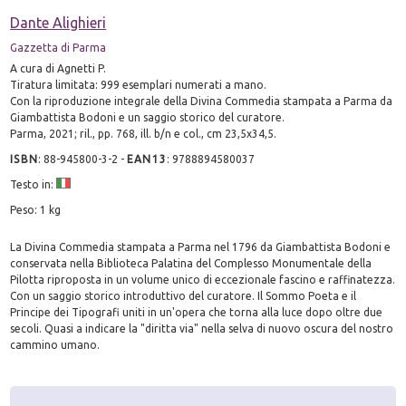
Dante Alighieri
Gazzetta di Parma
A cura di Agnetti P.
Tiratura limitata: 999 esemplari numerati a mano.
Con la riproduzione integrale della Divina Commedia stampata a Parma da
Giambattista Bodoni e un saggio storico del curatore.
Parma, 2021; ril., pp. 768, ill. b/n e col., cm 23,5x34,5.
ISBN
:
88-945800-3-2
-
EAN13
:
9788894580037
Testo in:
Peso: 1 kg
La Divina Commedia stampata a Parma nel 1796 da Giambattista Bodoni e
conservata nella Biblioteca Palatina del Complesso Monumentale della
Pilotta riproposta in un volume unico di eccezionale fascino e raffinatezza.
Con un saggio storico introduttivo del curatore. Il Sommo Poeta e il
Principe dei Tipografi uniti in un'opera che torna alla luce dopo oltre due
secoli. Quasi a indicare la "diritta via" nella selva di nuovo oscura del nostro
cammino umano.