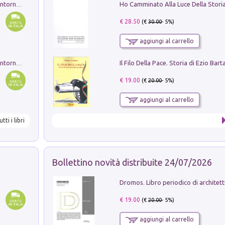
Ruderi delle ville Romano Sabine nei dintorni di Poggio Mirteto. Illustrati dal dott.re prof.re cav.re Ercole Nardi regio ispettore degli scavi e monumenti. Anno 1885. Tavole e studio. Con 25 tavole fuori testo in cartella editoriale
€ 28.50
(€
30.00
- 5%)
aggiungi al carrello
Ruderi delle ville Romano Sabine nei dintorni di Poggio Mirteto. Illustrati dal dott.re prof.re cav.re Ercole Nardi regio ispettore degli scavi e monumenti. Anno 1885
€ 19.00
(€
20.00
- 5%)
aggiungi al carrello
utti i libri
Bollettino novità distribuite 24/07/2026
€ 19.00
(€
20.00
- 5%)
aggiungi al carrello