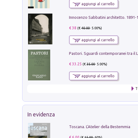
aggiungi al carrello
Innocenzo Sabbatini architetto. 1891-
€ 38
(€
40.00
- 5.00%)
aggiungi al carrello
€ 33.25
(€
35.00
- 5.00%)
aggiungi al carrello
T
In evidenza
Toscana. L'Atelier della Bestemmia
€ 6.00
(€
15.00
- 60%)