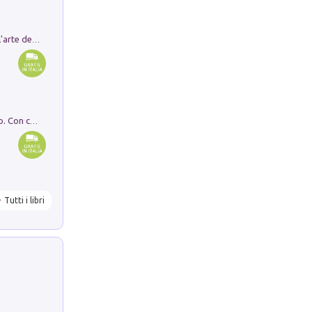
Ricerche dei dottorandi in storia dell'arte della Sapienza
I monumenti funerari del Lazio antico. Con cartella con tavole
Tutti i libri