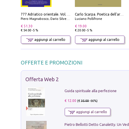
777 Adriatico orientale. Vol. 1: Istria, Costa della Dalmazia da Smrika a Zara, Isole del Quarnaro, Pag, Arcipelaghi di Zara, Sibenico e Incoronate
Carlo Scarpa. Poetica dell'arredo. Tavoli e sedie-Poetics of furniture. Tables and chairs. Ediz. bilingue
Piero Magnabosco; Dario Silvestro; Marco Sbrizzi
Luciano Pollifrone
€ 51.30
€ 19.00
€ 54.00 -5 %
€ 20.00 -5 %
aggiungi al carrello
aggiungi al carrello
OFFERTE E PROMOZIONI
Offerta Web 2
Guida spirituale alla perfezione
€ 12.00
(€
35.00
- 66%)
aggiungi al carrello