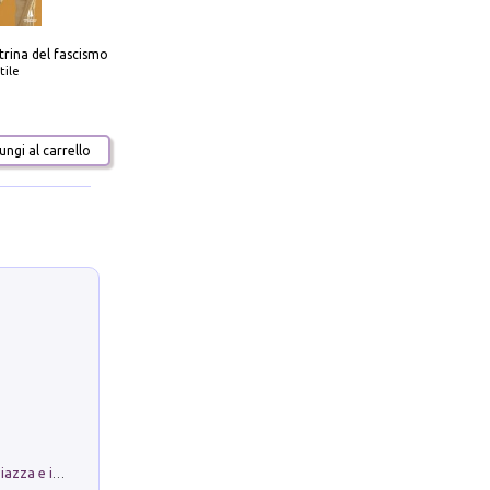
trina del fascismo
tile
ngi al carrello
Luoghi Magici di Bologna. Vol. 1: la Piazza e i Suoi Simboli Segreti