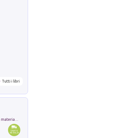
Tutti i libri
L'orientalizzante a Capua. Contesti e materiali dagli scavi di Werner Johannowsky nella necropoli di Fornaci. Nuova ediz.