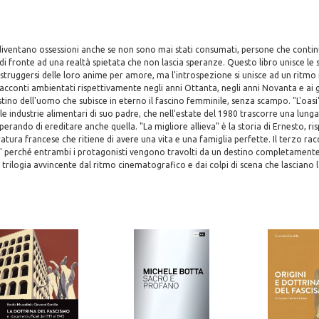
diventano ossessioni anche se non sono mai stati consumati, persone che conti
 di fronte ad una realtà spietata che non lascia speranze. Questo libro unisce le 
istruggersi delle loro anime per amore, ma l'introspezione si unisce ad un ritmo
 racconti ambientati rispettivamente negli anni Ottanta, negli anni Novanta e ai gi
tino dell'uomo che subisce in eterno il fascino femminile, senza scampo. "L'oasi" 
e industrie alimentari di suo padre, che nell'estate del 1980 trascorre una lung
sperando di ereditare anche quella. "La migliore allieva" è la storia di Ernesto, ri
atura francese che ritiene di avere una vita e una famiglia perfette. Il terzo racc
 perché entrambi i protagonisti vengono travolti da un destino completamente
ilogia avvincente dal ritmo cinematografico e dai colpi di scena che lasciano 