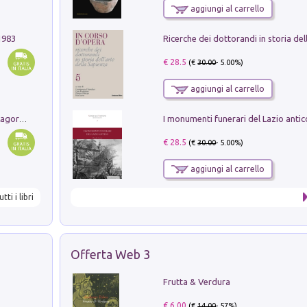
aggiungi al carrello
1983
€ 28.5
(€
30.00
- 5.00%)
aggiungi al carrello
Pastori. Sguardi contemporanei tra il Lagorai e la pianura. Ediz. illustrata
€ 28.5
(€
30.00
- 5.00%)
aggiungi al carrello
utti i libri
Offerta Web 3
Frutta & Verdura
€ 6.00
(€
14.00
- 57%)