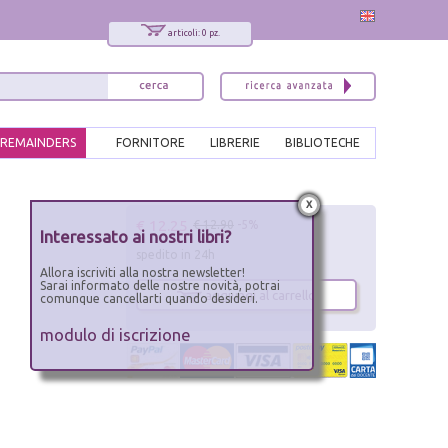
articoli: 0 pz.
REMAINDERS
FORNITORE
LIBRERIE
BIBLIOTECHE
x
€ 12.25
€ 12.90
-5%
Interessato ai nostri libri?
spedito in 24h
Allora iscriviti alla nostra newsletter!
Sarai informato delle nostre novità, potrai
aggiungi al carrello
comunque cancellarti quando desideri.
modulo di iscrizione