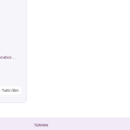
La comparsa. Perché il partito democratico non è mai nato
Tutti i libri
TERMINI