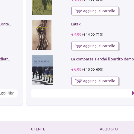
aggiungi al carrello
Latex
in alto! Livello A1. Con CD-Audio. Con Contenuto digitale per accesso on line
€ 4.00
(€
14.00
- 71%)
aggiungi al carrello
Conte e Mattarella. Sul palcoscenico e dietro le quinte del Quirinale. Un racconto sulle istituzioni
€ 6.00
(€
15.00
- 60%)
aggiungi al carrello
utti i libri
UTENTE
ACQUISTO