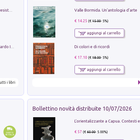
Valle Bormida. Un'antologia d'arte
Memorial Santa Giulia. Sculture per la resistenza Monchio di Palagano
€ 14.25
(€
15.00
- 5%)
aggiungi al carrello
Di colori e di ricordi
Sofiana. In Sicilia centro-meridionale (tardo III-metà IX secolo d.C.): dall'agro-town tardo-imperiale al villaggio medio-bizantino. Nuova ediz.
€ 17.10
(€
18.00
- 5%)
aggiungi al carrello
utti i libri
Bollettino novità distribuite 10/07/2026
€ 57
(€
60.00
- 5.00%)