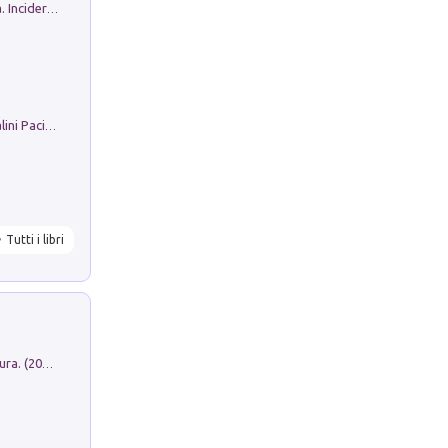
Ho Camminato Alla Luce Della Storia. Incidere per Pasolini. Quaderni di Incisione Contemporanea n 30
Il Filo Della Pace. Storia di Ezio Bartalini Pacifista
Tutti i libri
Dromos. Libro periodico di architettura. (2026). Vol. 15: Post-model