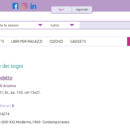
login
registrati
TTI
LIBRI PER RAGAZZI
CD/DVD
GADGETS
e dei sogni
edetto
 di Arianna
1; br., pp. 150, cm 15x21.
.
tterari
34274
0 (XIX-XX) Moderno,1960- Contemporaneo