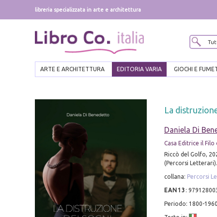
libreria specializzata in arte e architettura
ARTE E ARCHITETTURA
EDITORIA VARIA
GIOCHI E FUME
La distruzion
Daniela Di Ben
Casa Editrice il Filo
Riccò del Golfo, 202
(Percorsi Letterari)
collana:
Percorsi Le
EAN13
:
97912800
Periodo: 1800-196