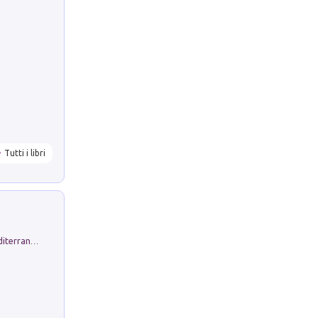
Tutti i libri
Byrsa. Scritti sull''Antico Oriente Mediterraneo. 45-46/2024