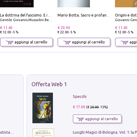
Origini e dot
La dottrina del fascismo. E i documenti ufficiali dal 1919 al 1945
Mario Botta. Sacro e profano-Sacred and profane
Gentile Giovanni;Mussolini Benito
Giovanni Gen
€ 11.40
€ 20.90
€ 11.40
€ 12.00 -5 %
€ 22.00 -5 %
€ 12.00 -5 %
aggiungi al carrello
aggiungi al carrello
aggiu
Offerta Web 1
Specchi
€ 17.00
(€
20.00
- 15%)
aggiungi al carrello
Pietro Bellotti Detto Canaletty. Un Vedutista Veneziano nella Francia dell'Ancien Régime