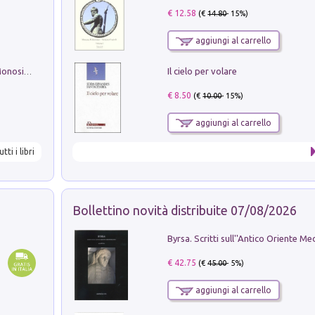
€ 12.58
(€
14.80
- 15%)
aggiungi al carrello
Il cielo per volare
La seduzione del gusto con Pipero & Monosilio
€ 8.50
(€
10.00
- 15%)
aggiungi al carrello
utti i libri
Bollettino novità distribuite 07/08/2026
€ 42.75
(€
45.00
- 5%)
aggiungi al carrello