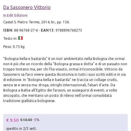
Da Sassonero Vittorio
In.Edit Edizioni
Castel S. Pietro Terme, 2014; br., pp. 156.
ISBN
:
88-96768-27-6
-
EAN13
:
9788896768273
Testo in:
Peso: 0.75 kg
"Bologna bella e bastarda" è un noir ambientato nella Bologna che ormai
non è più che un ricordo della "Bologna grassa e dotta" e di un passato non
troppo lontano ma, per chi l'ha vissuto, ormai irriconoscibile. Vittorio da
Sassonero sa farci vivere questa dicotomia in tutti i suoi scritti editi e in via
di edizione. In "Bologna bella e bastarda" ne traccia un collage crudo,
senza se e senza ma: droga, intrighi internazionali, falsari d'arte. Da
Bologna a Bahia all'Egitto dei faraoni, un susseguirsi di eventi, a volte
sincopato, che meritano un posto di rilievo nell'ormai consolidata
tradizione giallistica bolognese.
€ 9.50
€ 10.00
-5%
spedito in 2/3 sett.