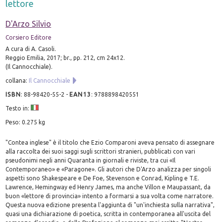
lettore
D'Arzo Silvio
Corsiero Editore
A cura di A. Casoli.
Reggio Emilia, 2017; br., pp. 212, cm 24x12.
(Il Cannocchiale).
collana:
Il Cannocchiale
ISBN
:
88-98420-55-2
-
EAN13
:
9788898420551
Testo in:
Peso: 0.275 kg
"Contea inglese" è il titolo che Ezio Comparoni aveva pensato di assegnare
alla raccolta dei suoi saggi sugli scrittori stranieri, pubblicati con vari
pseudonimi negli anni Quaranta in giornali e riviste, tra cui «Il
Contemporaneo» e «Paragone». Gli autori che D'Arzo analizza per singoli
aspetti sono Shakespeare e De Foe, Stevenson e Conrad, Kipling e T.E.
Lawrence, Hemingway ed Henry James, ma anche Villon e Maupassant, da
buon «lettore di provincia» intento a formarsi a sua volta come narratore.
Questa nuova edizione presenta l'aggiunta di "un'inchiesta sulla narrativa",
quasi una dichiarazione di poetica, scritta in contemporanea all'uscita del