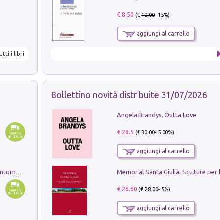
€ 8.50
(€
10.00
- 15%)
aggiungi al carrello
utti i libri
Bollettino novità distribuite 31/07/2026
Angela Brandys. Outta Love
€ 28.5
(€
30.00
- 5.00%)
aggiungi al carrello
Ruderi delle ville Romano Sabine nei dintorni di Poggio Mirteto. Illustrati dal dott.re prof.re cav.re Ercole Nardi regio ispettore degli scavi e monumenti. Anno 1885. Tavole e studio. Con 25 tavole fuori testo in cartella editoriale
€ 26.60
(€
28.00
- 5%)
aggiungi al carrello