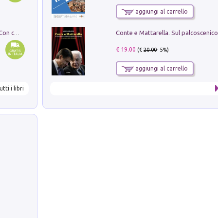
aggiungi al carrello
I monumenti funerari del Lazio antico. Con cartella con tavole
€ 19.00
(€
20.00
- 5%)
aggiungi al carrello
utti i libri