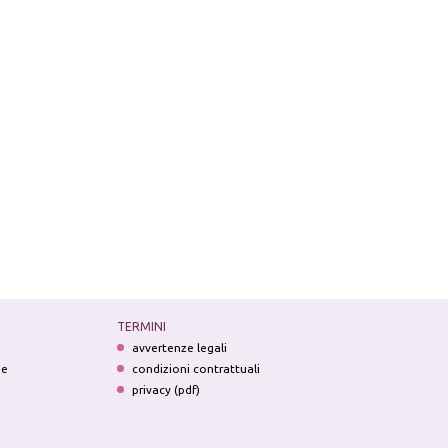
TERMINI
avvertenze legali
ne
condizioni contrattuali
privacy (pdf)