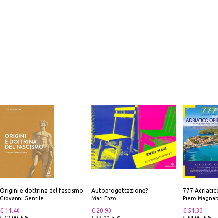
Origini e dottrina del fascismo
Autoprogettazione?
Giovanni Gentile
Mari Enzo
Piero Magnabosco; Dar
€ 11.40
€ 20.90
€ 51.30
€ 12.00 -5 %
€ 22.00 -5 %
€ 54.00 -5 %