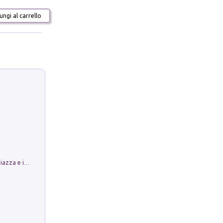
ngi al carrello
Luoghi Magici di Bologna. Vol. 1: la Piazza e i Suoi Simboli Segreti