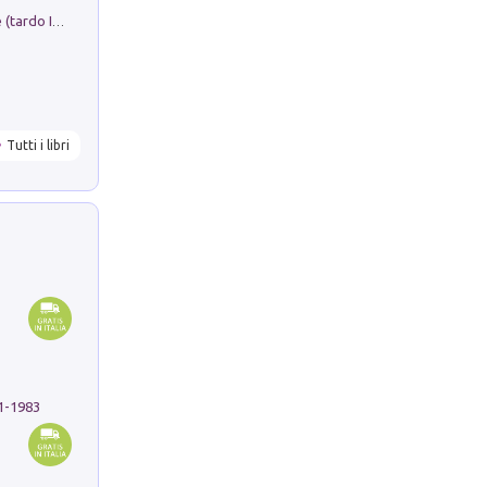
Sofiana. In Sicilia centro-meridionale (tardo III-metà IX secolo d.C.): dall'agro-town tardo-imperiale al villaggio medio-bizantino. Nuova ediz.
Tutti i libri
91-1983