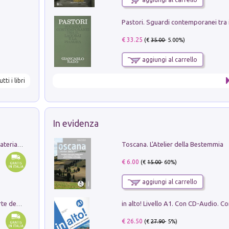
€ 33.25
(€
35.00
- 5.00%)
aggiungi al carrello
utti i libri
In evidenza
Toscana. L'Atelier della Bestemmia
L'orientalizzante a Capua. Contesti e materiali dagli scavi di Werner Johannowsky nella necropoli di Fornaci. Nuova ediz.
€ 6.00
(€
15.00
- 60%)
aggiungi al carrello
Ricerche dei dottorandi in storia dell'arte della Sapienza
€ 26.50
(€
27.90
- 5%)