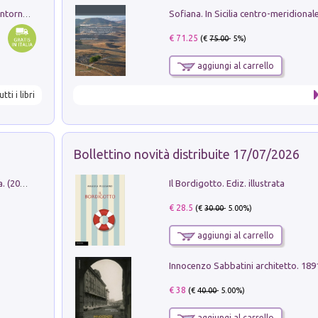
Ruderi delle ville Romano Sabine nei dintorni di Poggio Mirteto. Illustrati dal dott.re prof.re cav.re Ercole Nardi regio ispettore degli scavi e monumenti. Anno 1885
€ 71.25
(€
75.00
- 5%)
aggiungi al carrello
utti i libri
Bollettino novità distribuite 17/07/2026
Il Bordigotto. Ediz. illustrata
Dromos. Libro periodico di architettura. (2026). Vol. 15: Post-model
€ 28.5
(€
30.00
- 5.00%)
aggiungi al carrello
Innocenzo Sabbatini architetto. 18
€ 38
(€
40.00
- 5.00%)
aggiungi al carrello