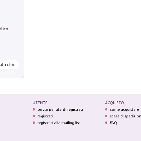
La comparsa. Perché il partito democratico non è mai nato
utti i libri
UTENTE
ACQUISTO
servizi per utenti registrati
come acquistare
registrati
spese di spedizio
registrati alla mailing list
FAQ