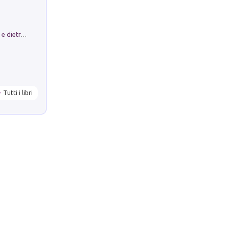
Conte e Mattarella. Sul palcoscenico e dietro le quinte del Quirinale. Un racconto sulle istituzioni
Tutti i libri