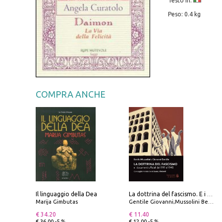
Testo in:
Peso: 0.4 kg
COMPRA ANCHE
Il linguaggio della Dea
La dottrina del fascismo. E i documenti ufficiali dal 1919 al 1945
Marija Gimbutas
Gentile Giovanni;Mussolini Benito
€ 34.20
€ 11.40
€ 36.00 -5 %
€ 12.00 -5 %