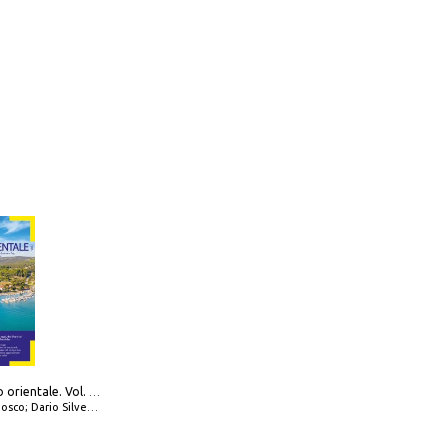
777 Adriatico orientale. Vol. 1: Istria, Costa della Dalmazia da Smrika a Zara, Isole del Quarnaro, Pag, Arcipelaghi di Zara, Sibenico e Incoronate
io Silvestro; Marco Sbrizzi