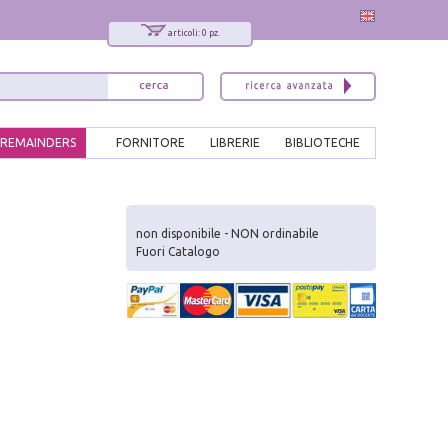
articoli: 0 pz.
REMAINDERS
FORNITORE
LIBRERIE
BIBLIOTECHE
x
Interessato ai nostri libri?
non disponibile - NON ordinabile
Fuori Catalogo
Allora iscriviti alla nostra newsletter!
Sarai informato delle nostre novità, potrai
comunque cancellarti quando desideri.
modulo di iscrizione