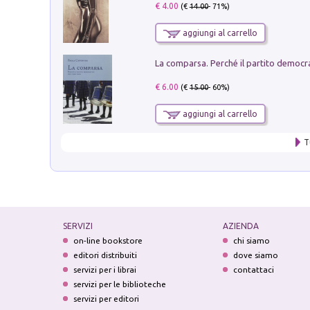
€ 4.00
(€
14.00
- 71%)
aggiungi al carrello
€ 6.00
(€
15.00
- 60%)
aggiungi al carrello
T
SERVIZI
AZIENDA
on-line bookstore
chi siamo
editori distribuiti
dove siamo
servizi per i librai
contattaci
servizi per le biblioteche
servizi per editori