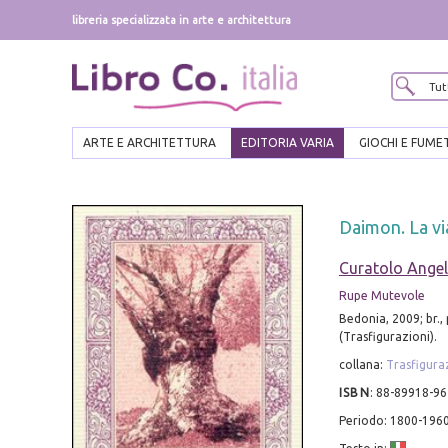
libreria specializzata in arte e architettura
ARTE E ARCHITETTURA
EDITORIA VARIA
GIOCHI E FUME
Daimon. La via
Curatolo Ange
Rupe Mutevole
Bedonia, 2009; br., p
(Trasfigurazioni).
collana:
Trasfigura
ISBN
:
88-89918-96
Periodo: 1800-196