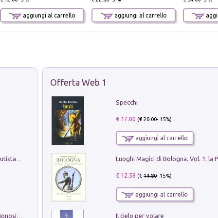
aggiungi al carrello
aggiungi al carrello
aggiu
Offerta Web 1
Specchi
€ 17.00
(€
20.00
- 15%)
aggiungi al carrello
Pietro Bellotti Detto Canaletty. Un Vedutista Veneziano nella Francia dell'Ancien Régime
€ 12.58
(€
14.80
- 15%)
aggiungi al carrello
Il cielo per volare
La seduzione del gusto con Pipero & Monosilio