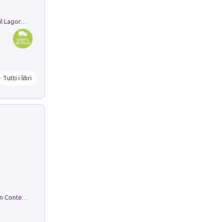
Pastori. Sguardi contemporanei tra il Lagorai e la pianura. Ediz. illustrata
Tutti i libri
in alto! Livello A1. Con CD-Audio. Con Contenuto digitale per accesso on line