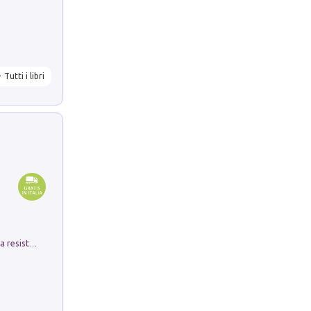
Tutti i libri
Memorial Santa Giulia. Sculture per la resistenza Monchio di Palagano