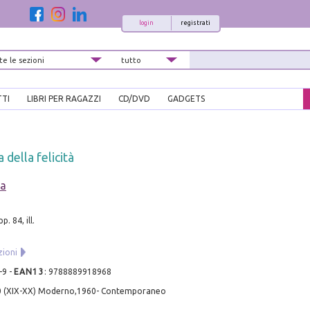
login
registrati
TTI
LIBRI PER RAGAZZI
CD/DVD
GADGETS
 della felicità
la
p. 84, ill.
zioni
-9
-
EAN13
:
9788889918968
0 (XIX-XX) Moderno,1960- Contemporaneo