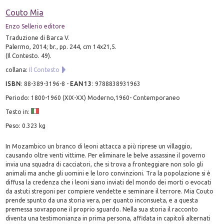
Couto Mia
Enzo Sellerio editore
Traduzione di Barca V.
Palermo, 2014; br., pp. 244, cm 14x21,5.
(Il Contesto. 49).
collana:
Il Contesto
ISBN
:
88-389-3196-8
-
EAN13
:
9788838931963
Periodo: 1800-1960 (XIX-XX) Moderno,1960- Contemporaneo
Testo in:
Peso: 0.323 kg
In Mozambico un branco di leoni attacca a più riprese un villaggio,
causando oltre venti vittime. Per eliminare le belve assassine il governo
invia una squadra di cacciatori, che si trova a fronteggiare non solo gli
animali ma anche gli uomini e le loro convinzioni. Tra la popolazione si è
diffusa la credenza che i leoni siano inviati del mondo dei morti o evocati
da astuti stregoni per compiere vendette e seminare il terrore. Mia Couto
prende spunto da una storia vera, per quanto inconsueta, e a questa
premessa sovrappone il proprio sguardo. Nella sua storia il racconto
diventa una testimonianza in prima persona, affidata in capitoli alternati