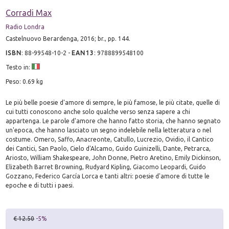
Corradi Max
Radio Londra
Castelnuovo Berardenga, 2016; br., pp. 144.
ISBN
:
88-99548-10-2
-
EAN13
:
9788899548100
Testo in:
Peso: 0.69 kg
Le più belle poesie d'amore di sempre, le più famose, le più citate, quelle di
cui tutti conoscono anche solo qualche verso senza sapere a chi
appartenga. Le parole d'amore che hanno fatto storia, che hanno segnato
un'epoca, che hanno lasciato un segno indelebile nella letteratura o nel
costume. Omero, Saffo, Anacreonte, Catullo, Lucrezio, Ovidio, il Cantico
dei Cantici, San Paolo, Cielo d'Alcamo, Guido Guinizelli, Dante, Petrarca,
Ariosto, William Shakespeare, John Donne, Pietro Aretino, Emily Dickinson,
Elizabeth Barret Browning, Rudyard Kipling, Giacomo Leopardi, Guido
Gozzano, Federico García Lorca e tanti altri: poesie d'amore di tutte le
epoche e di tutti i paesi.
€ 12.50
-5%