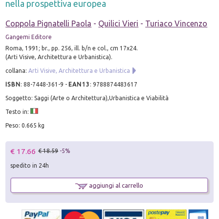
nella prospettiva europea
Coppola Pignatelli Paola
-
Quilici Vieri
-
Turiaco Vincenzo
Gangemi Editore
Roma, 1991; br., pp. 256, ill. b/n e col., cm 17x24.
(Arti Visive, Architettura e Urbanistica).
collana:
Arti Visive, Architettura e Urbanistica
ISBN
:
88-7448-361-9
-
EAN13
:
9788874483617
Soggetto: Saggi (Arte o Architettura),Urbanistica e Viabilità
Testo in:
Peso: 0.665 kg
€ 17.66
€ 18.59
-5%
spedito in 24h
aggiungi al carrello