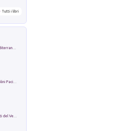
Tutti i libri
Byrsa. Scritti sull''Antico Oriente Mediterraneo. 45-46/2024
Il Filo Della Pace. Storia di Ezio Bartalini Pacifista
Le Epigrafi Della Valle Di Comino. Atti del Ventesimo Convegno Epigrafico Cominese