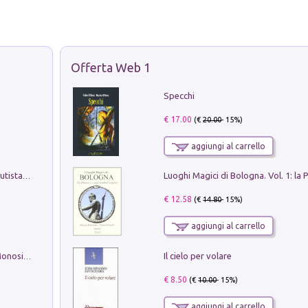
Offerta Web 1
Specchi
€ 17.00
(€
20.00
- 15%)
aggiungi al carrello
Pietro Bellotti Detto Canaletty. Un Vedutista Veneziano nella Francia dell'Ancien Régime
€ 12.58
(€
14.80
- 15%)
aggiungi al carrello
Il cielo per volare
La seduzione del gusto con Pipero & Monosilio
€ 8.50
(€
10.00
- 15%)
aggiungi al carrello