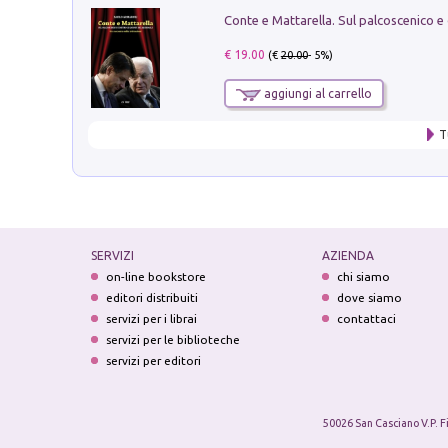
€ 19.00
(€
20.00
- 5%)
aggiungi al carrello
T
SERVIZI
AZIENDA
on-line bookstore
chi siamo
editori distribuiti
dove siamo
servizi per i librai
contattaci
servizi per le biblioteche
servizi per editori
50026 San Casciano V.P. F