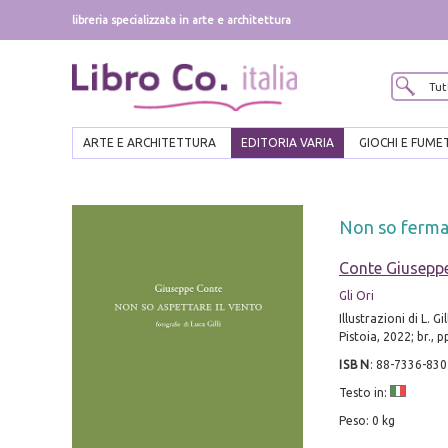
libreria specializzata in arte e architettura
ARTE E ARCHITETTURA
EDITORIA VARIA
GIOCHI E FUME
Non so fermar
Conte Giusepp
Gli Ori
Illustrazioni di L. Gill
Pistoia, 2022; br., pp.
ISBN
:
88-7336-830
Testo in:
Peso: 0 kg