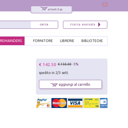
articoli: 0 pz.
REMAINDERS
FORNITORE
LIBRERIE
BIBLIOTECHE
x
€ 142.50
€ 150.00
-5%
Interessato ai nostri libri?
spedito in 2/3 sett.
Allora iscriviti alla nostra newsletter!
Sarai informato delle nostre novità, potrai
aggiungi al carrello
comunque cancellarti quando desideri.
modulo di iscrizione