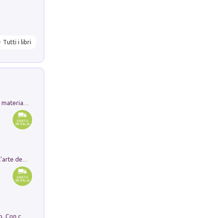
Tutti i libri
L'orientalizzante a Capua. Contesti e materiali dagli scavi di Werner Johannowsky nella necropoli di Fornaci. Nuova ediz.
Ricerche dei dottorandi in storia dell'arte della Sapienza
I monumenti funerari del Lazio antico. Con cartella con tavole