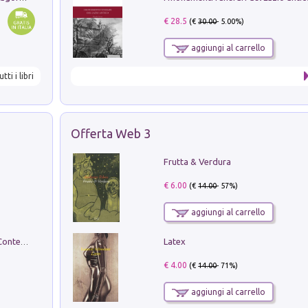
€ 28.5
(€
30.00
- 5.00%)
aggiungi al carrello
utti i libri
Offerta Web 3
Frutta & Verdura
€ 6.00
(€
14.00
- 57%)
aggiungi al carrello
Latex
in alto! Livello A1. Con CD-Audio. Con Contenuto digitale per accesso on line
€ 4.00
(€
14.00
- 71%)
aggiungi al carrello