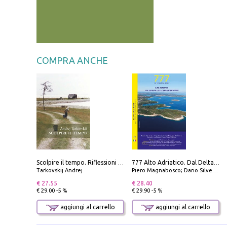
COMPRA ANCHE
Scolpire il tempo. Riflessioni sul cinema.
777 Alto Adriatico. Dal Delta del Po a Capo Promontore. Con QR Code
Tarkovskij Andrej
Piero Magnabosco; Dario Silvestro; Marco Sbrizzi
€ 27.55
€ 28.40
€ 29.00 -5 %
€ 29.90 -5 %
aggiungi al carrello
aggiungi al carrello