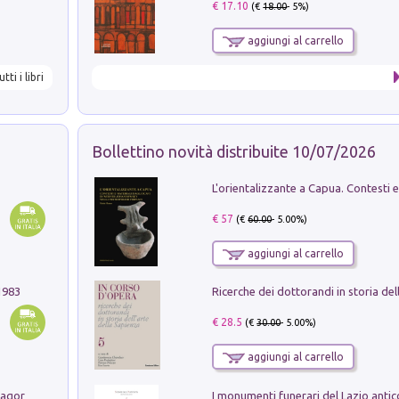
€ 17.10
(€
18.00
- 5%)
aggiungi al carrello
utti i libri
Bollettino novità distribuite 10/07/2026
€ 57
(€
60.00
- 5.00%)
aggiungi al carrello
1983
€ 28.5
(€
30.00
- 5.00%)
aggiungi al carrello
Pastori. Sguardi contemporanei tra il Lagorai e la pianura. Ediz. illustrata