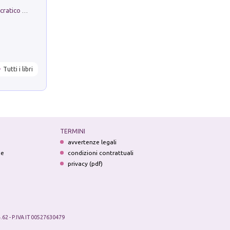
La comparsa. Perché il partito democratico non è mai nato
Tutti i libri
TERMINI
avvertenze legali
ne
condizioni contrattuali
privacy (pdf)
.62 - P.IVA IT 00527630479