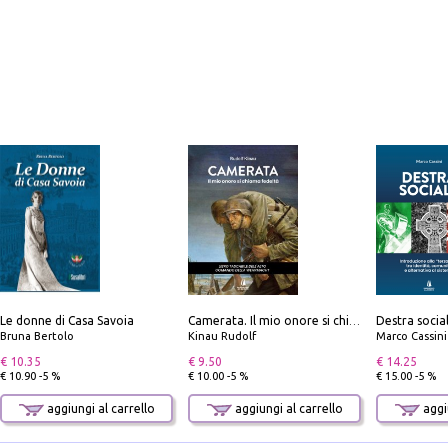
Le donne di Casa Savoia
Camerata. Il mio onore si chiama fedeltà
Bruna Bertolo
Kinau Rudolf
Marco Cassini
€ 10.35
€ 9.50
€ 14.25
€ 10.90 -5 %
€ 10.00 -5 %
€ 15.00 -5 %
aggiungi al carrello
aggiungi al carrello
aggiu