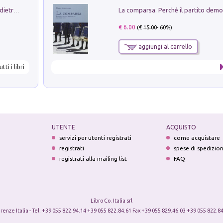
Conte e Mattarella. Sul palcoscenico e dietro le quinte del Quirinale. Un racconto sulle istituzioni
€ 6.00
(€
15.00
- 60%)
aggiungi al carrello
utti i libri
UTENTE
ACQUISTO
servizi per utenti registrati
come acquistare
registrati
spese di spedizio
registrati alla mailing list
FAQ
Libro Co. Italia srl
irenze Italia - Tel. +39 055 822.94.14 +39 055 822.84.61 Fax +39 055 829.46.03 +39 055 822.84