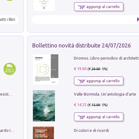
aggiungi al carrello
utti i libri
Bollettino novità distribuite 24/07/2026
€ 19.00
(€
20.00
- 5%)
aggiungi al carrello
Valle Bormida. Un'antologia d'arte
Memorial Santa Giulia. Sculture per la resistenza Monchio di Palagano
€ 14.25
(€
15.00
- 5%)
aggiungi al carrello
Di colori e di ricordi
Sofiana. In Sicilia centro-meridionale (tardo III-metà IX secolo d.C.): dall'agro-town tardo-imperiale al villaggio medio-bizantino. Nuova ediz.