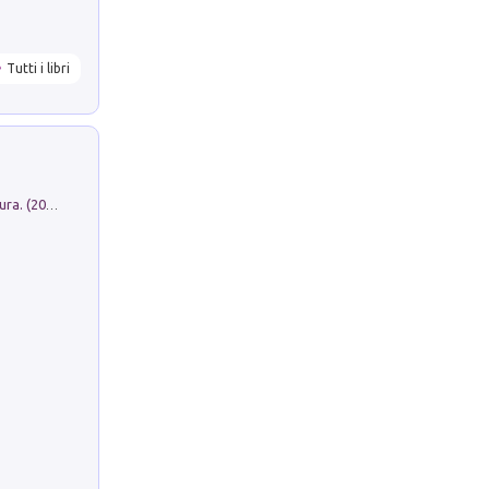
Tutti i libri
Dromos. Libro periodico di architettura. (2026). Vol. 15: Post-model