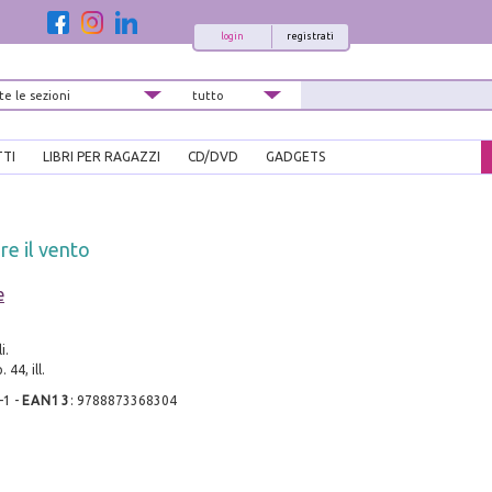
login
registrati
TTI
LIBRI PER RAGAZZI
CD/DVD
GADGETS
e il vento
e
i.
 44, ill.
-1
-
EAN13
:
9788873368304