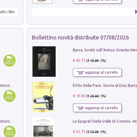
utti i libri
Bollettino novità distribuite 07/08/2026
€ 42.75
(€
45.00
- 5%)
aggiungi al carrello
Ruderi delle ville Romano Sabine nei dintorni di Poggio Mirteto. Illustrati dal dott.re prof.re cav.re Ercole Nardi regio ispettore degli scavi e monumenti. Anno 1885. Tavole e studio. Con 25 tavole fuori testo in cartella editoriale
€ 19.00
(€
20.00
- 5%)
aggiungi al carrello
Ruderi delle ville Romano Sabine nei dintorni di Poggio Mirteto. Illustrati dal dott.re prof.re cav.re Ercole Nardi regio ispettore degli scavi e monumenti. Anno 1885
€ 23.75
(€
25.00
- 5%)