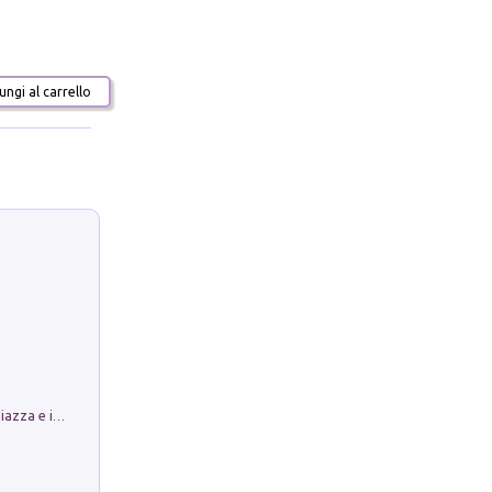
ngi al carrello
Luoghi Magici di Bologna. Vol. 1: la Piazza e i Suoi Simboli Segreti