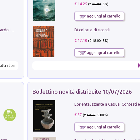
€ 14.25
(€
15.00
- 5%)
aggiungi al carrello
Di colori e di ricordi
Sofiana. In Sicilia centro-meridionale (tardo III-metà IX secolo d.C.): dall'agro-town tardo-imperiale al villaggio medio-bizantino. Nuova ediz.
€ 17.10
(€
18.00
- 5%)
aggiungi al carrello
utti i libri
Bollettino novità distribuite 10/07/2026
€ 57
(€
60.00
- 5.00%)
aggiungi al carrello