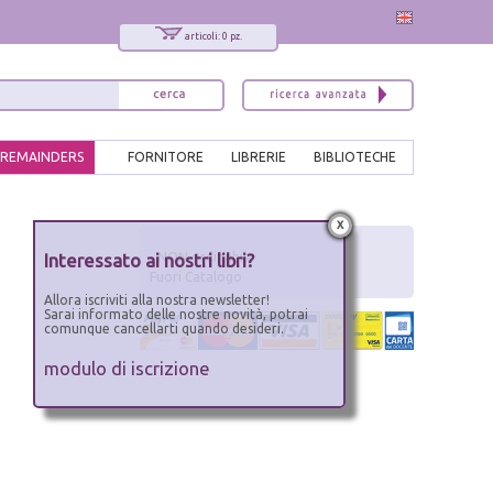
articoli: 0 pz.
REMAINDERS
FORNITORE
LIBRERIE
BIBLIOTECHE
x
Interessato ai nostri libri?
- NON ordinabile
Fuori Catalogo
Allora iscriviti alla nostra newsletter!
Sarai informato delle nostre novità, potrai
comunque cancellarti quando desideri.
modulo di iscrizione