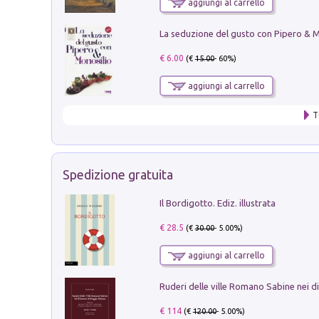
aggiungi al carrello
€ 6.00
(€
15.00
- 60%)
aggiungi al carrello
T
Spedizione gratuita
Il Bordigotto. Ediz. illustrata
€ 28.5
(€
30.00
- 5.00%)
aggiungi al carrello
€ 114
(€
120.00
- 5.00%)