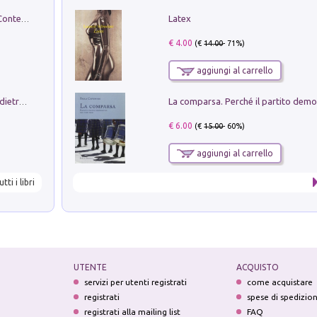
Latex
in alto! Livello A1. Con CD-Audio. Con Contenuto digitale per accesso on line
€ 4.00
(€
14.00
- 71%)
aggiungi al carrello
Conte e Mattarella. Sul palcoscenico e dietro le quinte del Quirinale. Un racconto sulle istituzioni
€ 6.00
(€
15.00
- 60%)
aggiungi al carrello
utti i libri
UTENTE
ACQUISTO
servizi per utenti registrati
come acquistare
registrati
spese di spedizio
registrati alla mailing list
FAQ