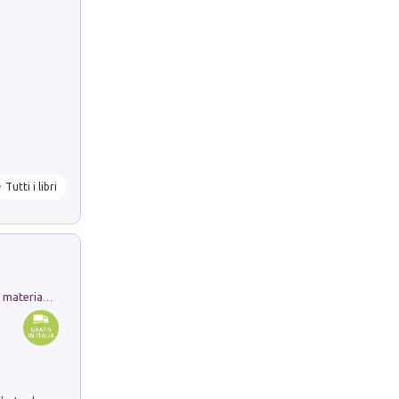
Tutti i libri
L'orientalizzante a Capua. Contesti e materiali dagli scavi di Werner Johannowsky nella necropoli di Fornaci. Nuova ediz.