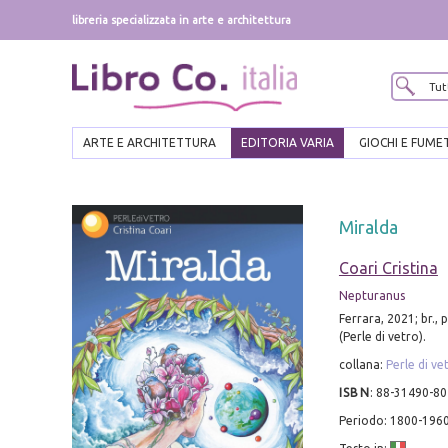
libreria specializzata in arte e architettura
ARTE E ARCHITETTURA
EDITORIA VARIA
GIOCHI E FUME
Miralda
Coari Cristina
Nepturanus
Ferrara, 2021; br., p
(Perle di vetro).
collana:
Perle di ve
ISBN
:
88-31490-80
Periodo: 1800-196