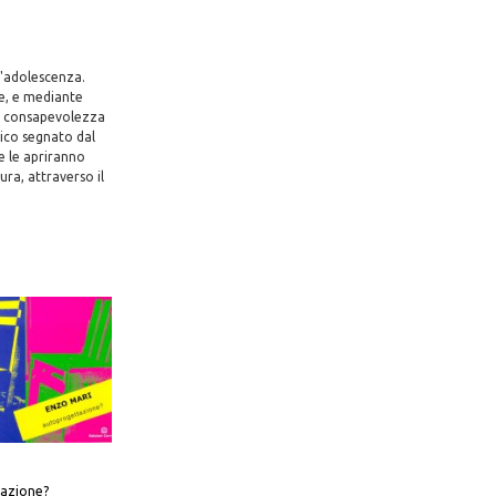
l'adolescenza.
ee, e mediante
 la consapevolezza
rico segnato dal
e le apriranno
ra, attraverso il
azione?