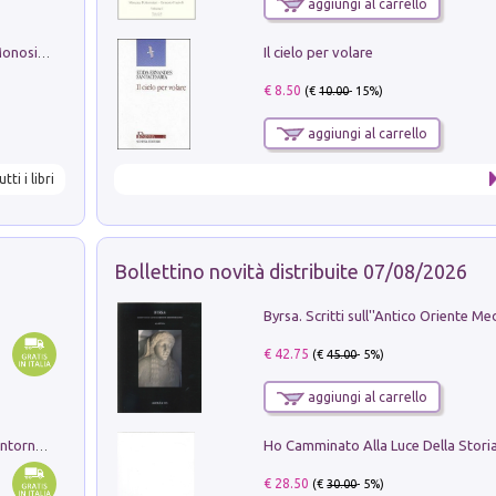
aggiungi al carrello
Il cielo per volare
La seduzione del gusto con Pipero & Monosilio
€ 8.50
(€
10.00
- 15%)
aggiungi al carrello
utti i libri
Bollettino novità distribuite 07/08/2026
€ 42.75
(€
45.00
- 5%)
aggiungi al carrello
Ruderi delle ville Romano Sabine nei dintorni di Poggio Mirteto. Illustrati dal dott.re prof.re cav.re Ercole Nardi regio ispettore degli scavi e monumenti. Anno 1885. Tavole e studio. Con 25 tavole fuori testo in cartella editoriale
€ 28.50
(€
30.00
- 5%)