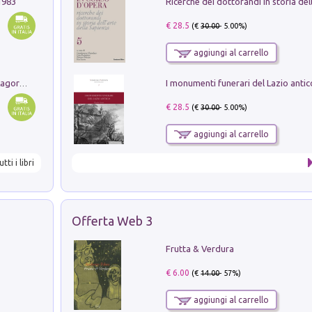
1983
€ 28.5
(€
30.00
- 5.00%)
aggiungi al carrello
Pastori. Sguardi contemporanei tra il Lagorai e la pianura. Ediz. illustrata
€ 28.5
(€
30.00
- 5.00%)
aggiungi al carrello
utti i libri
Offerta Web 3
Frutta & Verdura
€ 6.00
(€
14.00
- 57%)
aggiungi al carrello