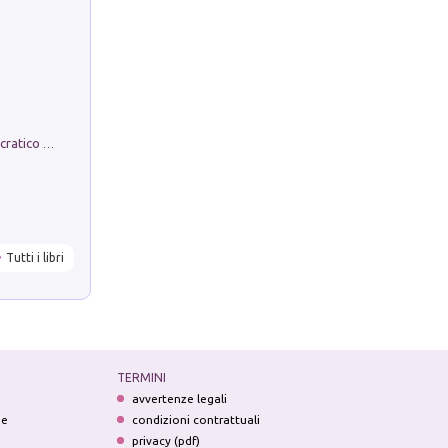
La comparsa. Perché il partito democratico non è mai nato
Tutti i libri
TERMINI
avvertenze legali
ne
condizioni contrattuali
privacy (pdf)