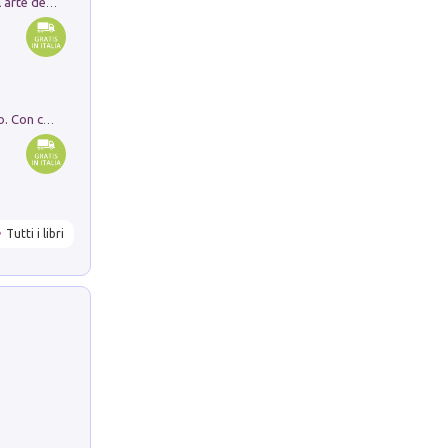
Ricerche dei dottorandi in storia dell'arte della Sapienza
I monumenti funerari del Lazio antico. Con cartella con tavole
Tutti i libri