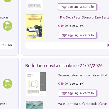
aggiungi al carrello
Ruderi delle ville Romano Sabine nei dintorni di Poggio Mirteto. Illustrati dal dott.re prof.re cav.re Ercole Nardi regio ispettore degli scavi e monumenti. Anno 1885
€ 19.00
(€
20.00
- 5%)
aggiungi al carrello
utti i libri
Bollettino novità distribuite 24/07/2026
€ 19.00
(€
20.00
- 5%)
aggiungi al carrello
Valle Bormida. Un'antologia d'arte
Memorial Santa Giulia. Sculture per la resistenza Monchio di Palagano