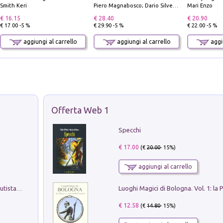
Smith Keri
Piero Magnabosco; Dario Silvestro; Marco Sbrizzi
Mari Enzo
€ 16.15
€ 28.40
€ 20.90
€ 17.00 -5 %
€ 29.90 -5 %
€ 22.00 -5 %
aggiungi al carrello
aggiungi al carrello
aggiu
Offerta Web 1
Specchi
€ 17.00
(€
20.00
- 15%)
aggiungi al carrello
Pietro Bellotti Detto Canaletty. Un Vedutista Veneziano nella Francia dell'Ancien Régime
€ 12.58
(€
14.80
- 15%)