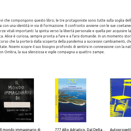
evi che compongono questo libro, le tre protagoniste sono tutte sulla soglia del
a con una identità in via di formazione. Il confronto avviene con le sue coetan
orze vitali importanti: la spinta verso la libertà personale e quella per acquisire
ita. Alice è curiosa, sempre pronta a fare e a farsi domande. In un momento sto
rcorso che la porterà dalla scoperta della pandemia a successivi cambiamenti, ch
tate. Noemi scopre il suo bisogno profondo di sentirsi in connessione con la natu
on Ombra, la sua silenziosa e vigile compagna a quattro zampe.
Il mondo immaginario di
Autoprogett
777 Alto Adriatico. Dal Delta del Po a Capo Promontore. Con QR Code