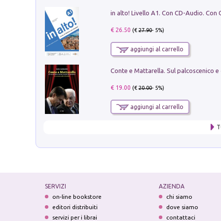
€ 26.50
(€
27.90
- 5%)
aggiungi al carrello
€ 19.00
(€
20.00
- 5%)
aggiungi al carrello
T
SERVIZI
AZIENDA
on-line bookstore
chi siamo
editori distribuiti
dove siamo
servizi per i librai
contattaci