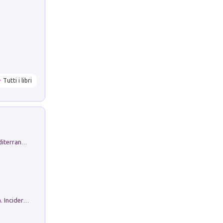
Tutti i libri
Byrsa. Scritti sull''Antico Oriente Mediterraneo. 45-46/2024
Ho Camminato Alla Luce Della Storia. Incidere per Pasolini. Quaderni di Incisione Contemporanea n 30