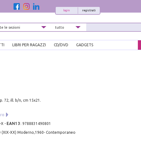
login
registrati
TTI
LIBRI PER RAGAZZI
CD/DVD
GADGETS
p. 72, ill. b/n, cm 15x21.
tro
-X
-
EAN13
:
9788831490801
0 (XIX-XX) Moderno,1960- Contemporaneo