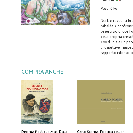
Testo in:
Peso: 0 kg
Nei tre racconti br
Miralda si confront
l'esercizio di due f
della propria cresc
Covid, inizia un pe
prospettive inaspet
rapporto intenso c
COMPRA ANCHE
Decima flottiglia Mas. Dalle origini all'armistizio
Carlo Scarpa. Poetica dell'arredo. Tavoli e sedie-Poetics of furniture. Tables and chairs. Ediz. bilingue