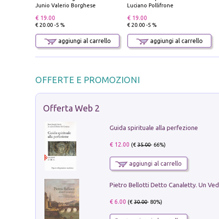
Junio Valerio Borghese
Luciano Pollifrone
€ 19.00
€ 19.00
€ 20.00 -5 %
€ 20.00 -5 %
aggiungi al carrello
aggiungi al carrello
OFFERTE E PROMOZIONI
Offerta Web 2
Guida spirituale alla perfezione
€ 12.00
(€
35.00
- 66%)
aggiungi al carrello
€ 6.00
(€
30.00
- 80%)