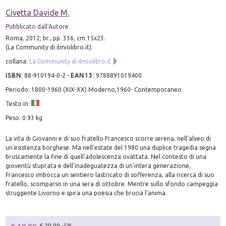
Civetta Davide M.
Pubblicato dall'Autore
Roma, 2012; br., pp. 336, cm 15x23.
(La Community di ilmiolibro.it).
collana:
La Community di ilmiolibro.it
ISBN
:
88-910194-0-2
-
EAN13
:
9788891019400
Periodo: 1800-1960 (XIX-XX) Moderno,1960- Contemporaneo
Testo in:
Peso: 0.93 kg
La vita di Giovanni e di suo fratello Francesco scorre serena, nell'alveo di
un'esistenza borghese. Ma nell'estate del 1980 una duplice tragedia segna
bruscamente la fine di quell'adolescenza ovattata. Nel contesto di una
gioventù stuprata e dell'inadeguatezza di un'intera generazione,
Francesco imbocca un sentiero lastricato di sofferenza, alla ricerca di suo
fratello, scomparso in una sera di ottobre. Mentre sullo sfondo campeggia
struggente Livorno e spira una poesia che brucia l'anima.
€ 20.00
-5%