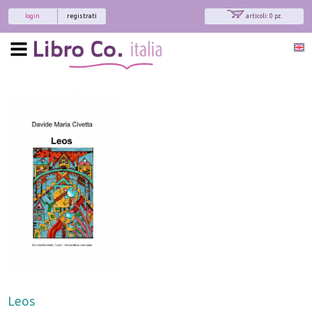
login
registrati
articoli: 0 pz.
x
Interessato ai nostri libri?
Allora iscriviti alla nostra newsletter!
Sarai informato delle nostre novità, potrai
comunque cancellarti quando desideri.
modulo di iscrizione
Leos