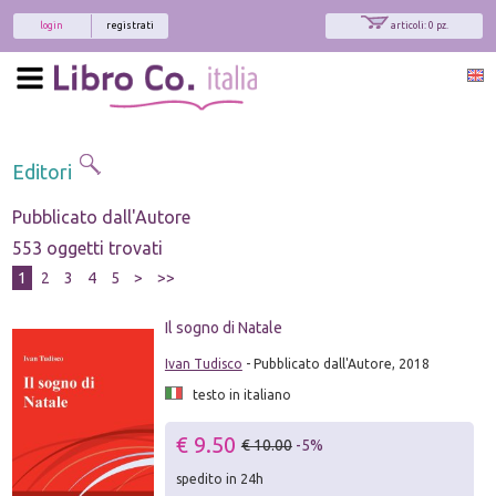
login
registrati
articoli: 0 pz.
Editori
Pubblicato dall'Autore
553 oggetti trovati
1
2
3
4
5
>
>>
Il sogno di Natale
Ivan Tudisco
- Pubblicato dall'Autore, 2018
testo in italiano
€ 9.50
€ 10.00
-5%
spedito in 24h