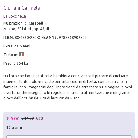
Cipriani Carmela
La Coccinella
Illustrazioni di Carabelli F.
Milano, 2014; ril., pp. 48, ill.
ISBN
:
88-6890-280-X
-
EAN13
:
9788868902803
Extra: da 6 anni
Testo in:
Peso: 0.854 kg
Un libro che invita genitori e bambini a condividere il piacere di cucinare
insieme. Tante golose ricette per tutti i giorni di festa, con gli amici o in
famiglia, con i magnetini degli ingredienti da attaccare sulle pagine, giochi
divertenti che insegnano le regole di una sana alimentazione e un grande
gioco dell'oca finale! Età di lettura: da 6 anni.
€ 6.00
€ 14.90
-60%
10 giorni