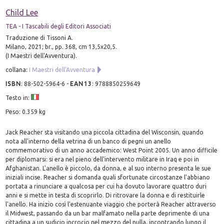
Child Lee
TEA - I Tascabili degli Editori Associati
Traduzione di Tissoni A.
Milano, 2021; br., pp. 368, cm 13,5x20,5.
(I Maestri dell'Avventura).
collana:
I Maestri dell'Avventura
ISBN
:
88-502-5964-6
-
EAN13
:
9788850259649
Testo in:
Peso: 0.359 kg
Jack Reacher sta visitando una piccola cittadina del Wisconsin, quando
nota all'interno della vetrina di un banco di pegni un anello
commemorativo di un anno accademico: West Point 2005. Un anno difficile
per diplomarsi: si era nel pieno dell'intervento militare in Iraq e poi in
Afghanistan. L'anello è piccolo, da donna, e al suo interno presenta le sue
iniziali incise. Reacher si domanda quali sfortunate circostanze l'abbiano
portata a rinunciare a qualcosa per cui ha dovuto lavorare quattro duri
anni e si mette in testa di scoprirlo. Di ritrovare la donna e di restituirle
l'anello. Ha inizio così l'estenuante viaggio che porterà Reacher attraverso
il Midwest, passando da un bar malfamato nella parte deprimente di una
cittadina a un sudicio incrocio nel mezzo del nulla, incontrando lungo il