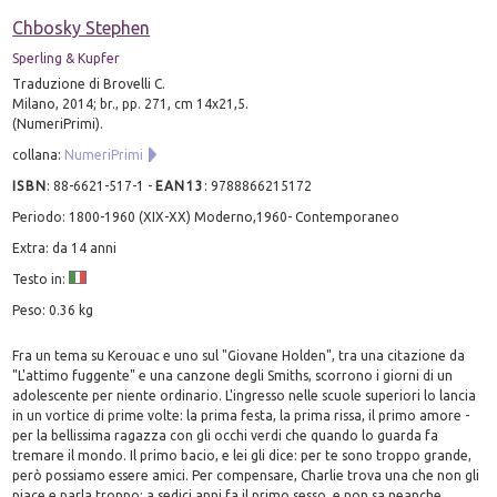
Chbosky Stephen
Sperling & Kupfer
Traduzione di Brovelli C.
Milano, 2014; br., pp. 271, cm 14x21,5.
(NumeriPrimi).
collana:
NumeriPrimi
ISBN
:
88-6621-517-1
-
EAN13
:
9788866215172
Periodo: 1800-1960 (XIX-XX) Moderno,1960- Contemporaneo
Extra: da 14 anni
Testo in:
Peso: 0.36 kg
Fra un tema su Kerouac e uno sul "Giovane Holden", tra una citazione da
"L'attimo fuggente" e una canzone degli Smiths, scorrono i giorni di un
adolescente per niente ordinario. L'ingresso nelle scuole superiori lo lancia
in un vortice di prime volte: la prima festa, la prima rissa, il primo amore -
per la bellissima ragazza con gli occhi verdi che quando lo guarda fa
tremare il mondo. Il primo bacio, e lei gli dice: per te sono troppo grande,
però possiamo essere amici. Per compensare, Charlie trova una che non gli
piace e parla troppo: a sedici anni fa il primo sesso, e non sa neanche