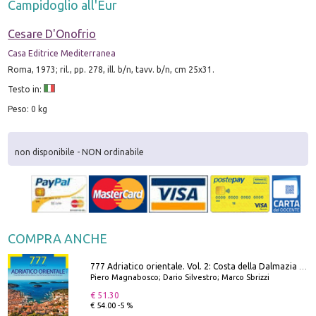
Campidoglio all'Eur
Cesare D'Onofrio
Casa Editrice Mediterranea
Roma, 1973; ril., pp. 278, ill. b/n, tavv. b/n, cm 25x31.
Testo in:
Peso: 0 kg
non disponibile - NON ordinabile
COMPRA ANCHE
777 Adriatico orientale. Vol. 2: Costa della Dalmazia da Zara a Molunat, Isole della Dalmazia Meridionale e Montenegro
Piero Magnabosco; Dario Silvestro; Marco Sbrizzi
€ 51.30
€ 54.00 -5 %