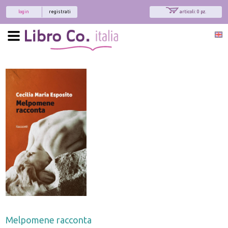
login
registrati
articoli: 0 pz.
Melpomene racconta