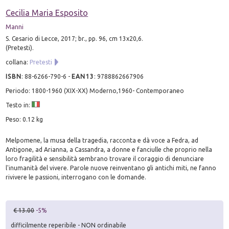
Cecilia Maria Esposito
Manni
S. Cesario di Lecce, 2017; br., pp. 96, cm 13x20,6.
(Pretesti).
collana:
Pretesti
ISBN
:
88-6266-790-6
-
EAN13
:
9788862667906
Periodo: 1800-1960 (XIX-XX) Moderno,1960- Contemporaneo
Testo in:
Peso: 0.12 kg
Melpomene, la musa della tragedia, racconta e dà voce a Fedra, ad
Antigone, ad Arianna, a Cassandra, a donne e fanciulle che proprio nella
loro fragilità e sensibilità sembrano trovare il coraggio di denunciare
l'inumanità del vivere. Parole nuove reinventano gli antichi miti, ne fanno
rivivere le passioni, interrogano con le domande.
€ 13.00
-5%
difficilmente reperibile - NON ordinabile