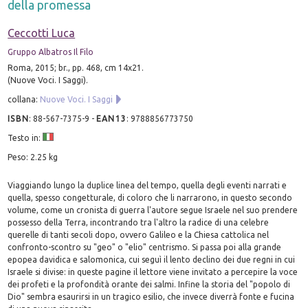
della promessa
Ceccotti Luca
Gruppo Albatros Il Filo
Roma, 2015; br., pp. 468, cm 14x21.
(Nuove Voci. I Saggi).
collana:
Nuove Voci. I Saggi
ISBN
:
88-567-7375-9
-
EAN13
:
9788856773750
Testo in:
Peso: 2.25 kg
Viaggiando lungo la duplice linea del tempo, quella degli eventi narrati e
quella, spesso congetturale, di coloro che li narrarono, in questo secondo
volume, come un cronista di guerra l'autore segue Israele nel suo prendere
possesso della Terra, incontrando tra l'altro la radice di una celebre
querelle di tanti secoli dopo, ovvero Galileo e la Chiesa cattolica nel
confronto-scontro su "geo" o "elio" centrismo. Si passa poi alla grande
epopea davidica e salomonica, cui seguì il lento declino dei due regni in cui
Israele si divise: in queste pagine il lettore viene invitato a percepire la voce
dei profeti e la profondità orante dei salmi. Infine la storia del "popolo di
Dio" sembra esaurirsi in un tragico esilio, che invece diverrà fonte e fucina