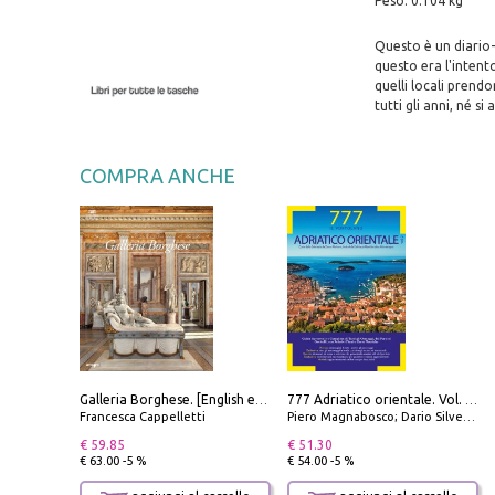
Peso: 0.104 kg
Questo è un diario-
questo era l'intento
quelli locali prend
tutti gli anni, né si
COMPRA ANCHE
Galleria Borghese. [English edition]
777 Adriatico orientale. Vol. 2: Costa della Dalmazia da Zara a Molunat, Isole della Dalmazia Meridionale e Montenegro
Francesca Cappelletti
Piero Magnabosco; Dario Silvestro; Marco Sbrizzi
€ 59.85
€ 51.30
€ 63.00 -5 %
€ 54.00 -5 %