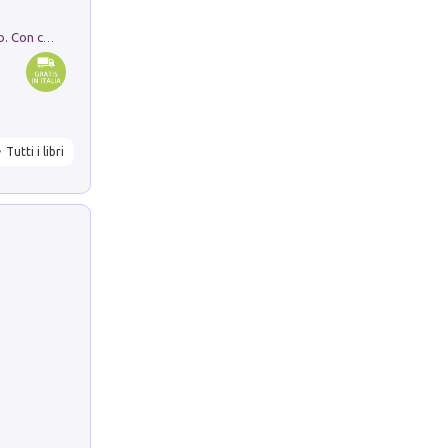
I monumenti funerari del Lazio antico. Con cartella con tavole
Tutti i libri