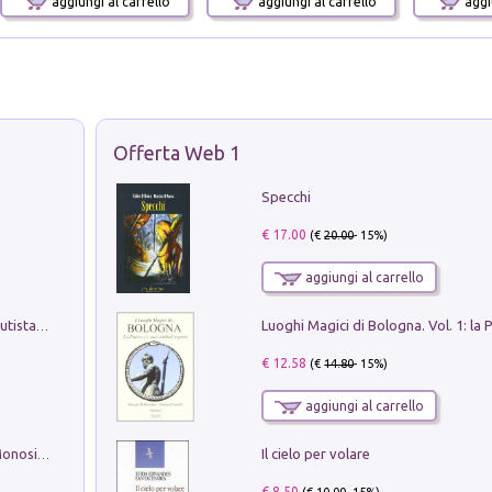
aggiungi al carrello
aggiungi al carrello
aggiu
Offerta Web 1
Specchi
€ 17.00
(€
20.00
- 15%)
aggiungi al carrello
Pietro Bellotti Detto Canaletty. Un Vedutista Veneziano nella Francia dell'Ancien Régime
€ 12.58
(€
14.80
- 15%)
aggiungi al carrello
Il cielo per volare
La seduzione del gusto con Pipero & Monosilio
€ 8.50
(€
10.00
- 15%)