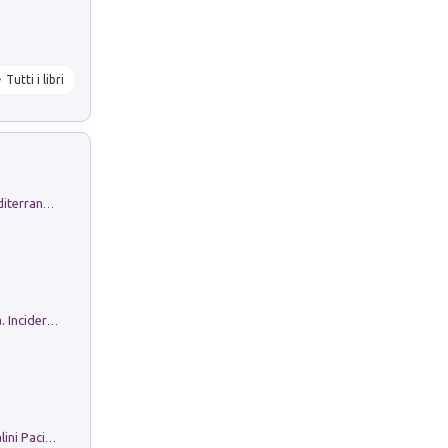
Tutti i libri
Byrsa. Scritti sull''Antico Oriente Mediterraneo. 45-46/2024
Ho Camminato Alla Luce Della Storia. Incidere per Pasolini. Quaderni di Incisione Contemporanea n 30
Il Filo Della Pace. Storia di Ezio Bartalini Pacifista