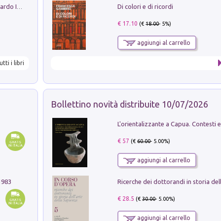
Di colori e di ricordi
Sofiana. In Sicilia centro-meridionale (tardo III-metà IX secolo d.C.): dall'agro-town tardo-imperiale al villaggio medio-bizantino. Nuova ediz.
€ 17.10
(€
18.00
- 5%)
aggiungi al carrello
utti i libri
Bollettino novità distribuite 10/07/2026
€ 57
(€
60.00
- 5.00%)
aggiungi al carrello
1983
€ 28.5
(€
30.00
- 5.00%)
aggiungi al carrello