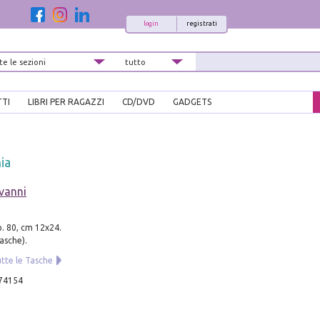
login
registrati
TTI
LIBRI PER RAGAZZI
CD/DVD
GADGETS
ia
vanni
p. 80, cm 12x24.
Tasche).
utte le Tasche
74154