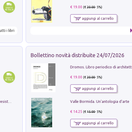
€ 19.00
(€
20.00
- 5%)
aggiungi al carrello
utti i libri
Bollettino novità distribuite 24/07/2026
€ 19.00
(€
20.00
- 5%)
aggiungi al carrello
Valle Bormida. Un'antologia d'arte
Memorial Santa Giulia. Sculture per la resistenza Monchio di Palagano
€ 14.25
(€
15.00
- 5%)
aggiungi al carrello