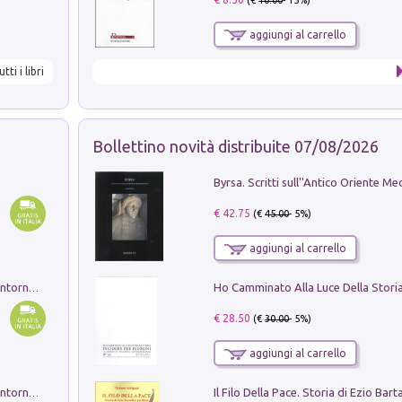
aggiungi al carrello
utti i libri
Bollettino novità distribuite 07/08/2026
€ 42.75
(€
45.00
- 5%)
aggiungi al carrello
Ruderi delle ville Romano Sabine nei dintorni di Poggio Mirteto. Illustrati dal dott.re prof.re cav.re Ercole Nardi regio ispettore degli scavi e monumenti. Anno 1885. Tavole e studio. Con 25 tavole fuori testo in cartella editoriale
€ 28.50
(€
30.00
- 5%)
aggiungi al carrello
Ruderi delle ville Romano Sabine nei dintorni di Poggio Mirteto. Illustrati dal dott.re prof.re cav.re Ercole Nardi regio ispettore degli scavi e monumenti. Anno 1885