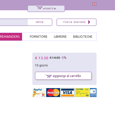
articoli: 0 pz.
REMAINDERS
FORNITORE
LIBRERIE
BIBLIOTECHE
x
€ 13.30
€ 14.00
-5%
Interessato ai nostri libri?
10 giorni
Allora iscriviti alla nostra newsletter!
Sarai informato delle nostre novità, potrai
aggiungi al carrello
comunque cancellarti quando desideri.
modulo di iscrizione