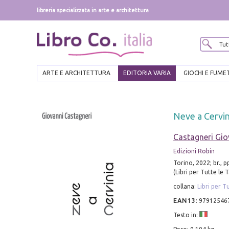
libreria specializzata in arte e architettura
ARTE E ARCHITETTURA
EDITORIA VARIA
GIOCHI E FUME
Neve a Cervin
Castagneri Gio
Edizioni Robin
Torino, 2022; br., p
(Libri per Tutte le 
collana:
Libri per T
EAN13
:
97912546
Testo in: