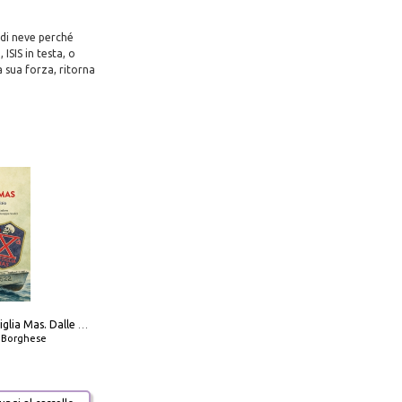
 di neve perché
ISIS in testa, o
 sua forza, ritorna
Decima flottiglia Mas. Dalle origini all'armistizio
o Borghese