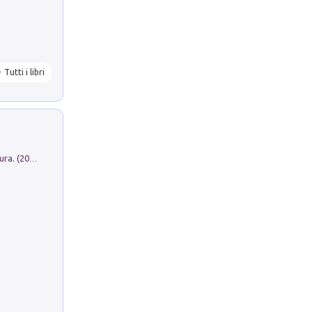
Tutti i libri
Dromos. Libro periodico di architettura. (2026). Vol. 15: Post-model