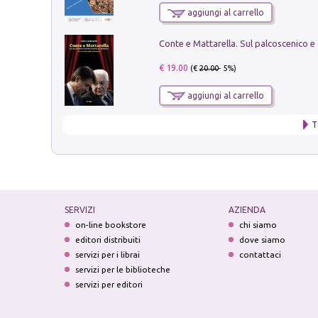
aggiungi al carrello
€ 19.00
(€
20.00
- 5%)
aggiungi al carrello
T
SERVIZI
AZIENDA
on-line bookstore
chi siamo
editori distribuiti
dove siamo
servizi per i librai
contattaci
servizi per le biblioteche
servizi per editori