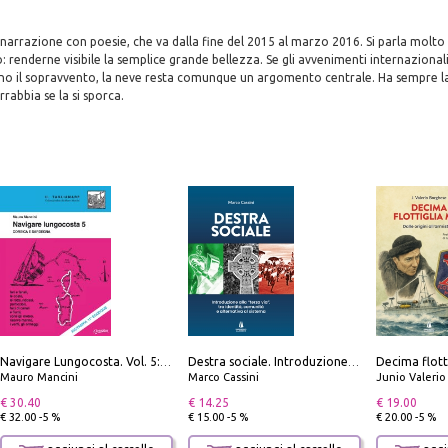
narrazione con poesie, che va dalla fine del 2015 al marzo 2016. Si parla molto
: renderne visibile la semplice grande bellezza. Se gli avvenimenti internazionali, 
ono il sopravvento, la neve resta comunque un argomento centrale. Ha sempre la
 arrabbia se la si sporca.
Navigare Lungocosta. Vol. 5: Corsica e Sardegna
Destra sociale. Introduzione alla «terza via», tra identità, comunità e alternativa al sistema
Mauro Mancini
Marco Cassini
Junio Valeri
€ 30.40
€ 14.25
€ 19.00
€ 32.00 -5 %
€ 15.00 -5 %
€ 20.00 -5 %