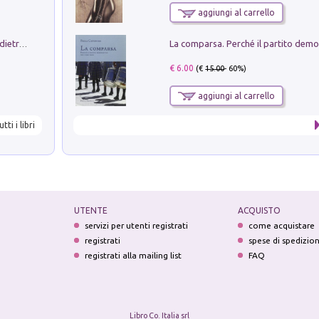
aggiungi al carrello
Conte e Mattarella. Sul palcoscenico e dietro le quinte del Quirinale. Un racconto sulle istituzioni
€ 6.00
(€
15.00
- 60%)
aggiungi al carrello
utti i libri
UTENTE
ACQUISTO
servizi per utenti registrati
come acquistare
registrati
spese di spedizio
registrati alla mailing list
FAQ
Libro Co. Italia srl