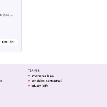
La comparsa. Perché il partito democratico non è mai nato
Tutti i libri
TERMINI
avvertenze legali
ne
condizioni contrattuali
privacy (pdf)