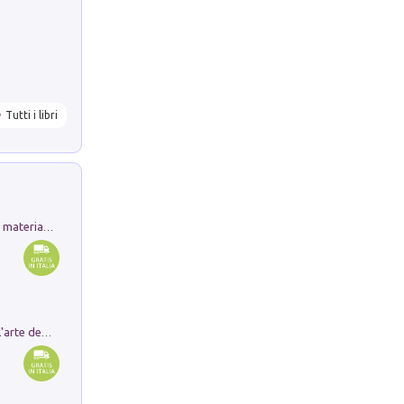
Tutti i libri
L'orientalizzante a Capua. Contesti e materiali dagli scavi di Werner Johannowsky nella necropoli di Fornaci. Nuova ediz.
Ricerche dei dottorandi in storia dell'arte della Sapienza