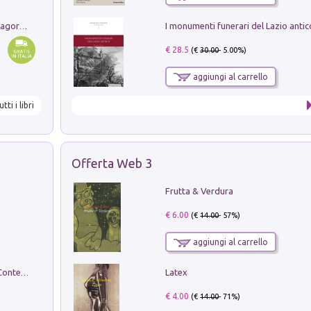
Pastori. Sguardi contemporanei tra il Lagorai e la pianura. Ediz. illustrata
€ 28.5
(€
30.00
- 5.00%)
aggiungi al carrello
utti i libri
Offerta Web 3
Frutta & Verdura
€ 6.00
(€
14.00
- 57%)
aggiungi al carrello
Latex
in alto! Livello A1. Con CD-Audio. Con Contenuto digitale per accesso on line
€ 4.00
(€
14.00
- 71%)