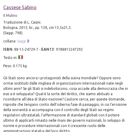
Cassese Sabino
Il Mulino
Traduzione di L. Casini.
Bologna, 2013; br., pp. 138, cm 13,5x21,5.
(Saggi. 798).
collana:
Saggi
ISBN
:
88-15-24729-7
-
EAN13
:
9788815247292
Testo in:
Peso: 0.175 kg
Gli Stati sono ancora i protagonisti della scena mondiale? Oppure sono
ormai sostituiti dalle migliaia di organizzazioni internazionali nate negli
ultimi anni? Se gli Stati si indeboliscono, cosa accade alla democrazia che in
essi si è sviluppata? Qual è la sorte del diritto, che siamo abituati a
ricondurre all'idea di Stato-nazione? L'autore cerca, per queste domande,
risposte che tengano conto dell'odierna fase di passaggio, in cui l'erosione
della sovranità si accompagna con il controllo degli Stati sui regimi
regolatori ultrastatali, l'affermazione di standard globali con il potere
ultimo di applicarli rimasto nelle mani dei governi nazionali, lo sviluppo di
norme e procedure internazionali con il crescente ruolo delle
amministrazioni statali e del loro diritto.