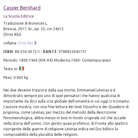
Casper Bernhard
La Scuola Editrice
Traduzione di Bonvicini L.
Brescia, 2017; br., pp. 55, cm 24x12.
(Orso Blu).
collana:
Orso Blu
ISBN
:
88-350-4375-1
-
EAN13
:
9788835043751
Periodo: 1800-1960 (XIX-XX) Moderno,1960- Contemporaneo
Testo in:
Peso: 0.065 kg
Nei due decenni trascorsi dalla sua morte, Emmanuel Lévinas si è
dimostrato sempre più uno di quei pensatori che hanno qualcosa di
importante da dirci sulla crisi globale dell'umanità in cui oggi ci troviamo.
L'autore mostra, con una fine lettura dei testi filosofici e dei Quaderni di
prigionia, come Lévinas, per mezzo del metodo della descrizione
fenomenologica, abbia messo in luce in modo originale ciò che accade
nella storia dell'uomo. Con spirito quasi profetico, di fronte allo spettro
risorgente delle guerre di religione Lévinas indica nel Dio biblico la
compossibilità della pluralità delle religioni.