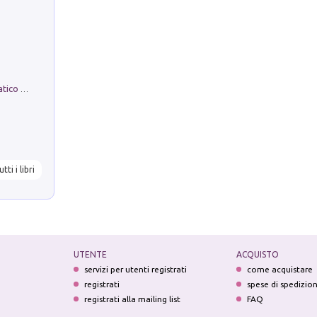
La comparsa. Perché il partito democratico non è mai nato
utti i libri
UTENTE
ACQUISTO
servizi per utenti registrati
come acquistare
registrati
spese di spedizio
registrati alla mailing list
FAQ