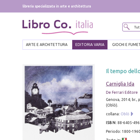
libreria specializzata in arte e architettura
ARTE E ARCHITETTURA
EDITORIA VARIA
GIOCHI E FUME
Il tempo dell
Carniglia Ida
De Ferrari Editore
Genova, 2014; br., 
(Oblò).
collana:
Oblò
ISBN
:
88-6405-496
Periodo: 1800-196