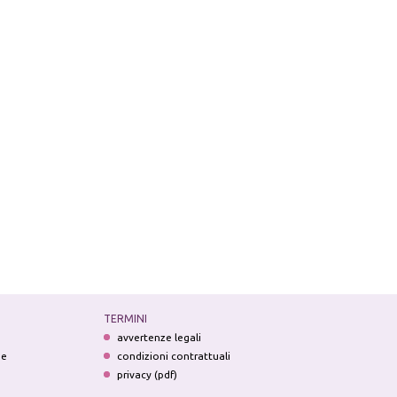
TERMINI
avvertenze legali
ne
condizioni contrattuali
privacy (pdf)