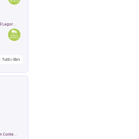
Pastori. Sguardi contemporanei tra il Lagorai e la pianura. Ediz. illustrata
Tutti i libri
in alto! Livello A1. Con CD-Audio. Con Contenuto digitale per accesso on line