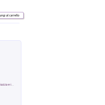
ngi al carrello
Luoghi Magici di Bologna. Vol. 1: la Piazza e i Suoi Simboli Segreti