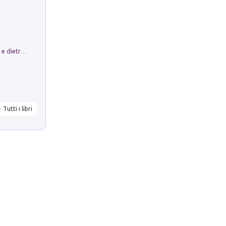
Conte e Mattarella. Sul palcoscenico e dietro le quinte del Quirinale. Un racconto sulle istituzioni
Tutti i libri