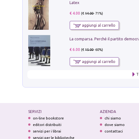
Latex
€ 4.00
(€
14.00
- 71%)
aggiungi al carrello
€ 6.00
(€
15.00
- 60%)
aggiungi al carrello
T
SERVIZI
AZIENDA
on-line bookstore
chi siamo
editori distribuiti
dove siamo
servizi per i librai
contattaci
servizi per le biblioteche