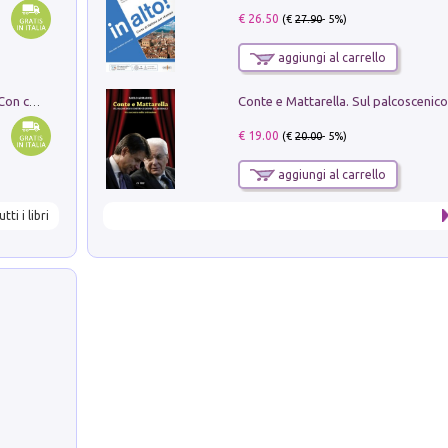
€ 26.50
(€
27.90
- 5%)
aggiungi al carrello
I monumenti funerari del Lazio antico. Con cartella con tavole
€ 19.00
(€
20.00
- 5%)
aggiungi al carrello
utti i libri