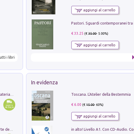
aggiungi al carrello
€ 33.25
(€
35.00
- 5.00%)
aggiungi al carrello
utti i libri
In evidenza
Toscana. L'Atelier della Bestemmia
L'orientalizzante a Capua. Contesti e materiali dagli scavi di Werner Johannowsky nella necropoli di Fornaci. Nuova ediz.
€ 6.00
(€
15.00
- 60%)
aggiungi al carrello
Ricerche dei dottorandi in storia dell'arte della Sapienza