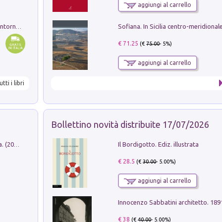
aggiungi al carrello
Ruderi delle ville Romano Sabine nei dintorni di Poggio Mirteto. Illustrati dal dott.re prof.re cav.re Ercole Nardi regio ispettore degli scavi e monumenti. Anno 1885
€ 71.25
(€
75.00
- 5%)
aggiungi al carrello
utti i libri
Bollettino novità distribuite 17/07/2026
Il Bordigotto. Ediz. illustrata
Dromos. Libro periodico di architettura. (2026). Vol. 15: Post-model
€ 28.5
(€
30.00
- 5.00%)
aggiungi al carrello
Innocenzo Sabbatini architetto. 18
€ 38
(€
40.00
- 5.00%)