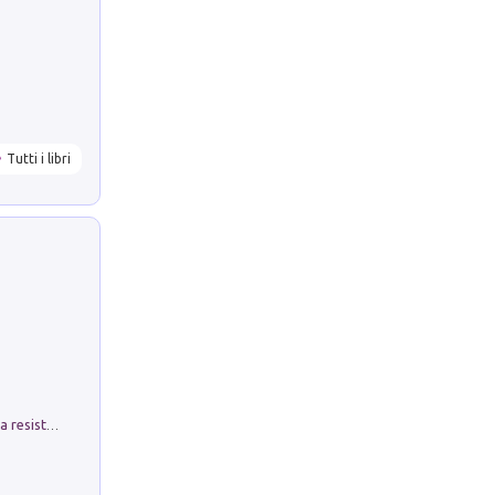
Tutti i libri
Memorial Santa Giulia. Sculture per la resistenza Monchio di Palagano