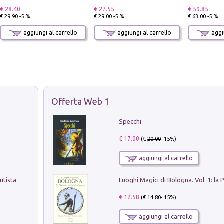
€ 28.40
€ 27.55
€ 59.85
€ 29.90 -5 %
€ 29.00 -5 %
€ 63.00 -5 %
aggiungi al carrello
aggiungi al carrello
aggiu
Offerta Web 1
Specchi
€ 17.00
(€
20.00
- 15%)
aggiungi al carrello
Pietro Bellotti Detto Canaletty. Un Vedutista Veneziano nella Francia dell'Ancien Régime
€ 12.58
(€
14.80
- 15%)
aggiungi al carrello