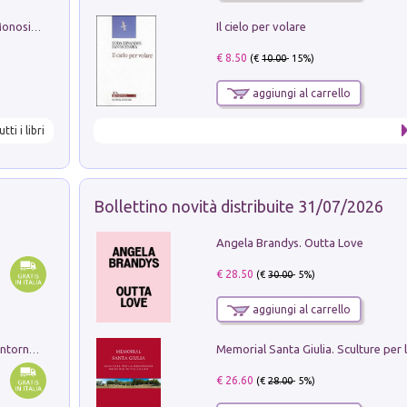
Il cielo per volare
La seduzione del gusto con Pipero & Monosilio
€ 8.50
(€
10.00
- 15%)
aggiungi al carrello
utti i libri
Bollettino novità distribuite 31/07/2026
Angela Brandys. Outta Love
€ 28.50
(€
30.00
- 5%)
aggiungi al carrello
Ruderi delle ville Romano Sabine nei dintorni di Poggio Mirteto. Illustrati dal dott.re prof.re cav.re Ercole Nardi regio ispettore degli scavi e monumenti. Anno 1885. Tavole e studio. Con 25 tavole fuori testo in cartella editoriale
€ 26.60
(€
28.00
- 5%)