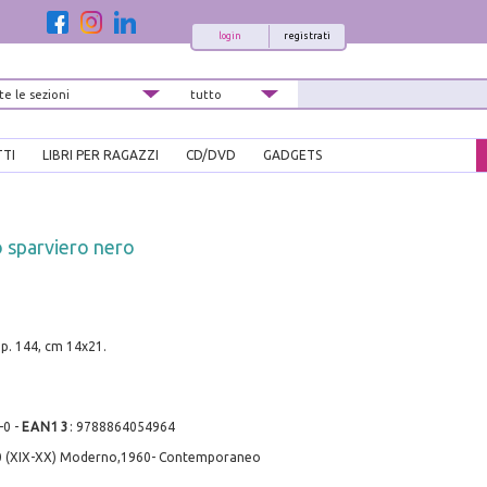
login
registrati
TTI
LIBRI PER RAGAZZI
CD/DVD
GADGETS
o sparviero nero
pp. 144, cm 14x21.
-0
-
EAN13
:
9788864054964
0 (XIX-XX) Moderno,1960- Contemporaneo