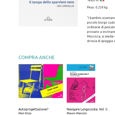
Testo in:
Peso: 0.259 kg
"I bambini sciamano
piccolo borgo custod
ordinarie di pescato
provano a incrinare 
Muccicca, si sveste d
striscia di spiaggia 
COMPRA ANCHE
Autoprogettazione?
Navigare Lungocosta. Vol. 5: Corsica e Sardegna
Mari Enzo
Mauro Mancini