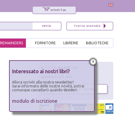
articoli: 0 pz.
REMAINDERS
FORNITORE
LIBRERIE
BIBLIOTECHE
x
€ 13.30
€ 14.00
-5%
Interessato ai nostri libri?
spedito in 2/3 sett.
Allora iscriviti alla nostra newsletter!
Sarai informato delle nostre novità, potrai
aggiungi al carrello
comunque cancellarti quando desideri.
modulo di iscrizione