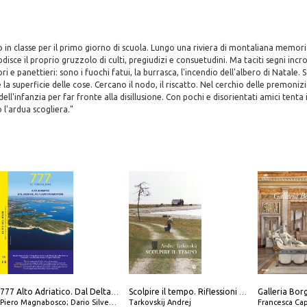
 in classe per il primo giorno di scuola. Lungo una riviera di montaliana memori
isce il proprio gruzzolo di culti, pregiudizi e consuetudini. Ma taciti segni incro
ri e panettieri: sono i fuochi fatui, la burrasca, l'incendio dell'albero di Natale. 
la superficie delle cose. Cercano il nodo, il riscatto. Nel cerchio delle premonizi
ell'infanzia per far fronte alla disillusione. Con pochi e disorientati amici tenta il
o l'ardua scogliera."
777 Alto Adriatico. Dal Delta del Po a Capo Promontore. Con QR Code
Scolpire il tempo. Riflessioni sul cinema.
Piero Magnabosco; Dario Silvestro; Marco Sbrizzi
Tarkovskij Andrej
Francesca Cap