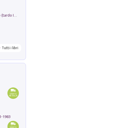
Sofiana. In Sicilia centro-meridionale (tardo III-metà IX secolo d.C.): dall'agro-town tardo-imperiale al villaggio medio-bizantino. Nuova ediz.
Tutti i libri
91-1983