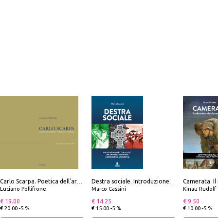
Carlo Scarpa. Poetica dell'arredo. Tavoli e sedie-Poetics of furniture. Tables and chairs. Ediz. bilingue
Destra sociale. Introduzione alla «terza via», tra identità, comunità e alternativa al sistema
Luciano Pollifrone
Marco Cassini
Kinau Rudolf
€ 19.00
€ 14.25
€ 9.50
€ 20.00 -5 %
€ 15.00 -5 %
€ 10.00 -5 %