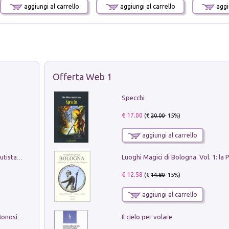
aggiungi al carrello
aggiungi al carrello
aggiu
Offerta Web 1
Specchi
€ 17.00
(€
20.00
- 15%)
aggiungi al carrello
Pietro Bellotti Detto Canaletty. Un Vedutista Veneziano nella Francia dell'Ancien Régime
€ 12.58
(€
14.80
- 15%)
aggiungi al carrello
Il cielo per volare
La seduzione del gusto con Pipero & Monosilio