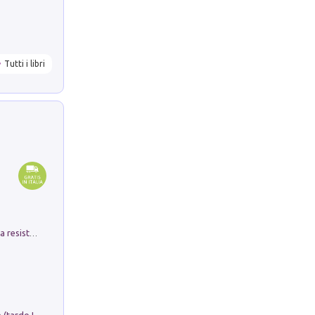
Tutti i libri
Memorial Santa Giulia. Sculture per la resistenza Monchio di Palagano