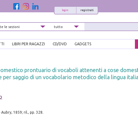
login
registrati
TTI
LIBRI PER RAGAZZI
CD/DVD
GADGETS
omestico prontuario di vocaboli attenenti a cose domesti
 per saggio di un vocabolario metodico della lingua italia
o
Aubry, 1859; ril., pp. 328.