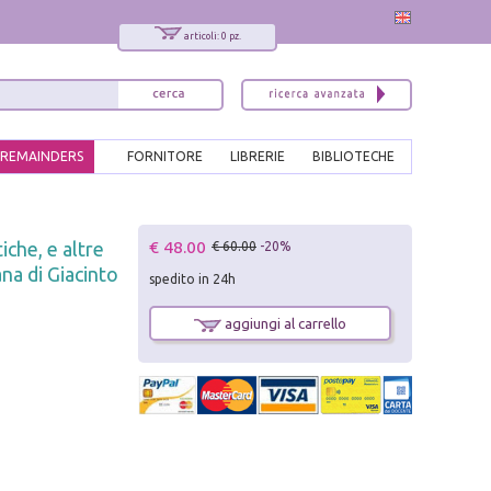
articoli: 0 pz.
REMAINDERS
FORNITORE
LIBRERIE
BIBLIOTECHE
x
€ 48.00
che, e altre
€ 60.00
-20%
Interessato ai nostri libri?
na di Giacinto
spedito in 24h
Allora iscriviti alla nostra newsletter!
Sarai informato delle nostre novità, potrai
aggiungi al carrello
comunque cancellarti quando desideri.
modulo di iscrizione