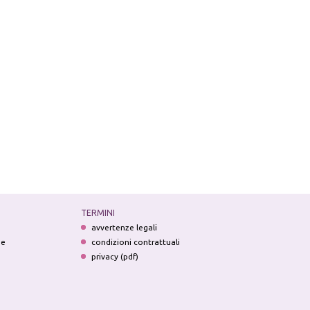
TERMINI
avvertenze legali
ne
condizioni contrattuali
privacy (pdf)