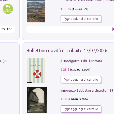
Ruderi delle ville Romano Sabine nei dintorni di Poggio Mirteto. Illustrati dal dott.re prof.re cav.re Ercole Nardi regio ispettore degli scavi e monumenti. Anno 1885
€ 71.25
(€
75.00
- 5%)
aggiungi al carrello
utti i libri
Bollettino novità distribuite 17/07/2026
Il Bordigotto. Ediz. illustrata
Dromos. Libro periodico di architettura. (2026). Vol. 15: Post-model
€ 28.5
(€
30.00
- 5.00%)
aggiungi al carrello
Innocenzo Sabbatini architetto. 18
€ 38
(€
40.00
- 5.00%)
aggiungi al carrello