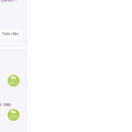
Sofiana. In Sicilia centro-meridionale (tardo III-metà IX secolo d.C.): dall'agro-town tardo-imperiale al villaggio medio-bizantino. Nuova ediz.
Tutti i libri
91-1983