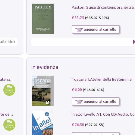
€ 33.25
(€
35.00
- 5.00%)
aggiungi al carrello
utti i libri
In evidenza
Toscana. L'Atelier della Bestemmia
L'orientalizzante a Capua. Contesti e materiali dagli scavi di Werner Johannowsky nella necropoli di Fornaci. Nuova ediz.
€ 6.00
(€
15.00
- 60%)
aggiungi al carrello
Ricerche dei dottorandi in storia dell'arte della Sapienza
€ 26.50
(€
27.90
- 5%)