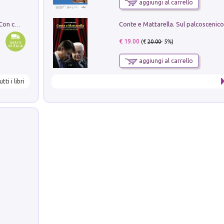
aggiungi al carrello
I monumenti funerari del Lazio antico. Con cartella con tavole
€ 19.00
(€
20.00
- 5%)
aggiungi al carrello
utti i libri