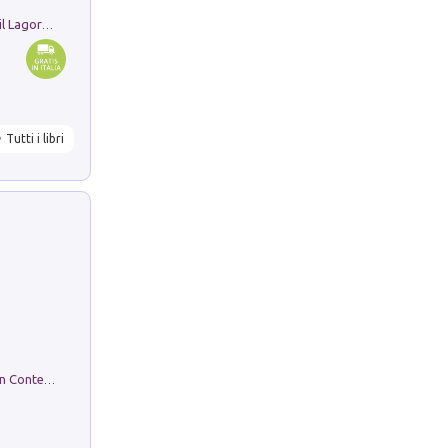
Pastori. Sguardi contemporanei tra il Lagorai e la pianura. Ediz. illustrata
Tutti i libri
in alto! Livello A1. Con CD-Audio. Con Contenuto digitale per accesso on line