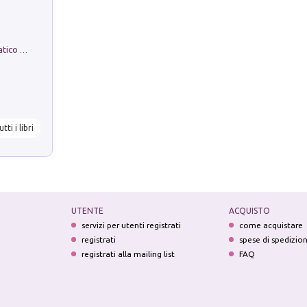
La comparsa. Perché il partito democratico non è mai nato
utti i libri
UTENTE
ACQUISTO
servizi per utenti registrati
come acquistare
registrati
spese di spedizio
registrati alla mailing list
FAQ