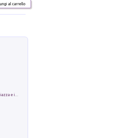
ngi al carrello
Luoghi Magici di Bologna. Vol. 1: la Piazza e i Suoi Simboli Segreti