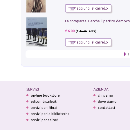
aggiungi al carrello
€ 6.00
(€
15.00
- 60%)
aggiungi al carrello
T
SERVIZI
AZIENDA
on-line bookstore
chi siamo
editori distribuiti
dove siamo
servizi per i librai
contattaci
servizi per le biblioteche
servizi per editori