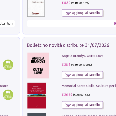
€ 8.50
(€
10.00
- 15%)
aggiungi al carrello
utti i libri
Bollettino novità distribuite 31/07/2026
Angela Brandys. Outta Love
€ 28.5
(€
30.00
- 5.00%)
aggiungi al carrello
Ruderi delle ville Romano Sabine nei dintorni di Poggio Mirteto. Illustrati dal dott.re prof.re cav.re Ercole Nardi regio ispettore degli scavi e monumenti. Anno 1885. Tavole e studio. Con 25 tavole fuori testo in cartella editoriale
€ 26.60
(€
28.00
- 5%)
aggiungi al carrello