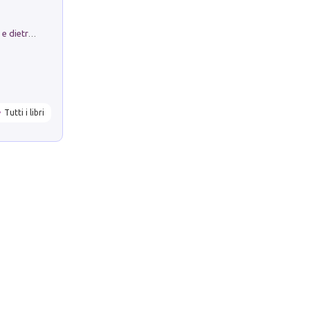
Conte e Mattarella. Sul palcoscenico e dietro le quinte del Quirinale. Un racconto sulle istituzioni
Tutti i libri