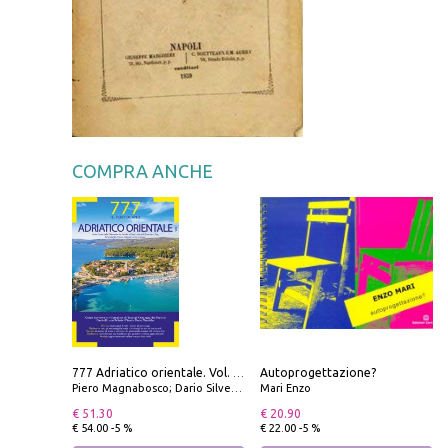
COMPRA ANCHE
Autoprogettazione?
777 Adriatico orientale. Vol. 1: Istria, Costa della Dalmazia da Smrika a Zara, Isole del Quarnaro, Pag, Arcipelaghi di Zara, Sibenico e Incoronate
Piero Magnabosco; Dario Silvestro; Marco Sbrizzi
Mari Enzo
€ 51.30
€ 20.90
€ 54.00 -5 %
€ 22.00 -5 %