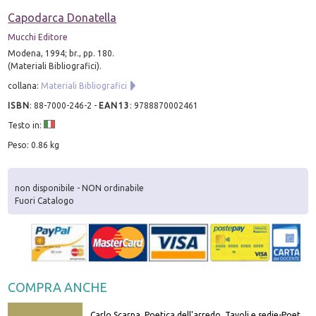
Capodarca Donatella
Mucchi Editore
Modena, 1994; br., pp. 180.
(Materiali Bibliografici).
collana:
Materiali Bibliografici
ISBN
:
88-7000-246-2
-
EAN13
:
9788870002461
Testo in:
Peso: 0.86 kg
non disponibile - NON ordinabile
Fuori Catalogo
COMPRA ANCHE
Carlo Scarpa. Poetica dell'arredo. Tavoli e sedie-Poetics of furniture. Tables and chairs. Ediz. bilingue