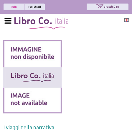
login
registrati
articoli: 0 pz.
I viaggi nella narrativa