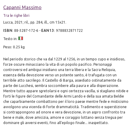
Capanni Massimo
Tra le righe libri
Lucca, 2021; ril., pp. 284, ill., cm 15x21.
ISBN
:
88-3287-172-6
-
EAN13
:
9788832871722
Testo in:
Peso: 0.25 kg
Nel periodo storico che va dal 1229 al 1256, in un tempo cupo e insidioso,
forze oscure minacciano la vita di un popolo pacifico. Personaggi
controversi ed ambigui insidiano una terra libera e la Sacra Reliquia,
essenza della devozione verso un potente santo, è trafugata con un
terribile atto sacrilego. Il Castello di Barga, assediato ostinatamente da
parte dei Lucchesi, sembra soccombere alla paura e alla disperazione.
Mentre tutto appare sgretolarsi e ogni certezza vacilla, si stagliano nitide e
forti le figure del Comandante delle Armi Lando e della sua amata Beldie
che caparbiamente combattono per il loro paese mentre fede e misticismo
avvolgono una vicenda di forte drammaticità. Tradimento e superstizione
si contrappongono ad onore e vera devozione, in un aspro confronto tra
bene e male, dove amicizia, amore e coraggio lottano senza tregua per
dominare gli avversi eventi, fino all'epilogo finale... inaspettato.