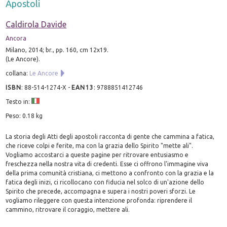
Apostoli
Caldirola Davide
Ancora
Milano, 2014; br., pp. 160, cm 12x19.
(Le Ancore).
collana:
Le Ancore
ISBN
:
88-514-1274-X
-
EAN13
:
9788851412746
Testo in:
Peso: 0.18 kg
La storia degli Atti degli apostoli racconta di gente che cammina a fatica,
che riceve colpi e ferite, ma con la grazia dello Spirito "mette ali".
Vogliamo accostarci a queste pagine per ritrovare entusiasmo e
freschezza nella nostra vita di credenti. Esse ci offrono l'immagine viva
della prima comunità cristiana, ci mettono a confronto con la grazia e la
fatica degli inizi, ci ricollocano con fiducia nel solco di un'azione dello
Spirito che precede, accompagna e supera i nostri poveri sforzi. Le
vogliamo rileggere con questa intenzione profonda: riprendere il
cammino, ritrovare il coraggio, mettere ali.