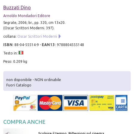
Buzzati Dino
Arnoldo Mondadori Editore
Segrate, 2006; br., pp. 320, cm 13x20.
(Oscar Scrittori Moderni. 397).
collana:
Oscar Scrittori Moderni
ISBN
:
88-04-55514-9
-
EAN13
:
9788804555148
Testo in:
Peso: 0.209 kg
non disponibile - NON ordinabile
Fuori Catalogo
COMPRA ANCHE
Scolpire il tempo. Riflessioni sul cinema.