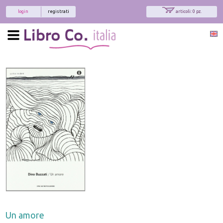
login
registrati
articoli: 0 pz.
Un amore