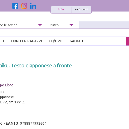
login
registrati
TTI
LIBRI PER RAGAZZI
CD/DVD
GADGETS
aiku. Testo giapponese a fronte
mpo Libro
on.
apponese.
p. 72, cm 17x12.
-3
-
EAN13
:
9788877992604