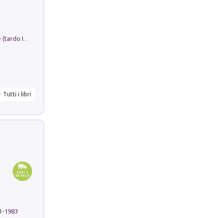
Sofiana. In Sicilia centro-meridionale (tardo III-metà IX secolo d.C.): dall'agro-town tardo-imperiale al villaggio medio-bizantino. Nuova ediz.
Tutti i libri
91-1983