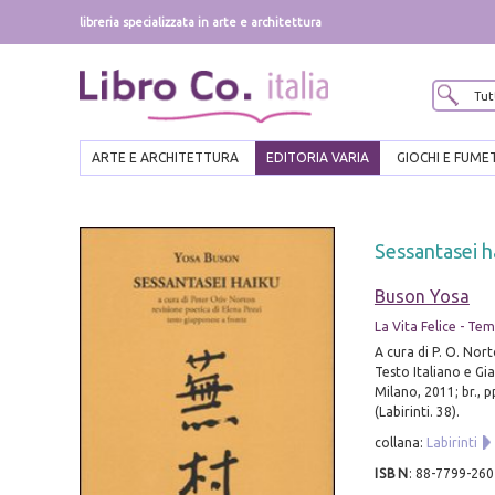
libreria specializzata in arte e architettura
ARTE E ARCHITETTURA
EDITORIA VARIA
GIOCHI E FUME
Sessantasei h
Buson Yosa
La Vita Felice - Te
A cura di P. O. Nort
Testo Italiano e Gi
Milano, 2011; br., p
(Labirinti. 38).
collana:
Labirinti
ISBN
:
88-7799-260