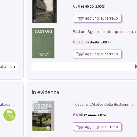
€ 38
(€
40.00
- 5.00%)
aggiungi al carrello
€ 33.25
(€
35.00
- 5.00%)
aggiungi al carrello
utti i libri
In evidenza
Toscana. L'Atelier della Bestemmia
L'orientalizzante a Capua. Contesti e materiali dagli scavi di Werner Johannowsky nella necropoli di Fornaci. Nuova ediz.
€ 6.00
(€
15.00
- 60%)
aggiungi al carrello