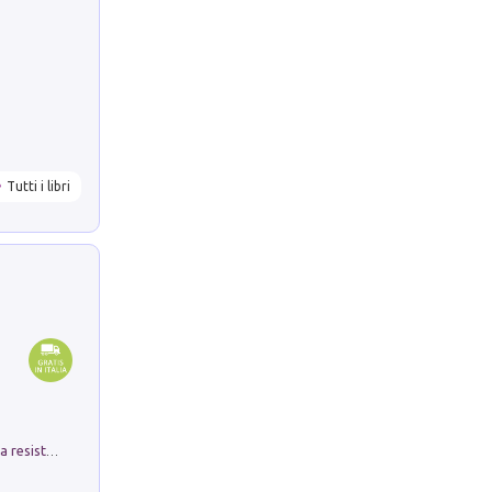
Tutti i libri
Memorial Santa Giulia. Sculture per la resistenza Monchio di Palagano