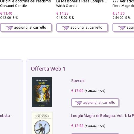
Origini e dottrina del fascismo
La Massoneria Resa Comprensibile ai Suoi Adepti. Vol. 3: il Maestro.
Giovanni Gentile
Wirth Oswald
Piero Magnabosco; Dar
€ 11.40
€ 14.25
€ 51.30
€ 12.00 -5 %
€ 15.00 -5 %
€ 54.00 -5 %
aggiungi al carrello
aggiungi al carrello
aggiu
Offerta Web 1
Specchi
€ 17.00
(€
20.00
- 15%)
aggiungi al carrello
Pietro Bellotti Detto Canaletty. Un Vedutista Veneziano nella Francia dell'Ancien Régime
€ 12.58
(€
14.80
- 15%)