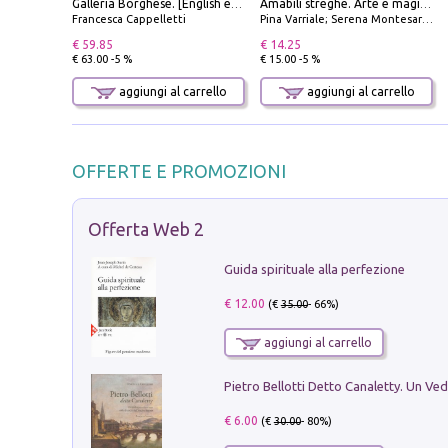
Galleria Borghese. [English edition]
Amabili streghe. Arte e magie di Leonora Carrington e Remedios Varo
Francesca Cappelletti
Pina Varriale; Serena Montesarchio
€ 59.85
€ 14.25
€ 63.00 -5 %
€ 15.00 -5 %
aggiungi al carrello
aggiungi al carrello
OFFERTE E PROMOZIONI
Offerta Web 2
Guida spirituale alla perfezione
€ 12.00
(€
35.00
- 66%)
aggiungi al carrello
€ 6.00
(€
30.00
- 80%)