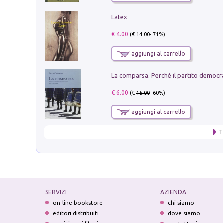
Latex
€ 4.00
(€
14.00
- 71%)
aggiungi al carrello
€ 6.00
(€
15.00
- 60%)
aggiungi al carrello
T
SERVIZI
AZIENDA
on-line bookstore
chi siamo
editori distribuiti
dove siamo