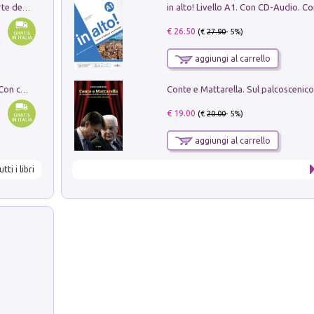
Ricerche dei dottorandi in storia dell'arte della Sapienza
€ 26.50
(€
27.90
- 5%)
aggiungi al carrello
I monumenti funerari del Lazio antico. Con cartella con tavole
€ 19.00
(€
20.00
- 5%)
aggiungi al carrello
utti i libri