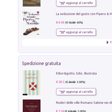
aggiungi al carrello
€ 6.00
(€
15.00
- 60%)
aggiungi al carrello
T
Spedizione gratuita
Il Bordigotto. Ediz. illustrata
€ 28.5
(€
30.00
- 5.00%)
aggiungi al carrello
€ 114
(€
120.00
- 5.00%)