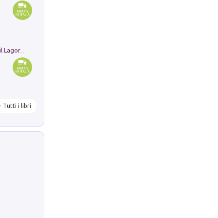
Pastori. Sguardi contemporanei tra il Lagorai e la pianura. Ediz. illustrata
Tutti i libri