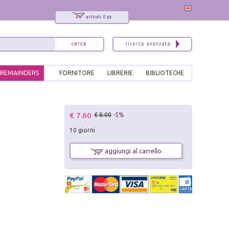
articoli: 0 pz.
REMAINDERS
FORNITORE
LIBRERIE
BIBLIOTECHE
x
€ 7.60
€ 8.00
-5%
Interessato ai nostri libri?
10 giorni
Allora iscriviti alla nostra newsletter!
Sarai informato delle nostre novità, potrai
aggiungi al carrello
comunque cancellarti quando desideri.
modulo di iscrizione