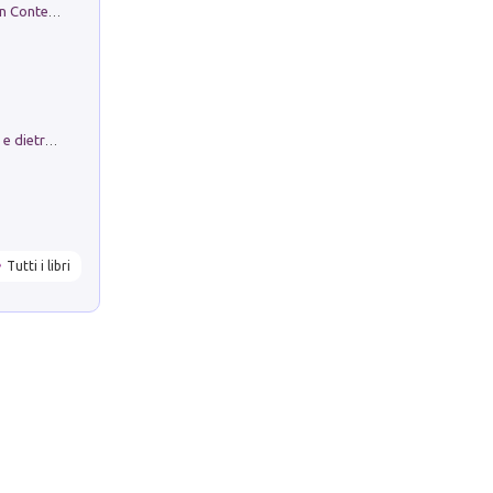
in alto! Livello A1. Con CD-Audio. Con Contenuto digitale per accesso on line
Conte e Mattarella. Sul palcoscenico e dietro le quinte del Quirinale. Un racconto sulle istituzioni
Tutti i libri