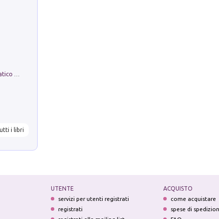
La comparsa. Perché il partito democratico non è mai nato
utti i libri
UTENTE
ACQUISTO
servizi per utenti registrati
come acquistare
registrati
spese di spedizio