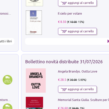
aggiungi al carrello
Il cielo per volare
La seduzione del gusto con Pipero & Monosilio
€ 8.50
(€
10.00
- 15%)
aggiungi al carrello
utti i libri
Bollettino novità distribuite 31/07/2026
Angela Brandys. Outta Love
€ 28.5
(€
30.00
- 5.00%)
aggiungi al carrello
Ruderi delle ville Romano Sabine nei dintorni di Poggio Mirteto. Illustrati dal dott.re prof.re cav.re Ercole Nardi regio ispettore degli scavi e monumenti. Anno 1885. Tavole e studio. Con 25 tavole fuori testo in cartella editoriale
€ 26.60
(€
28.00
- 5%)