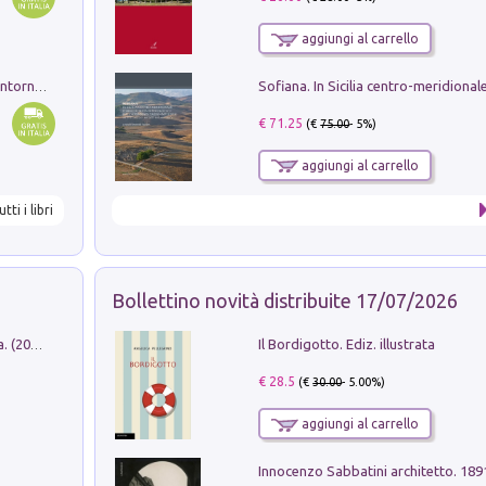
aggiungi al carrello
Ruderi delle ville Romano Sabine nei dintorni di Poggio Mirteto. Illustrati dal dott.re prof.re cav.re Ercole Nardi regio ispettore degli scavi e monumenti. Anno 1885
€ 71.25
(€
75.00
- 5%)
aggiungi al carrello
utti i libri
Bollettino novità distribuite 17/07/2026
Il Bordigotto. Ediz. illustrata
Dromos. Libro periodico di architettura. (2026). Vol. 15: Post-model
€ 28.5
(€
30.00
- 5.00%)
aggiungi al carrello
Innocenzo Sabbatini architetto. 18