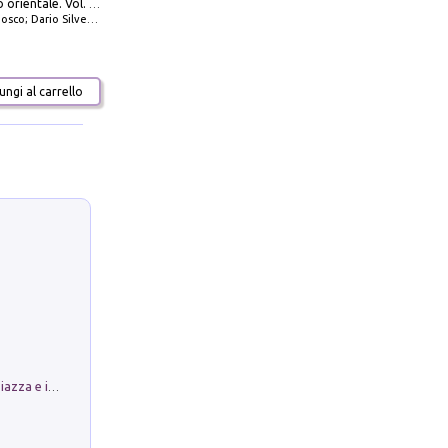
777 Adriatico orientale. Vol. 1: Istria, Costa della Dalmazia da Smrika a Zara, Isole del Quarnaro, Pag, Arcipelaghi di Zara, Sibenico e Incoronate
io Silvestro; Marco Sbrizzi
ngi al carrello
Luoghi Magici di Bologna. Vol. 1: la Piazza e i Suoi Simboli Segreti