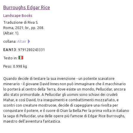
Burroughs Edgar Rice
Landscape Books
Traduzione di Riva S.
Roma, 2021; br., pp. 208.
(Altair. 1).
collana:
Altair
EAN13
:
9791280243331
Testo in:
Peso: 0.998 kg
Quando decide di testare la sua invenzione - un potente scavatore
minerario - il giovane David Innes non può immaginare che il macchinario
lo porterà al centro della Terra, dove esiste un mondo, Pellucidar, ancora
allo stato primordiale. A Pellucidar gli uomini sono schiavi dei crudeli
Mahar, e così David, tra inseguimenti e combattimenti mozzafiato, e
scontri con creature mostruose, decide di capeggiare una rivolta per
conquistare il potere, e il cuore di Dian la Bella.Per la prima volta in italiano
la saga di Pellucidar, una delle opere più famose di Edgar Rice Burroughs,
maestro dell'avventura fantastica.