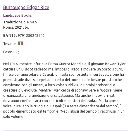
Burroughs Edgar Rice
Landscape Books
Traduzione di Riva S.
Roma, 2021; br.
EAN13
:
9791280243140
Testo in:
Peso: 1 kg
Nel 1916, mentre infuria la Prima Guerra Mondiale, il giovane Bowen Tyler
cattura un U-Boot tedesco ma, impossibilitato a trovare un porto sicuro,
finisce per approdare a Caspak, un'isola sconosciuta in cui l'evoluzione ha
preso strade diverse rispetto al resto del mondo, e le bestie preistoriche
convivono con gli umani, a loro volta suddivisi in uomini preistorici e
creature più evolute. Mentre Tyler cerca di sopravvivere e fuggire, viene
organizzata una spedizione di salvataggio. Ma anche i nuovi arrivati
dovranno confrontarsi con i pericoli e i misteri dell'isola... Per la prima
volta in italiano la trilogia di Caspak ("La terra dimenticata dal tempo", "Il
popolo dimenticato dal tempo" e "Negli abissi del tempo") racchiusa in un
solo volume.