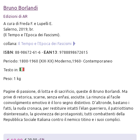
Bruno Borlandi
Edizioni di AR
A cura di Freda F. e Lupelli E.
Salerno, 2019; br.
(Il Tempo e l'Epoca dei Fascismi).
collana:
Il Tempo e l'Epoca dei Fascismi
ISBN
:
88-98672-61-6
-
EAN13
:
9788898672615
Periodo: 1800-1960 (XIX-XX) Moderno,1960- Contemporaneo
Testo in:
Peso: 1 kg
Pagine di passione, di lotta e di sacrificio, queste di Bruno Borlandi. Ma
prive di retorica, scarne, senza enfasi, asciutte. La rinuncia al facile
coinvolgimento emotivo è il loro segno distintivo. D'altronde, bastano i
fatti, la nuda cronaca, per restituire intatti l'élan guerriero, il patriottismo
disinteressato, la giovinezza dei protagonisti, tutti combattenti della
Repubblica Sociale Italiana contro il nemico titino e i suoi complici.
€ 20.00
-5%