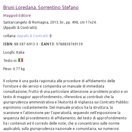
Bruni Loredana. Sorrentino Stefano
Maggioli Editore
Santarcangelo di Romagna, 2013; br., pp. 498, cm 17x24.
(Appalti & Contratti).
collana:
Appalti & Contratti
ISBN
:
88-387-6913-3
-
EAN13
:
9788838769139
Luoghi: Italia
Testo in:
Peso: 0.77 kg
Il volume è una guida ragionata alle procedure di affidamento delle
forniture e dei servizi e compendia un manuale di immediata
consultazione, frutto di una particolare attenzione ai problemi pratici e un
testo di maggior approfondimento, riferendosi ai contributi che la
giurisprudenza amministrativa e l'Autorità di Vigilanza sui Contratti Pubblici
esprimono costantemente. Del manuale pratico ha la struttura, la
scansione e l'attenzione per l'operatività, seguendo nell'esposizione la
sequenza del procedimento di affidamento; del testo di approfondimento
ha i contenuti ed il corredo delle note, che si concentrano sulle norme
applicabili, sulla giurisprudenza nazionale e comunitaria, sui numerosi