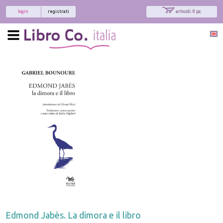
login
registrati
articoli: 0 pz.
Edmond Jabès. La dimora e il libro