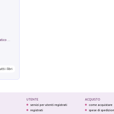
La comparsa. Perché il partito democratico non è mai nato
utti i libri
UTENTE
ACQUISTO
servizi per utenti registrati
come acquistare
registrati
spese di spedizio