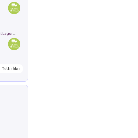
Pastori. Sguardi contemporanei tra il Lagorai e la pianura. Ediz. illustrata
Tutti i libri