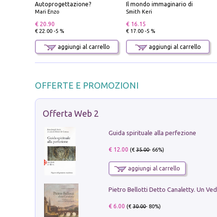
Autoprogettazione?
Il mondo immaginario di
Mari Enzo
Smith Keri
€ 20.90
€ 16.15
€ 22.00 -5 %
€ 17.00 -5 %
aggiungi al carrello
aggiungi al carrello
OFFERTE E PROMOZIONI
Offerta Web 2
Guida spirituale alla perfezione
€ 12.00
(€
35.00
- 66%)
aggiungi al carrello
€ 6.00
(€
30.00
- 80%)