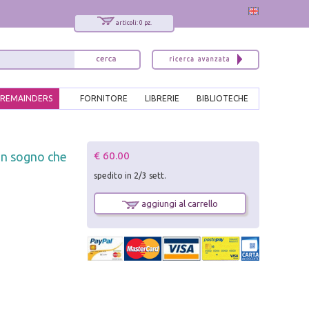
articoli: 0 pz.
REMAINDERS
FORNITORE
LIBRERIE
BIBLIOTECHE
x
€ 60.00
«Un sogno che
Interessato ai nostri libri?
spedito in 2/3 sett.
Allora iscriviti alla nostra newsletter!
Sarai informato delle nostre novità, potrai
aggiungi al carrello
comunque cancellarti quando desideri.
modulo di iscrizione