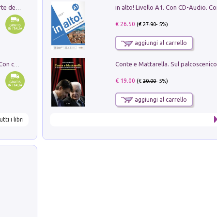
Ricerche dei dottorandi in storia dell'arte della Sapienza
€ 26.50
(€
27.90
- 5%)
aggiungi al carrello
I monumenti funerari del Lazio antico. Con cartella con tavole
€ 19.00
(€
20.00
- 5%)
aggiungi al carrello
utti i libri