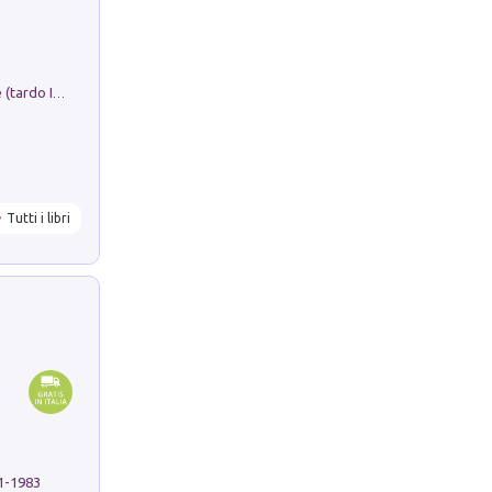
Sofiana. In Sicilia centro-meridionale (tardo III-metà IX secolo d.C.): dall'agro-town tardo-imperiale al villaggio medio-bizantino. Nuova ediz.
Tutti i libri
91-1983