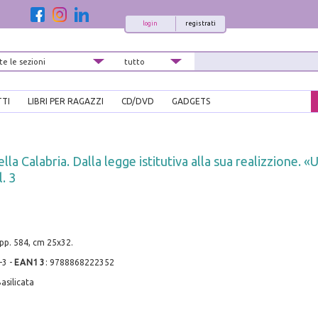
login
registrati
TTI
LIBRI PER RAGAZZI
CD/DVD
GADGETS
ella Calabria. Dalla legge istitutiva alla sua realizzione. 
l. 3
 pp. 584, cm 25x32.
-3
-
EAN13
:
9788868222352
asilicata