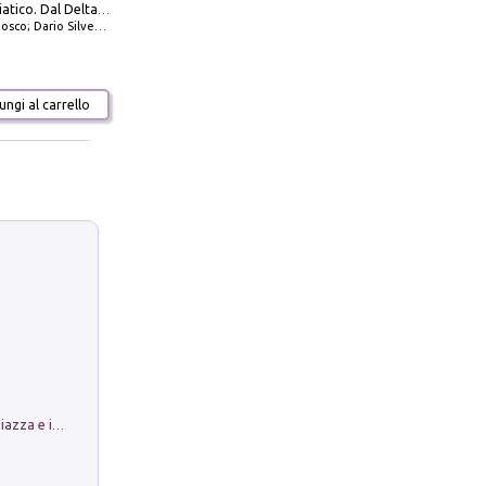
777 Alto Adriatico. Dal Delta del Po a Capo Promontore. Con QR Code
io Silvestro; Marco Sbrizzi
ngi al carrello
Luoghi Magici di Bologna. Vol. 1: la Piazza e i Suoi Simboli Segreti