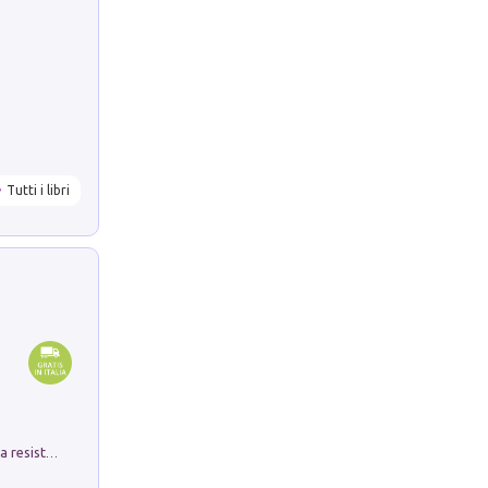
Tutti i libri
Memorial Santa Giulia. Sculture per la resistenza Monchio di Palagano