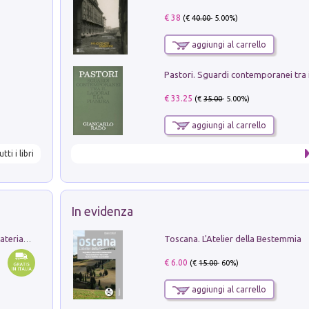
€ 38
(€
40.00
- 5.00%)
aggiungi al carrello
€ 33.25
(€
35.00
- 5.00%)
aggiungi al carrello
utti i libri
In evidenza
Toscana. L'Atelier della Bestemmia
L'orientalizzante a Capua. Contesti e materiali dagli scavi di Werner Johannowsky nella necropoli di Fornaci. Nuova ediz.
€ 6.00
(€
15.00
- 60%)
aggiungi al carrello