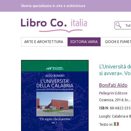
libreria specializzata in arte e architettura
ARTE E ARCHITETTURA
EDITORIA VARIA
GIOCHI E FUME
L'Università d
si avvera». Vo
Bonifati Aldo
Pellegrini Editore
Cosenza, 2014; br.,
ISBN
:
88-6822-235
Luoghi: Calabria e B
Testo in: