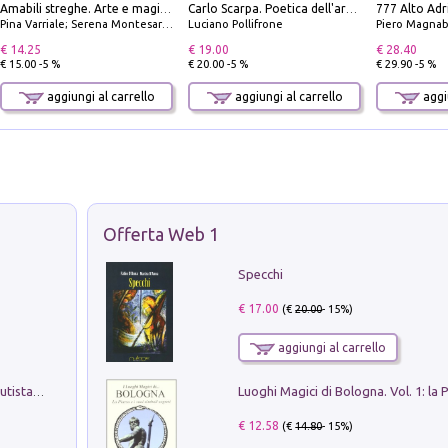
Amabili streghe. Arte e magie di Leonora Carrington e Remedios Varo
Carlo Scarpa. Poetica dell'arredo. Tavoli e sedie-Poetics of furniture. Tables and chairs. Ediz. bilingue
Pina Varriale; Serena Montesarchio
Luciano Pollifrone
Piero Magnabosco; Dar
€ 14.25
€ 19.00
€ 28.40
€ 15.00 -5 %
€ 20.00 -5 %
€ 29.90 -5 %
aggiungi al carrello
aggiungi al carrello
aggiu
Offerta Web 1
Specchi
€ 17.00
(€
20.00
- 15%)
aggiungi al carrello
Pietro Bellotti Detto Canaletty. Un Vedutista Veneziano nella Francia dell'Ancien Régime
€ 12.58
(€
14.80
- 15%)