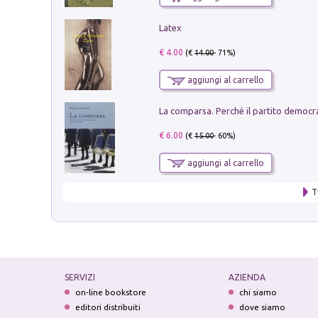
Latex
€ 4.00
(€
14.00
- 71%)
aggiungi al carrello
€ 6.00
(€
15.00
- 60%)
aggiungi al carrello
T
SERVIZI
AZIENDA
on-line bookstore
chi siamo
editori distribuiti
dove siamo