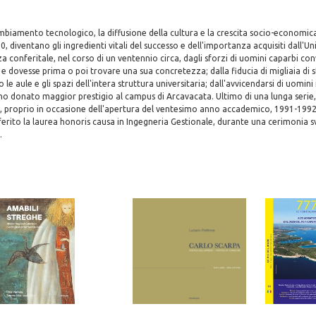
ambiamento tecnologico, la diffusione della cultura e la crescita socio-economica
'90, diventano gli ingredienti vitali del successo e dell'importanza acquisiti dall'Un
 conferitale, nel corso di un ventennio circa, dagli sforzi di uomini caparbi conv
 e dovesse prima o poi trovare una sua concretezza; dalla fiducia di migliaia di
 le aule e gli spazi dell'intera struttura universitaria; dall'avvicendarsi di uomini i
o donato maggior prestigio al campus di Arcavacata. Ultimo di una lunga serie, il
e, proprio in occasione dell'apertura del ventesimo anno accademico, 1991-1992, 
erito la laurea honoris causa in Ingegneria Gestionale, durante una cerimonia svo
.