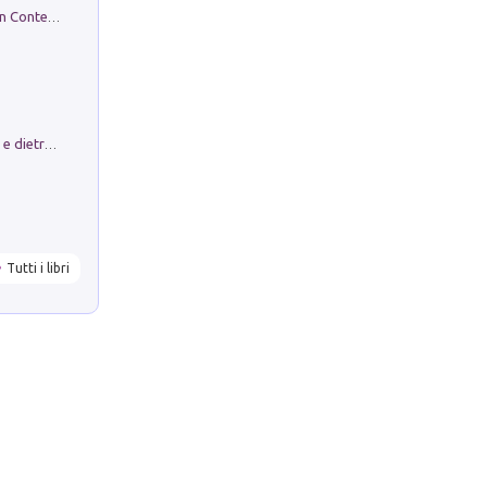
in alto! Livello A1. Con CD-Audio. Con Contenuto digitale per accesso on line
Conte e Mattarella. Sul palcoscenico e dietro le quinte del Quirinale. Un racconto sulle istituzioni
Tutti i libri