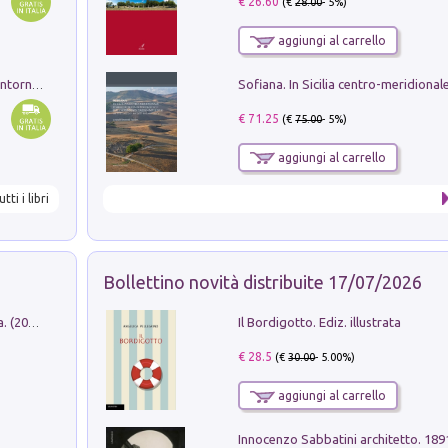
€ 26.60
(€
28.00
- 5%)
aggiungi al carrello
Ruderi delle ville Romano Sabine nei dintorni di Poggio Mirteto. Illustrati dal dott.re prof.re cav.re Ercole Nardi regio ispettore degli scavi e monumenti. Anno 1885
€ 71.25
(€
75.00
- 5%)
aggiungi al carrello
utti i libri
Bollettino novità distribuite 17/07/2026
Il Bordigotto. Ediz. illustrata
Dromos. Libro periodico di architettura. (2026). Vol. 15: Post-model
€ 28.5
(€
30.00
- 5.00%)
aggiungi al carrello
Innocenzo Sabbatini architetto. 18