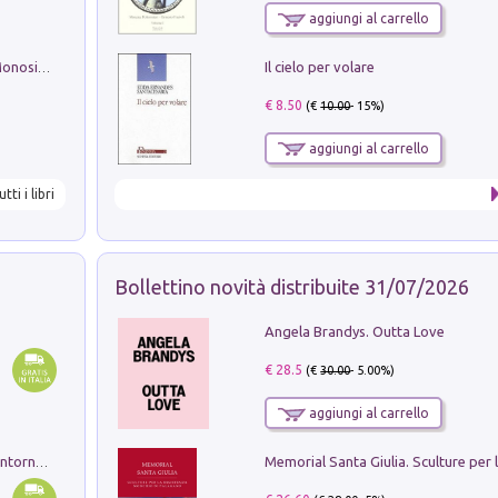
aggiungi al carrello
Il cielo per volare
La seduzione del gusto con Pipero & Monosilio
€ 8.50
(€
10.00
- 15%)
aggiungi al carrello
utti i libri
Bollettino novità distribuite 31/07/2026
Angela Brandys. Outta Love
€ 28.5
(€
30.00
- 5.00%)
aggiungi al carrello
Ruderi delle ville Romano Sabine nei dintorni di Poggio Mirteto. Illustrati dal dott.re prof.re cav.re Ercole Nardi regio ispettore degli scavi e monumenti. Anno 1885. Tavole e studio. Con 25 tavole fuori testo in cartella editoriale