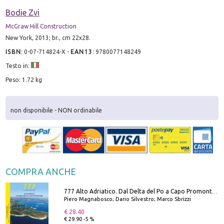
Bodie Zvi
McGraw Hill Construction
New York, 2013; br., cm 22x28.
ISBN
:
0-07-714824-X
-
EAN13
:
9780077148249
Testo in:
Peso: 1.72 kg
non disponibile - NON ordinabile
COMPRA ANCHE
777 Alto Adriatico. Dal Delta del Po a Capo Promontore. Con QR Code
Piero Magnabosco; Dario Silvestro; Marco Sbrizzi
€ 28.40
€ 29.90 -5 %