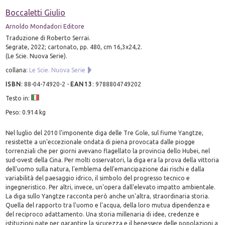
Boccaletti Giulio
Arnoldo Mondadori Editore
Traduzione di Roberto Serrai.
Segrate, 2022; cartonato, pp. 480, cm 16,3x24,2.
(Le Scie. Nuova Serie).
collana:
Le Scie. Nuova Serie
ISBN
:
88-04-74920-2
-
EAN13
:
9788804749202
Testo in:
Peso: 0.914 kg
Nel luglio del 2010 l'imponente diga delle Tre Gole, sul fiume Yangtze,
resistette a un'eccezionale ondata di piena provocata dalle piogge
torrenziali che per giorni avevano flagellato la provincia dello Hubei, nel
sud-ovest della Cina. Per molti osservatori, la diga era la prova della vittoria
dell'uomo sulla natura, l'emblema dell'emancipazione dai rischi e dalla
variabilità del paesaggio idrico, il simbolo del progresso tecnico e
ingegneristico. Per altri, invece, un'opera dall'elevato impatto ambientale.
La diga sullo Yangtze racconta però anche un'altra, straordinaria storia.
Quella del rapporto tra l'uomo e l'acqua, della loro mutua dipendenza e
del reciproco adattamento. Una storia millenaria di idee, credenze e
istituzioni nate per garantire la sicurezza e il benessere delle popolazioni a