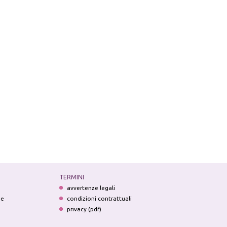
TERMINI
avvertenze legali
ne
condizioni contrattuali
privacy (pdf)