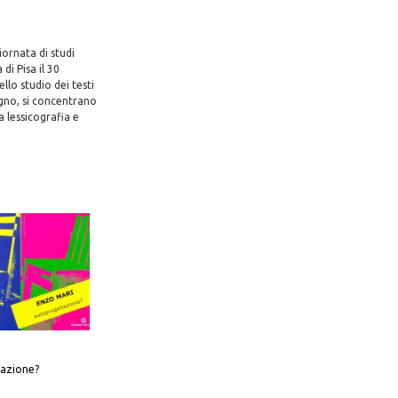
iornata di studi
di Pisa il 30
llo studio dei testi
vegno, si concentrano
a lessicografia e
azione?