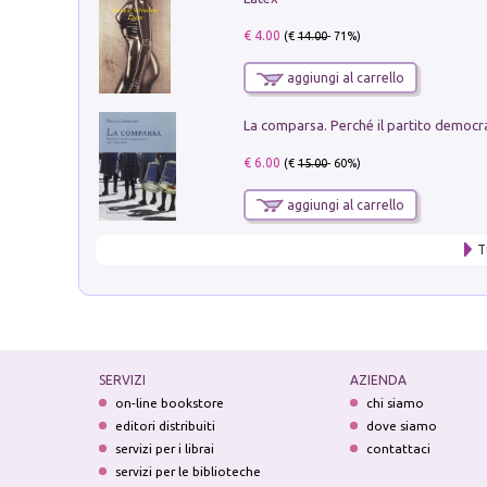
€ 4.00
(€
14.00
- 71%)
aggiungi al carrello
€ 6.00
(€
15.00
- 60%)
aggiungi al carrello
T
SERVIZI
AZIENDA
on-line bookstore
chi siamo
editori distribuiti
dove siamo
servizi per i librai
contattaci
servizi per le biblioteche