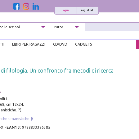
login
registrati
TTI
LIBRI PER RAGAZZI
CD/DVD
GADGETS
i filologia. Un confronto fra metodi di ricerca
s
lli L.
 168, cm 12x24.
nistiche. 7).
rche umanistiche
-X
-
EAN13
:
9788833396385