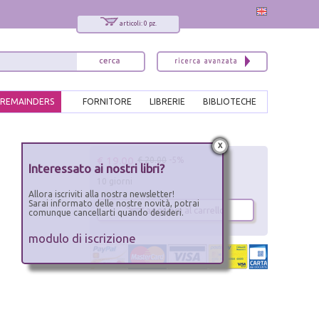
articoli: 0 pz.
REMAINDERS
FORNITORE
LIBRERIE
BIBLIOTECHE
x
€ 19.00
€ 20.00
-5%
Interessato ai nostri libri?
10 giorni
Allora iscriviti alla nostra newsletter!
Sarai informato delle nostre novità, potrai
aggiungi al carrello
comunque cancellarti quando desideri.
modulo di iscrizione