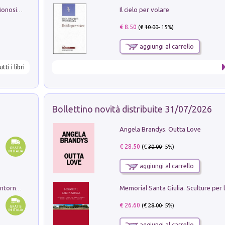
Il cielo per volare
La seduzione del gusto con Pipero & Monosilio
€ 8.50
(€
10.00
- 15%)
aggiungi al carrello
utti i libri
Bollettino novità distribuite 31/07/2026
Angela Brandys. Outta Love
€ 28.50
(€
30.00
- 5%)
aggiungi al carrello
Ruderi delle ville Romano Sabine nei dintorni di Poggio Mirteto. Illustrati dal dott.re prof.re cav.re Ercole Nardi regio ispettore degli scavi e monumenti. Anno 1885. Tavole e studio. Con 25 tavole fuori testo in cartella editoriale
€ 26.60
(€
28.00
- 5%)
aggiungi al carrello