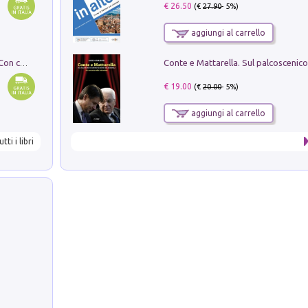
€ 26.50
(€
27.90
- 5%)
aggiungi al carrello
I monumenti funerari del Lazio antico. Con cartella con tavole
€ 19.00
(€
20.00
- 5%)
aggiungi al carrello
utti i libri