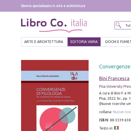
libreria specializzata in arte e architettura
ARTE E ARCHITETTURA
EDITORIA VARIA
GIOCHI E FUME
Convergenze d
Bini Francesca
Pisa University Pres
A cura di Bini F. e Mo
Pisa, 2022; br., pp.
(Nuove ricerche uma
collana:
Nuove rice
ISBN
:
88-3339-638
Testo in: