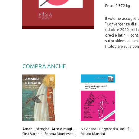
Peso: 0.372 kg
Il volume accoglie s
"Convergenze di filo
ottobre 2020, sul t
greci e latini. I co
sui problemi e i lim
filologia e sulla c
COMPRA ANCHE
Amabili streghe. Arte e magie di Leonora Carrington e Remedios Varo
Navigare Lungocosta. Vol. 5: Corsica e Sardegna
Pina Varriale; Serena Montesarchio
Mauro Mancini