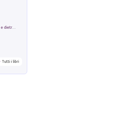
Conte e Mattarella. Sul palcoscenico e dietro le quinte del Quirinale. Un racconto sulle istituzioni
Tutti i libri