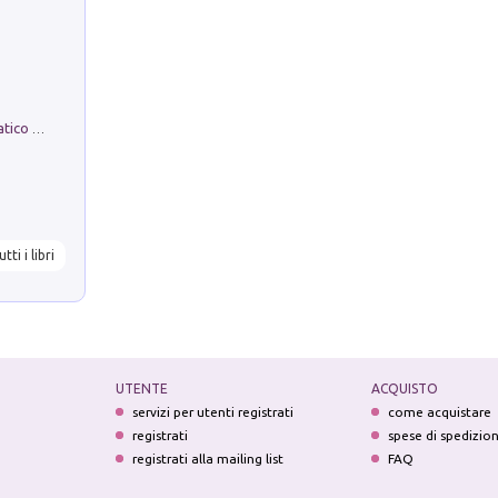
La comparsa. Perché il partito democratico non è mai nato
utti i libri
UTENTE
ACQUISTO
servizi per utenti registrati
come acquistare
registrati
spese di spedizio
registrati alla mailing list
FAQ