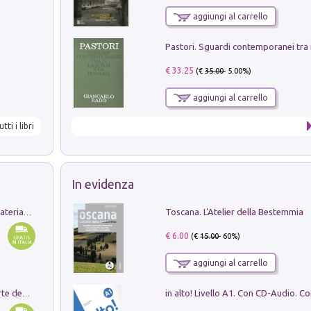
aggiungi al carrello
€ 33.25
(€
35.00
- 5.00%)
aggiungi al carrello
utti i libri
In evidenza
Toscana. L'Atelier della Bestemmia
L'orientalizzante a Capua. Contesti e materiali dagli scavi di Werner Johannowsky nella necropoli di Fornaci. Nuova ediz.
€ 6.00
(€
15.00
- 60%)
aggiungi al carrello
Ricerche dei dottorandi in storia dell'arte della Sapienza