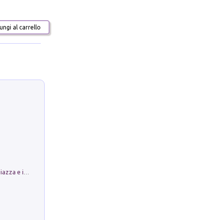
ngi al carrello
Luoghi Magici di Bologna. Vol. 1: la Piazza e i Suoi Simboli Segreti