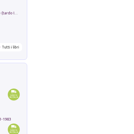
Sofiana. In Sicilia centro-meridionale (tardo III-metà IX secolo d.C.): dall'agro-town tardo-imperiale al villaggio medio-bizantino. Nuova ediz.
Tutti i libri
91-1983