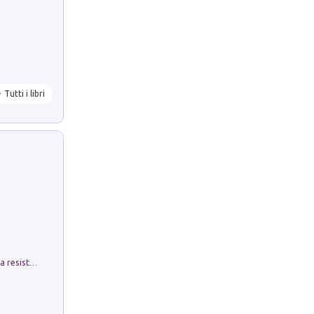
Tutti i libri
Memorial Santa Giulia. Sculture per la resistenza Monchio di Palagano