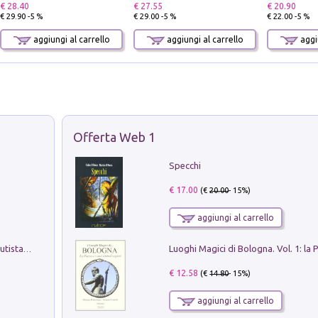
€ 28.40
€ 27.55
€ 20.90
€ 29.90 -5 %
€ 29.00 -5 %
€ 22.00 -5 %
aggiungi al carrello
aggiungi al carrello
aggiu
Offerta Web 1
Specchi
€ 17.00
(€
20.00
- 15%)
aggiungi al carrello
Pietro Bellotti Detto Canaletty. Un Vedutista Veneziano nella Francia dell'Ancien Régime
€ 12.58
(€
14.80
- 15%)
aggiungi al carrello