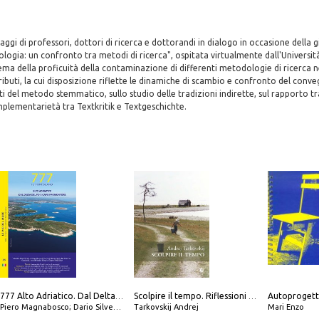
aggi di professori, dottori di ricerca e dottorandi in dialogo in occasione della g
logia: un confronto tra metodi di ricerca", ospitata virtualmente dall'Università 
ema della proficuità della contaminazione di differenti metodologie di ricerca ne
ntributi, la cui disposizione riflette le dinamiche di scambio e confronto del con
iti del metodo stemmatico, sullo studio delle tradizioni indirette, sul rapporto tr
omplementarietà tra Textkritik e Textgeschichte.
Autoprogett
777 Alto Adriatico. Dal Delta del Po a Capo Promontore. Con QR Code
Scolpire il tempo. Riflessioni sul cinema.
Piero Magnabosco; Dario Silvestro; Marco Sbrizzi
Tarkovskij Andrej
Mari Enzo