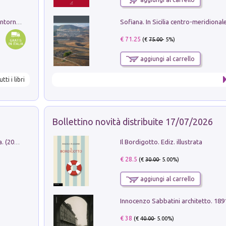
Ruderi delle ville Romano Sabine nei dintorni di Poggio Mirteto. Illustrati dal dott.re prof.re cav.re Ercole Nardi regio ispettore degli scavi e monumenti. Anno 1885
€ 71.25
(€
75.00
- 5%)
aggiungi al carrello
utti i libri
Bollettino novità distribuite 17/07/2026
Il Bordigotto. Ediz. illustrata
Dromos. Libro periodico di architettura. (2026). Vol. 15: Post-model
€ 28.5
(€
30.00
- 5.00%)
aggiungi al carrello
Innocenzo Sabbatini architetto. 18
€ 38
(€
40.00
- 5.00%)