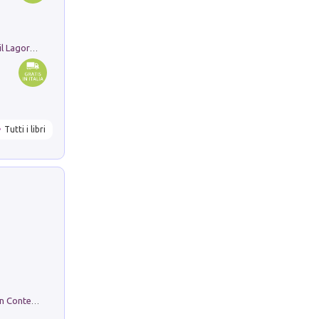
Pastori. Sguardi contemporanei tra il Lagorai e la pianura. Ediz. illustrata
Tutti i libri
in alto! Livello A1. Con CD-Audio. Con Contenuto digitale per accesso on line