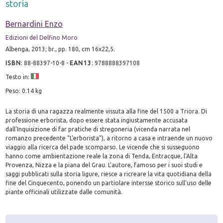
storia
Bernardini Enzo
Edizioni del Delfino Moro
Albenga, 2013; br., pp. 180, cm 16x22,5.
ISBN
:
88-88397-10-8
-
EAN13
:
9788888397108
Testo in:
Peso: 0.14 kg
La storia di una ragazza realmente vissuta alla fine del 1500 a Triora. Di
professione erborista, dopo essere stata ingiustamente accusata
dall'Inquisizione di far pratiche di stregoneria (vicenda narrata nel
romanzo precedente "L'erborista"), a ritorno a casa e intraende un nuovo
viaggio alla ricerca del pade scomparso. Le vicende che si susseguono
hanno come ambientazione reale la zona di Tenda, Entracque, l'Alta
Provenza, Nizza e la piana del Grau. L'autore, famoso per i suoi studi e
saggi pubblicati sulla storia ligure, riesce a ricreare la vita quotidiana della
fine del Cinquecento, ponendo un partiolare intersse storico sull'uso delle
piante officinali utilizzate dalle comunità.