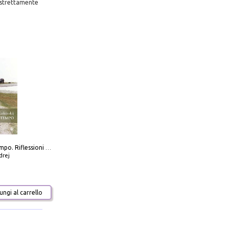
è strettamente
Scolpire il tempo. Riflessioni sul cinema.
drej
ngi al carrello