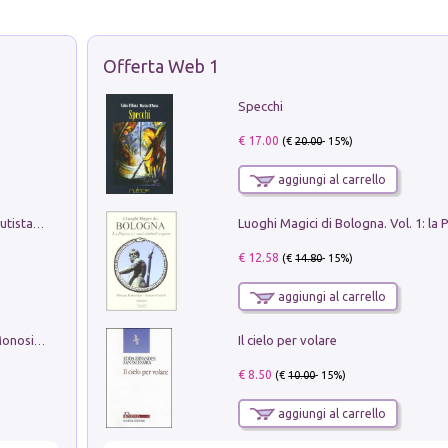
Offerta Web 1
Specchi
€ 17.00
(€
20.00
- 15%)
aggiungi al carrello
Pietro Bellotti Detto Canaletty. Un Vedutista Veneziano nella Francia dell'Ancien Régime
€ 12.58
(€
14.80
- 15%)
aggiungi al carrello
Il cielo per volare
La seduzione del gusto con Pipero & Monosilio
€ 8.50
(€
10.00
- 15%)
aggiungi al carrello