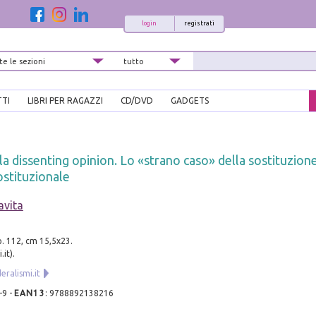
login
registrati
TTI
LIBRI PER RAGAZZI
CD/DVD
GADGETS
la dissenting opinion. Lo «strano caso» della sostituzion
ostituzionale
avita
p. 112, cm 15,5x23.
.it).
deralismi.it
-9
-
EAN13
:
9788892138216