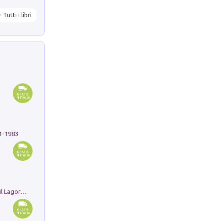
Tutti i libri
91-1983
Pastori. Sguardi contemporanei tra il Lagorai e la pianura. Ediz. illustrata