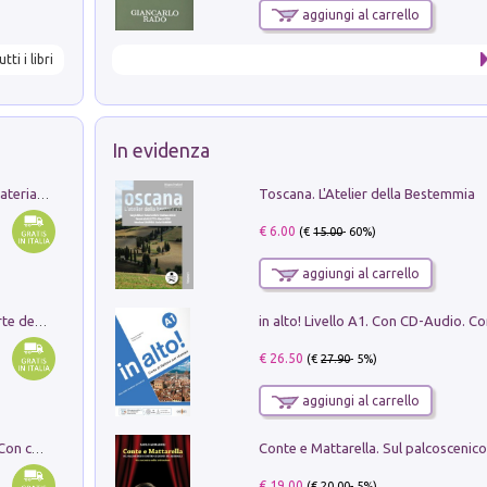
aggiungi al carrello
utti i libri
In evidenza
Toscana. L'Atelier della Bestemmia
L'orientalizzante a Capua. Contesti e materiali dagli scavi di Werner Johannowsky nella necropoli di Fornaci. Nuova ediz.
€ 6.00
(€
15.00
- 60%)
aggiungi al carrello
Ricerche dei dottorandi in storia dell'arte della Sapienza
€ 26.50
(€
27.90
- 5%)
aggiungi al carrello
I monumenti funerari del Lazio antico. Con cartella con tavole
€ 19.00
(€
20.00
- 5%)