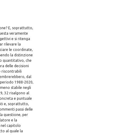
one? E, soprattutto,
 questa veramente
ettivi e si ritenga
r rilevare la
ciare le coordinate,
nendo la distinzione
o quantitativo, che
ra delle decisioni
 riscontrabili
 sembrerebbero, dal
el periodo 1988-2020,
omeno stabile negli
09, 32 risalgono al
concreta e puntuale
ti e, soprattutto,
 commenti passi delle
la questione, per
latore e la
 nel capitolo
tto al quale la