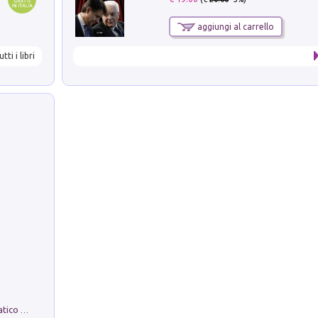
aggiungi al carrello
utti i libri
La comparsa. Perché il partito democratico non è mai nato