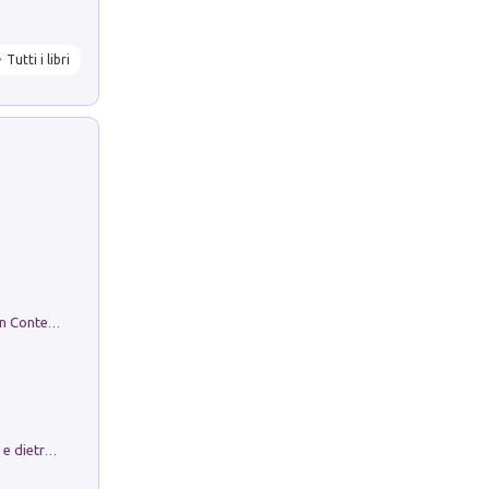
Tutti i libri
in alto! Livello A1. Con CD-Audio. Con Contenuto digitale per accesso on line
Conte e Mattarella. Sul palcoscenico e dietro le quinte del Quirinale. Un racconto sulle istituzioni