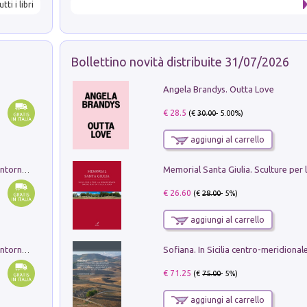
utti i libri
Bollettino novità distribuite 31/07/2026
Angela Brandys. Outta Love
€ 28.5
(€
30.00
- 5.00%)
aggiungi al carrello
Ruderi delle ville Romano Sabine nei dintorni di Poggio Mirteto. Illustrati dal dott.re prof.re cav.re Ercole Nardi regio ispettore degli scavi e monumenti. Anno 1885. Tavole e studio. Con 25 tavole fuori testo in cartella editoriale
€ 26.60
(€
28.00
- 5%)
aggiungi al carrello
Ruderi delle ville Romano Sabine nei dintorni di Poggio Mirteto. Illustrati dal dott.re prof.re cav.re Ercole Nardi regio ispettore degli scavi e monumenti. Anno 1885
€ 71.25
(€
75.00
- 5%)
aggiungi al carrello