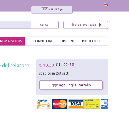
articoli: 0 pz.
REMAINDERS
FORNITORE
LIBRERIE
BIBLIOTECHE
x
€ 13.30
e del relatore
€ 14.00
-5%
Interessato ai nostri libri?
spedito in 2/3 sett.
Allora iscriviti alla nostra newsletter!
Sarai informato delle nostre novità, potrai
aggiungi al carrello
comunque cancellarti quando desideri.
modulo di iscrizione