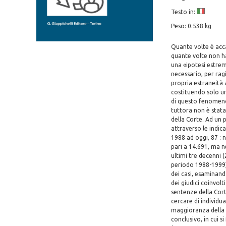
Testo in:
Peso: 0.538 kg
Quante volte è acca
quante volte non ha
una «ipotesi estrem
necessario, per ragi
propria estraneità 
costituendo solo un
di questo fenomeno,
tuttora non è stata 
della Corte. Ad un p
attraverso le indic
1988 ad oggi, 87 : 
pari a 14.691, ma n
ultimi tre decenni (2
periodo 1988-1999)
dei casi, esaminand
dei giudici coinvolt
sentenze della Cort
cercare di individua
maggioranza della C
conclusivo, in cui s