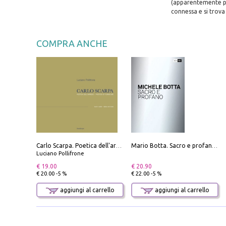
(apparentemente pic
connessa e si trova
COMPRA ANCHE
Carlo Scarpa. Poetica dell'arredo. Tavoli e sedie-Poetics of furniture. Tables and chairs. Ediz. bilingue
Mario Botta. Sacro e profano-Sacred and profane
Luciano Pollifrone
€ 19.00
€ 20.90
€ 20.00 -5 %
€ 22.00 -5 %
aggiungi al carrello
aggiungi al carrello