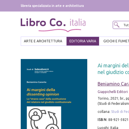
libreria specializzata in arte e architettura
ARTE E ARCHITETTURA
EDITORIA VARIA
GIOCHI E FUME
Ai margini del
nel giudizio c
Beniamino Car
Giappichelli Editori
Torino, 2021; br., p
(Studi di Federalismi
collana:
Studi di Fe
ISBN
:
88-921-3821
Luoghi: Italia