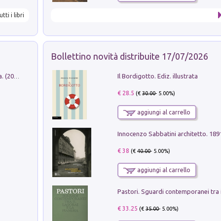
utti i libri
Bollettino novità distribuite 17/07/2026
Il Bordigotto. Ediz. illustrata
Dromos. Libro periodico di architettura. (2026). Vol. 15: Post-model
€ 28.5
(€
30.00
- 5.00%)
aggiungi al carrello
Innocenzo Sabbatini architetto. 18
€ 38
(€
40.00
- 5.00%)
aggiungi al carrello
€ 33.25
(€
35.00
- 5.00%)