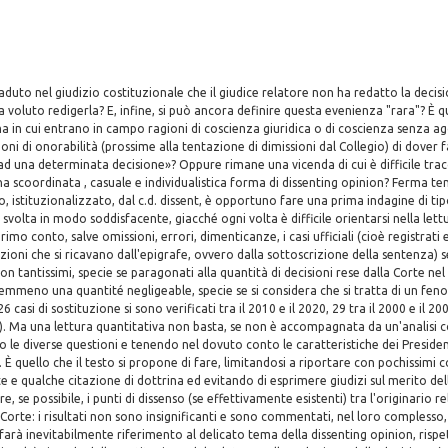
duto nel giudizio costituzionale che il giudice relatore non ha redatto la decisi
 voluto redigerla? E, infine, si può ancora definire questa evenienza "rara"? È
a in cui entrano in campo ragioni di coscienza giuridica o di coscienza senza agg
oni di onorabilità (prossime alla tentazione di dimissioni dal Collegio) di dover fa
ad una determinata decisione»? Oppure rimane una vicenda di cui è difficile trac
a scoordinata , casuale e individualistica forma di dissenting opinion? Ferma te
 istituzionalizzato, dal c.d. dissent, è opportuno fare una prima indagine di tip
svolta in modo soddisfacente, giacché ogni volta è difficile orientarsi nella lettu
rimo conto, salve omissioni, errori, dimenticanze, i casi ufficiali (cioè registrati e
azioni che si ricavano dall'epigrafe, ovvero dalla sottoscrizione della sentenza)
non tantissimi, specie se paragonati alla quantità di decisioni rese dalla Corte n
emmeno una quantité negligeable, specie se si considera che si tratta di un fen
6 casi di sostituzione si sono verificati tra il 2010 e il 2020, 29 tra il 2000 e il 20
. Ma una lettura quantitativa non basta, se non è accompagnata da un'analisi 
o le diverse questioni e tenendo nel dovuto conto le caratteristiche dei Presiden
i. È quello che il testo si propone di fare, limitandosi a riportare con pochissimi
e e qualche citazione di dottrina ed evitando di esprimere giudizi sul merito del
re, se possibile, i punti di dissenso (se effettivamente esistenti) tra l'originario re
orte: i risultati non sono insignificanti e sono commentati, nel loro complesso,
i farà inevitabilmente riferimento al delicato tema della dissenting opinion, rispe