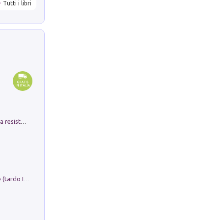
Tutti i libri
Memorial Santa Giulia. Sculture per la resistenza Monchio di Palagano
Sofiana. In Sicilia centro-meridionale (tardo III-metà IX secolo d.C.): dall'agro-town tardo-imperiale al villaggio medio-bizantino. Nuova ediz.