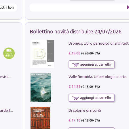
utti i libri
Bollettino novità distribuite 24/07/2026
€ 19.00
(€
20.00
- 5%)
aggiungi al carrello
Valle Bormida. Un'antologia d'arte
Memorial Santa Giulia. Sculture per la resistenza Monchio di Palagano
€ 14.25
(€
15.00
- 5%)
aggiungi al carrello
Di colori e di ricordi
Sofiana. In Sicilia centro-meridionale (tardo III-metà IX secolo d.C.): dall'agro-town tardo-imperiale al villaggio medio-bizantino. Nuova ediz.
€ 17.10
(€
18.00
- 5%)