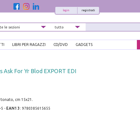
login
registrati
TTI
LIBRI PER RAGAZZI
CD/DVD
GADGETS
s Ask For Yr Blod EXPORT EDI
rtonato, cm 15x21.
-5
-
EAN13
:
9780385615655