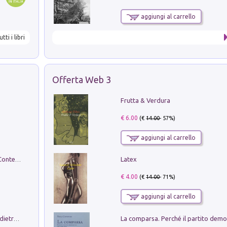
aggiungi al carrello
utti i libri
Offerta Web 3
Frutta & Verdura
€ 6.00
(€
14.00
- 57%)
aggiungi al carrello
Latex
in alto! Livello A1. Con CD-Audio. Con Contenuto digitale per accesso on line
€ 4.00
(€
14.00
- 71%)
aggiungi al carrello
Conte e Mattarella. Sul palcoscenico e dietro le quinte del Quirinale. Un racconto sulle istituzioni