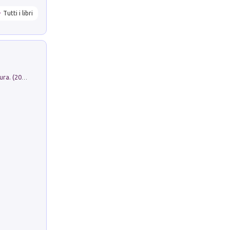
Tutti i libri
Dromos. Libro periodico di architettura. (2026). Vol. 15: Post-model