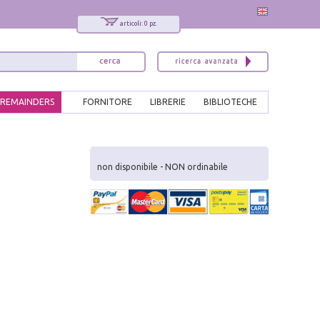
articoli: 0 pz.
REMAINDERS
FORNITORE
LIBRERIE
BIBLIOTECHE
x
Interessato ai nostri libri?
non disponibile - NON ordinabile
Allora iscriviti alla nostra newsletter!
Sarai informato delle nostre novità, potrai
comunque cancellarti quando desideri.
modulo di iscrizione