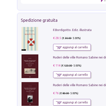
T
Spedizione gratuita
Il Bordigotto. Ediz. illustrata
€ 28.5
(€
30.00
- 5.00%)
aggiungi al carrello
€ 114
(€
120.00
- 5.00%)
aggiungi al carrello
€ 76
(€
80.00
- 5.00%)
aggiungi al carrello