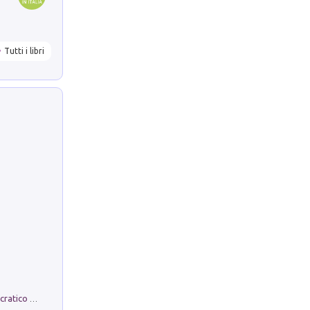
Tutti i libri
La comparsa. Perché il partito democratico non è mai nato