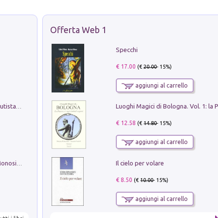
Offerta Web 1
Specchi
€ 17.00
(€
20.00
- 15%)
aggiungi al carrello
Pietro Bellotti Detto Canaletty. Un Vedutista Veneziano nella Francia dell'Ancien Régime
€ 12.58
(€
14.80
- 15%)
aggiungi al carrello
Il cielo per volare
La seduzione del gusto con Pipero & Monosilio
€ 8.50
(€
10.00
- 15%)
aggiungi al carrello