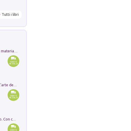
Tutti i libri
L'orientalizzante a Capua. Contesti e materiali dagli scavi di Werner Johannowsky nella necropoli di Fornaci. Nuova ediz.
Ricerche dei dottorandi in storia dell'arte della Sapienza
I monumenti funerari del Lazio antico. Con cartella con tavole