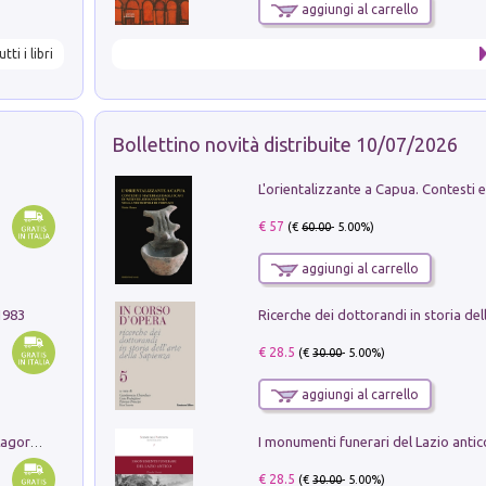
aggiungi al carrello
utti i libri
Bollettino novità distribuite 10/07/2026
€ 57
(€
60.00
- 5.00%)
aggiungi al carrello
1983
€ 28.5
(€
30.00
- 5.00%)
aggiungi al carrello
Pastori. Sguardi contemporanei tra il Lagorai e la pianura. Ediz. illustrata
€ 28.5
(€
30.00
- 5.00%)