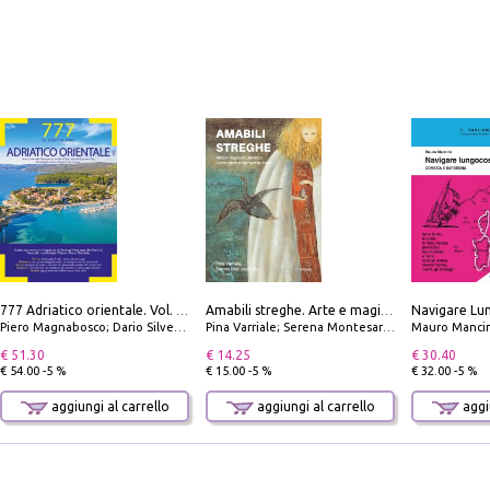
777 Adriatico orientale. Vol. 1: Istria, Costa della Dalmazia da Smrika a Zara, Isole del Quarnaro, Pag, Arcipelaghi di Zara, Sibenico e Incoronate
Amabili streghe. Arte e magie di Leonora Carrington e Remedios Varo
Piero Magnabosco; Dario Silvestro; Marco Sbrizzi
Pina Varriale; Serena Montesarchio
Mauro Mancin
€ 51.30
€ 14.25
€ 30.40
€ 54.00 -5 %
€ 15.00 -5 %
€ 32.00 -5 %
aggiungi al carrello
aggiungi al carrello
aggiu