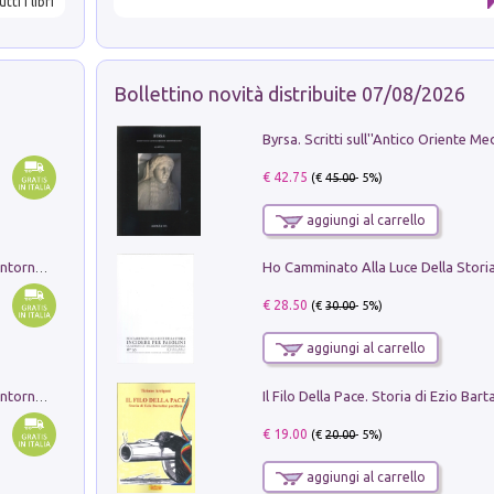
utti i libri
Bollettino novità distribuite 07/08/2026
€ 42.75
(€
45.00
- 5%)
aggiungi al carrello
Ruderi delle ville Romano Sabine nei dintorni di Poggio Mirteto. Illustrati dal dott.re prof.re cav.re Ercole Nardi regio ispettore degli scavi e monumenti. Anno 1885. Tavole e studio. Con 25 tavole fuori testo in cartella editoriale
€ 28.50
(€
30.00
- 5%)
aggiungi al carrello
Ruderi delle ville Romano Sabine nei dintorni di Poggio Mirteto. Illustrati dal dott.re prof.re cav.re Ercole Nardi regio ispettore degli scavi e monumenti. Anno 1885
€ 19.00
(€
20.00
- 5%)
aggiungi al carrello