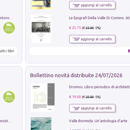
aggiungi al carrello
Ruderi delle ville Romano Sabine nei dintorni di Poggio Mirteto. Illustrati dal dott.re prof.re cav.re Ercole Nardi regio ispettore degli scavi e monumenti. Anno 1885
€ 23.75
(€
25.00
- 5%)
aggiungi al carrello
utti i libri
Bollettino novità distribuite 24/07/2026
€ 19.00
(€
20.00
- 5%)
aggiungi al carrello
Valle Bormida. Un'antologia d'arte
Memorial Santa Giulia. Sculture per la resistenza Monchio di Palagano