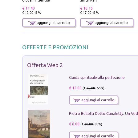
Giovanni Gentile
Smith Keri
€ 11.40
€ 16.15
€ 12.00 -5 %
€ 17.00 -5 %
aggiungi al carrello
aggiungi al carrello
OFFERTE E PROMOZIONI
Offerta Web 2
Guida spirituale alla perfezione
€ 12.00
(€
35.00
- 66%)
aggiungi al carrello
€ 6.00
(€
30.00
- 80%)
aggiungi al carrello