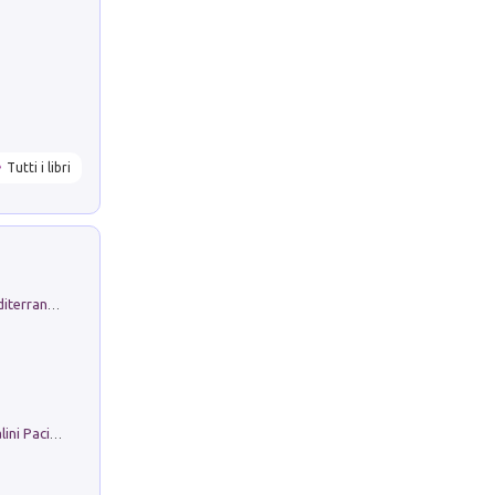
Tutti i libri
Byrsa. Scritti sull''Antico Oriente Mediterraneo. 45-46/2024
Il Filo Della Pace. Storia di Ezio Bartalini Pacifista