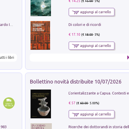
€ 14.25
(€
15.00
- 5%)
aggiungi al carrello
Di colori e di ricordi
Sofiana. In Sicilia centro-meridionale (tardo III-metà IX secolo d.C.): dall'agro-town tardo-imperiale al villaggio medio-bizantino. Nuova ediz.
€ 17.10
(€
18.00
- 5%)
aggiungi al carrello
utti i libri
Bollettino novità distribuite 10/07/2026
€ 57
(€
60.00
- 5.00%)
aggiungi al carrello
1983