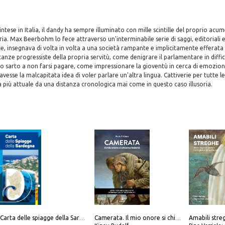
aintese in Italia, il dandy ha sempre illuminato con mille scintille del proprio acum
a. Max Beerbohm lo fece attraverso un'interminabile serie di saggi, editoriali 
nte, insegnava di volta in volta a una società rampante e implicitamente efferat
anze progressiste della propria servitù, come denigrare il parlamentare in diffi
io sarto a non farsi pagare, come impressionare la gioventù in cerca di emozion
vesse la malcapitata idea di voler parlare un'altra lingua. Cattiverie per tutte le
più attuale da una distanza cronologica mai come in questo caso illusoria.
Carta delle spiagge della Sardegna. Con custodia
Camerata. Il mio onore si chiama fedeltà