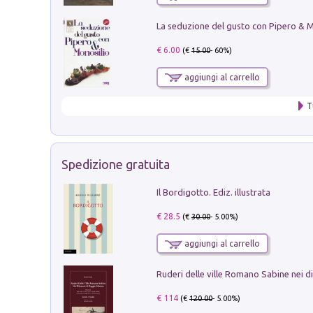
€ 6.00
(€
15.00
- 60%)
aggiungi al carrello
T
Spedizione gratuita
Il Bordigotto. Ediz. illustrata
€ 28.5
(€
30.00
- 5.00%)
aggiungi al carrello
€ 114
(€
120.00
- 5.00%)