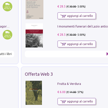
€ 28.5
(€
30.00
- 5.00%)
aggiungi al carrello
Pastori. Sguardi contemporanei tra il Lagorai e la pianura. Ediz. illustrata
€ 28.5
(€
30.00
- 5.00%)
aggiungi al carrello
utti i libri
Offerta Web 3
Frutta & Verdura
€ 6.00
(€
14.00
- 57%)
aggiungi al carrello