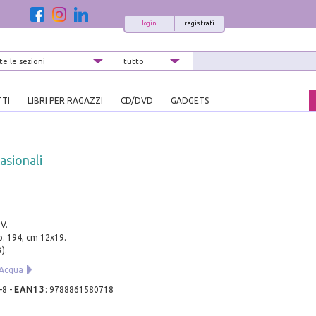
login
registrati
TTI
LIBRI PER RAGAZZI
CD/DVD
GADGETS
asionali
 V.
pp. 194, cm 12x19.
).
'Acqua
-8
-
EAN13
:
9788861580718