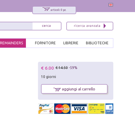
articoli: 0 pz.
REMAINDERS
FORNITORE
LIBRERIE
BIBLIOTECHE
x
€ 6.00
€ 14.50
-59%
Interessato ai nostri libri?
10 giorni
Allora iscriviti alla nostra newsletter!
Sarai informato delle nostre novità, potrai
aggiungi al carrello
comunque cancellarti quando desideri.
modulo di iscrizione