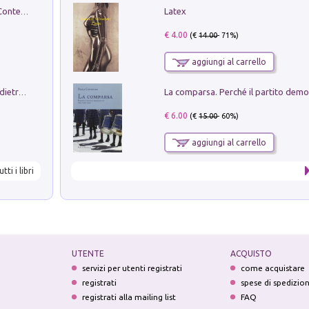
Latex
in alto! Livello A1. Con CD-Audio. Con Contenuto digitale per accesso on line
€ 4.00
(€
14.00
- 71%)
aggiungi al carrello
Conte e Mattarella. Sul palcoscenico e dietro le quinte del Quirinale. Un racconto sulle istituzioni
€ 6.00
(€
15.00
- 60%)
aggiungi al carrello
utti i libri
UTENTE
ACQUISTO
servizi per utenti registrati
come acquistare
registrati
spese di spedizio
registrati alla mailing list
FAQ