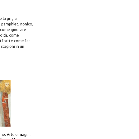
e la grigia
e pamphlet. Ironico,
a come ignorare
coltà, come
i forti e come far
 stagioni in un
Amabili streghe. Arte e magie di Leonora Carrington e Remedios Varo