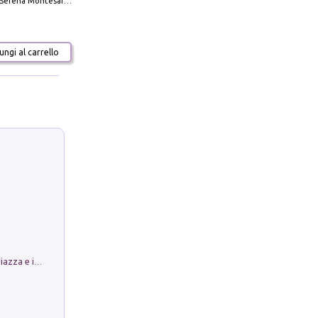
Serena Montesarchio
ngi al carrello
Luoghi Magici di Bologna. Vol. 1: la Piazza e i Suoi Simboli Segreti