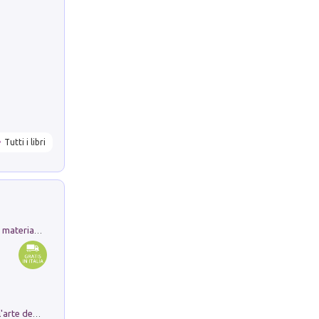
Tutti i libri
L'orientalizzante a Capua. Contesti e materiali dagli scavi di Werner Johannowsky nella necropoli di Fornaci. Nuova ediz.
Ricerche dei dottorandi in storia dell'arte della Sapienza