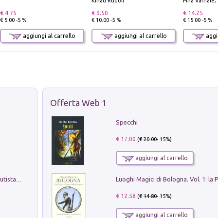
Kinau Rudolf
Pina Varriale; 
€ 4.75
€ 9.50
€ 14.25
€ 5.00 -5 %
€ 10.00 -5 %
€ 15.00 -5 %
aggiungi al carrello
aggiungi al carrello
aggiu
Offerta Web 1
Specchi
€ 17.00
(€
20.00
- 15%)
aggiungi al carrello
Pietro Bellotti Detto Canaletty. Un Vedutista Veneziano nella Francia dell'Ancien Régime
€ 12.58
(€
14.80
- 15%)
aggiungi al carrello