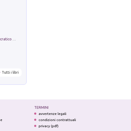
La comparsa. Perché il partito democratico non è mai nato
Tutti i libri
TERMINI
avvertenze legali
ne
condizioni contrattuali
privacy (pdf)