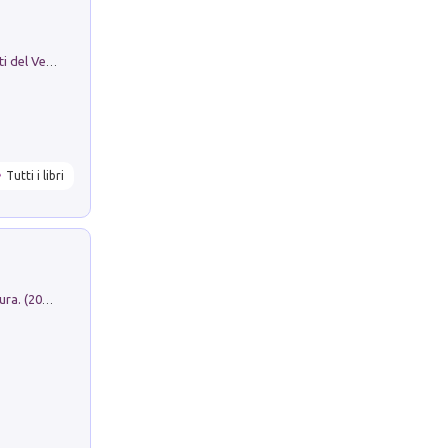
Le Epigrafi Della Valle Di Comino. Atti del Ventesimo Convegno Epigrafico Cominese
Tutti i libri
Dromos. Libro periodico di architettura. (2026). Vol. 15: Post-model