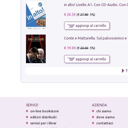
€ 26.50
(€
27.90
- 5%)
aggiungi al carrello
€ 19.00
(€
20.00
- 5%)
aggiungi al carrello
T
SERVIZI
AZIENDA
on-line bookstore
chi siamo
editori distribuiti
dove siamo
servizi per i librai
contattaci