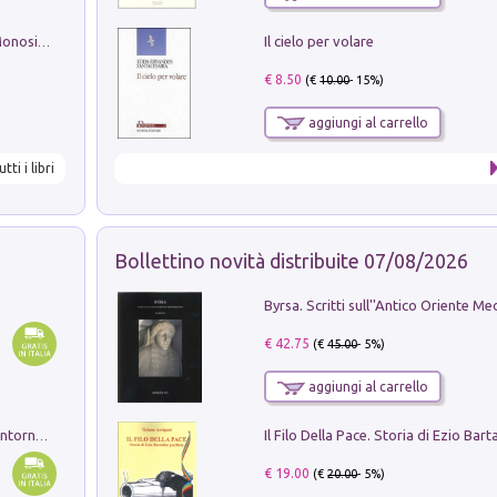
Il cielo per volare
La seduzione del gusto con Pipero & Monosilio
€ 8.50
(€
10.00
- 15%)
aggiungi al carrello
utti i libri
Bollettino novità distribuite 07/08/2026
€ 42.75
(€
45.00
- 5%)
aggiungi al carrello
Ruderi delle ville Romano Sabine nei dintorni di Poggio Mirteto. Illustrati dal dott.re prof.re cav.re Ercole Nardi regio ispettore degli scavi e monumenti. Anno 1885. Tavole e studio. Con 25 tavole fuori testo in cartella editoriale
€ 19.00
(€
20.00
- 5%)