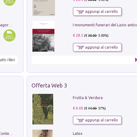
aggiungi al carrello
Pastori. Sguardi contemporanei tra il Lagorai e la pianura. Ediz. illustrata
€ 28.5
(€
30.00
- 5.00%)
aggiungi al carrello
utti i libri
Offerta Web 3
Frutta & Verdura
€ 6.00
(€
14.00
- 57%)
aggiungi al carrello
Latex
in alto! Livello A1. Con CD-Audio. Con Contenuto digitale per accesso on line