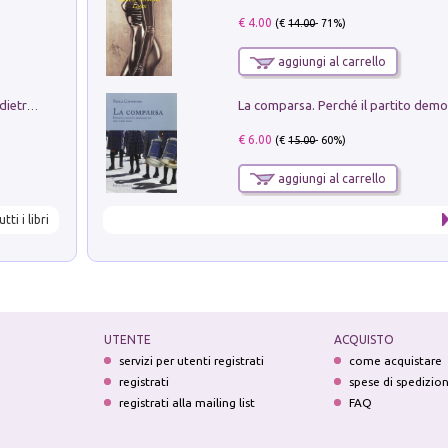
€ 4.00
(€
14.00
- 71%)
aggiungi al carrello
Conte e Mattarella. Sul palcoscenico e dietro le quinte del Quirinale. Un racconto sulle istituzioni
€ 6.00
(€
15.00
- 60%)
aggiungi al carrello
utti i libri
UTENTE
ACQUISTO
servizi per utenti registrati
come acquistare
registrati
spese di spedizio
registrati alla mailing list
FAQ