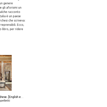
 un genere
e gli aforismi un
ualche racconto
Italia è un paese
rchesi che scriveva:
reprensibili. Ecco,
 libro, per ridere
Galleria Borghese. [English edition]
pelletti