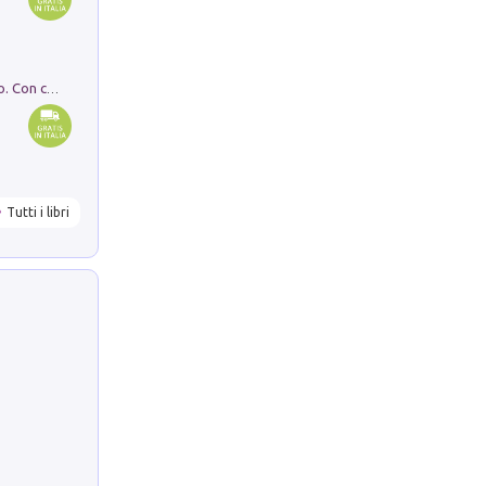
I monumenti funerari del Lazio antico. Con cartella con tavole
Tutti i libri