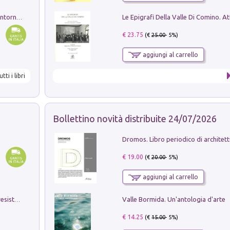
Ruderi delle ville Romano Sabine nei dintorni di Poggio Mirteto. Illustrati dal dott.re prof.re cav.re Ercole Nardi regio ispettore degli scavi e monumenti. Anno 1885
€ 23.75
(€
25.00
- 5%)
aggiungi al carrello
utti i libri
Bollettino novità distribuite 24/07/2026
€ 19.00
(€
20.00
- 5%)
aggiungi al carrello
Valle Bormida. Un'antologia d'arte
Memorial Santa Giulia. Sculture per la resistenza Monchio di Palagano
€ 14.25
(€
15.00
- 5%)