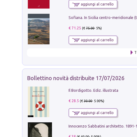
aggiungi al carrello
€ 71.25
(€
75.00
- 5%)
aggiungi al carrello
T
Bollettino novità distribuite 17/07/2026
Il Bordigotto. Ediz. illustrata
€ 28.5
(€
30.00
- 5.00%)
aggiungi al carrello
Innocenzo Sabbatini architetto. 1891-
€ 38
(€
40.00
- 5.00%)