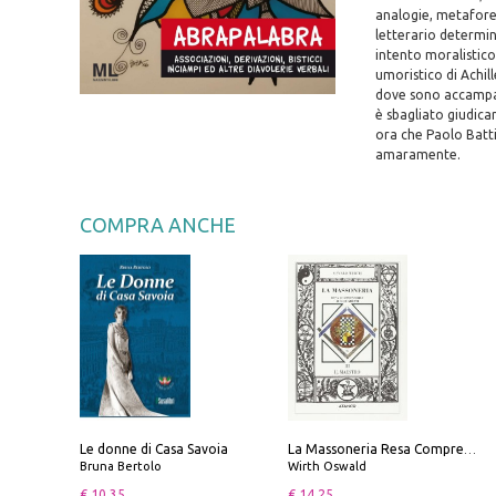
analogie, metafore,
letterario determina
intento moralistico
umoristico di Achill
dove sono accampati
è sbagliato giudica
ora che Paolo Batti
amaramente.
COMPRA ANCHE
Le donne di Casa Savoia
La Massoneria Resa Comprensibile ai Suoi Adepti. Vol. 3: il Maestro.
Bruna Bertolo
Wirth Oswald
€ 10.35
€ 14.25