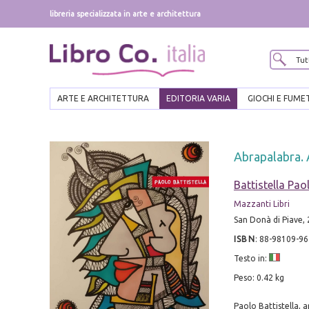
libreria specializzata in arte e architettura
ARTE E ARCHITETTURA
EDITORIA VARIA
GIOCHI E FUME
Abrapalabra. A
Battistella Pao
Mazzanti Libri
San Donà di Piave, 20
ISBN
:
88-98109-96
Testo in:
Peso: 0.42 kg
Paolo Battistella, a