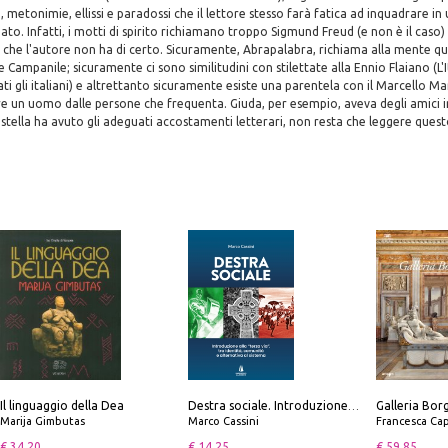
 metonimie, ellissi e paradossi che il lettore stesso farà fatica ad inquadrare in
to. Infatti, i motti di spirito richiamano troppo Sigmund Freud (e non è il caso) 
 che l'autore non ha di certo. Sicuramente, Abrapalabra, richiama alla mente q
e Campanile; sicuramente ci sono similitudini con stilettate alla Ennio Flaiano (L'
 gli italiani) e altrettanto sicuramente esiste una parentela con il Marcello Ma
re un uomo dalle persone che frequenta. Giuda, per esempio, aveva degli amici ir
stella ha avuto gli adeguati accostamenti letterari, non resta che leggere questo
Il linguaggio della Dea
Destra sociale. Introduzione alla «terza via», tra identità, comunità e alternativa al sistema
Marija Gimbutas
Marco Cassini
Francesca Cap
€ 34.20
€ 14.25
€ 59.85