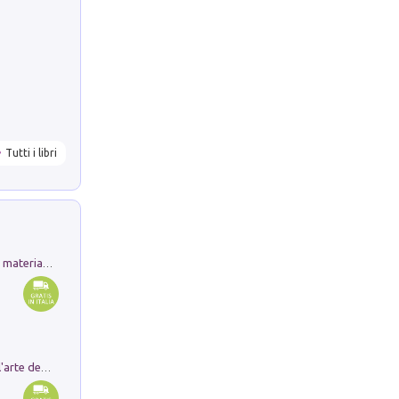
Tutti i libri
L'orientalizzante a Capua. Contesti e materiali dagli scavi di Werner Johannowsky nella necropoli di Fornaci. Nuova ediz.
Ricerche dei dottorandi in storia dell'arte della Sapienza