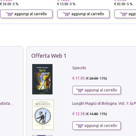
€ 36.00 -5 %
€ 15.00 -5 %
€ 63.00 -5 %
aggiungi al carrello
aggiungi al carrello
aggiu
Offerta Web 1
Specchi
€ 17.00
(€
20.00
- 15%)
aggiungi al carrello
Pietro Bellotti Detto Canaletty. Un Vedutista Veneziano nella Francia dell'Ancien Régime
€ 12.58
(€
14.80
- 15%)
aggiungi al carrello