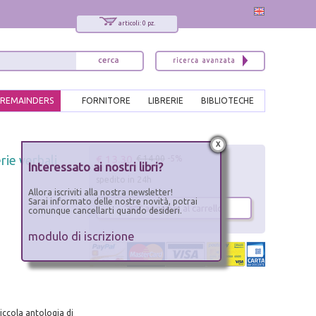
articoli: 0 pz.
REMAINDERS
FORNITORE
LIBRERIE
BIBLIOTECHE
x
€ 13.30
rie verbali
€ 14.00
-5%
Interessato ai nostri libri?
spedito in 24h
Allora iscriviti alla nostra newsletter!
Sarai informato delle nostre novità, potrai
aggiungi al carrello
comunque cancellarti quando desideri.
modulo di iscrizione
piccola antologia di