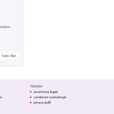
La comparsa. Perché il partito democratico non è mai nato
Tutti i libri
TERMINI
avvertenze legali
ne
condizioni contrattuali
privacy (pdf)