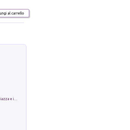
ngi al carrello
Luoghi Magici di Bologna. Vol. 1: la Piazza e i Suoi Simboli Segreti