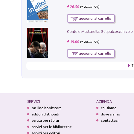
€ 26.50
(€
27.90
- 5%)
aggiungi al carrello
€ 19.00
(€
20.00
- 5%)
aggiungi al carrello
T
SERVIZI
AZIENDA
on-line bookstore
chi siamo
editori distribuiti
dove siamo
servizi per i librai
contattaci
servizi per le biblioteche
servizi per editori