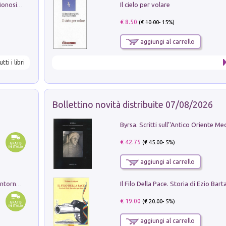
Il cielo per volare
La seduzione del gusto con Pipero & Monosilio
€ 8.50
(€
10.00
- 15%)
aggiungi al carrello
utti i libri
Bollettino novità distribuite 07/08/2026
€ 42.75
(€
45.00
- 5%)
aggiungi al carrello
Ruderi delle ville Romano Sabine nei dintorni di Poggio Mirteto. Illustrati dal dott.re prof.re cav.re Ercole Nardi regio ispettore degli scavi e monumenti. Anno 1885. Tavole e studio. Con 25 tavole fuori testo in cartella editoriale
€ 19.00
(€
20.00
- 5%)
aggiungi al carrello