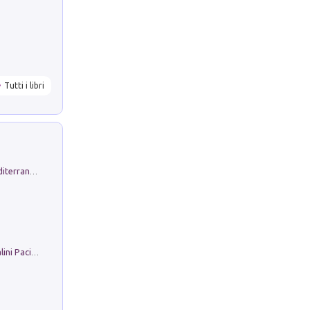
Tutti i libri
Byrsa. Scritti sull''Antico Oriente Mediterraneo. 45-46/2024
Il Filo Della Pace. Storia di Ezio Bartalini Pacifista