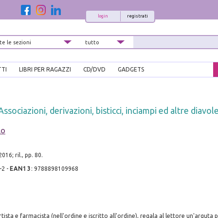
login
registrati
TTI
LIBRI PER RAGAZZI
CD/DVD
GADGETS
ssociazioni, derivazioni, bisticci, inciampi ed altre diavole
lo
16; ril., pp. 80.
-2
-
EAN13
:
9788898109968
rtista e farmacista (nell'ordine e iscritto all'ordine), regala al lettore un'arguta 