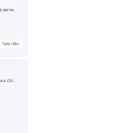
Le Epigrafi Della Valle Di Comino. Atti del Ventesimo Convegno Epigrafico Cominese
Tutti i libri
Dromos. Libro periodico di architettura. (2026). Vol. 15: Post-model