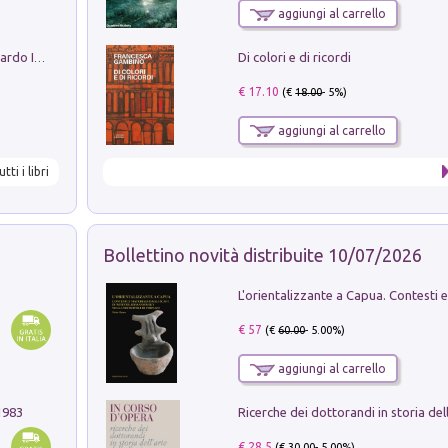
aggiungi al carrello
Di colori e di ricordi
Sofiana. In Sicilia centro-meridionale (tardo III-metà IX secolo d.C.): dall'agro-town tardo-imperiale al villaggio medio-bizantino. Nuova ediz.
€ 17.10
(€
18.00
- 5%)
aggiungi al carrello
utti i libri
Bollettino novità distribuite 10/07/2026
€ 57
(€
60.00
- 5.00%)
aggiungi al carrello
1983
€ 28.5
(€
30.00
- 5.00%)