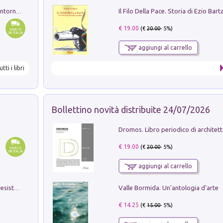
Ruderi delle ville Romano Sabine nei dintorni di Poggio Mirteto. Illustrati dal dott.re prof.re cav.re Ercole Nardi regio ispettore degli scavi e monumenti. Anno 1885
€ 19.00
(€
20.00
- 5%)
aggiungi al carrello
utti i libri
Bollettino novità distribuite 24/07/2026
€ 19.00
(€
20.00
- 5%)
aggiungi al carrello
Valle Bormida. Un'antologia d'arte
Memorial Santa Giulia. Sculture per la resistenza Monchio di Palagano
€ 14.25
(€
15.00
- 5%)