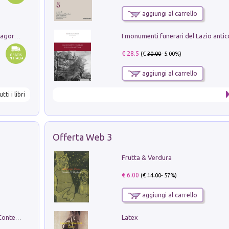
aggiungi al carrello
Pastori. Sguardi contemporanei tra il Lagorai e la pianura. Ediz. illustrata
€ 28.5
(€
30.00
- 5.00%)
aggiungi al carrello
utti i libri
Offerta Web 3
Frutta & Verdura
€ 6.00
(€
14.00
- 57%)
aggiungi al carrello
Latex
in alto! Livello A1. Con CD-Audio. Con Contenuto digitale per accesso on line