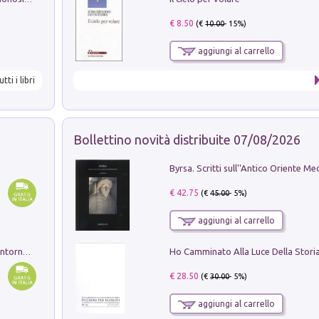
€ 8.50
(€
10.00
- 15%)
aggiungi al carrello
utti i libri
Bollettino novità distribuite 07/08/2026
€ 42.75
(€
45.00
- 5%)
aggiungi al carrello
Ruderi delle ville Romano Sabine nei dintorni di Poggio Mirteto. Illustrati dal dott.re prof.re cav.re Ercole Nardi regio ispettore degli scavi e monumenti. Anno 1885. Tavole e studio. Con 25 tavole fuori testo in cartella editoriale
€ 28.50
(€
30.00
- 5%)
aggiungi al carrello