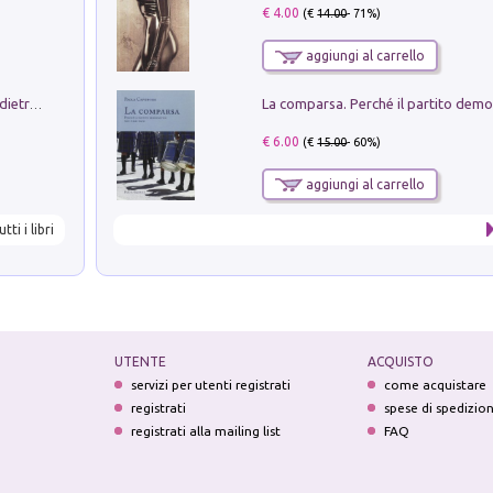
€ 4.00
(€
14.00
- 71%)
aggiungi al carrello
Conte e Mattarella. Sul palcoscenico e dietro le quinte del Quirinale. Un racconto sulle istituzioni
€ 6.00
(€
15.00
- 60%)
aggiungi al carrello
utti i libri
UTENTE
ACQUISTO
servizi per utenti registrati
come acquistare
registrati
spese di spedizio
registrati alla mailing list
FAQ