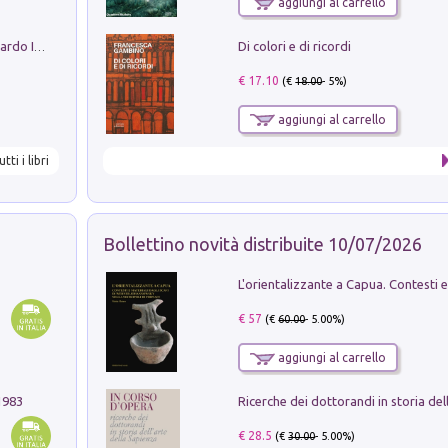
aggiungi al carrello
Di colori e di ricordi
Sofiana. In Sicilia centro-meridionale (tardo III-metà IX secolo d.C.): dall'agro-town tardo-imperiale al villaggio medio-bizantino. Nuova ediz.
€ 17.10
(€
18.00
- 5%)
aggiungi al carrello
utti i libri
Bollettino novità distribuite 10/07/2026
€ 57
(€
60.00
- 5.00%)
aggiungi al carrello
1983
€ 28.5
(€
30.00
- 5.00%)