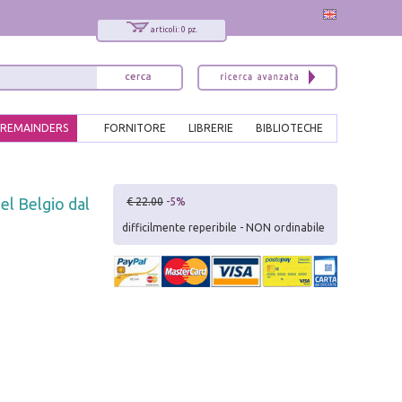
articoli: 0 pz.
REMAINDERS
FORNITORE
LIBRERIE
BIBLIOTECHE
x
del Belgio dal
€ 22.00
-5%
Interessato ai nostri libri?
difficilmente reperibile - NON ordinabile
Allora iscriviti alla nostra newsletter!
Sarai informato delle nostre novità, potrai
comunque cancellarti quando desideri.
modulo di iscrizione