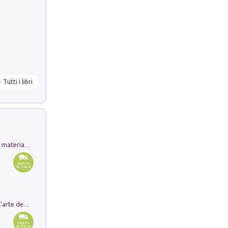
Tutti i libri
L'orientalizzante a Capua. Contesti e materiali dagli scavi di Werner Johannowsky nella necropoli di Fornaci. Nuova ediz.
Ricerche dei dottorandi in storia dell'arte della Sapienza