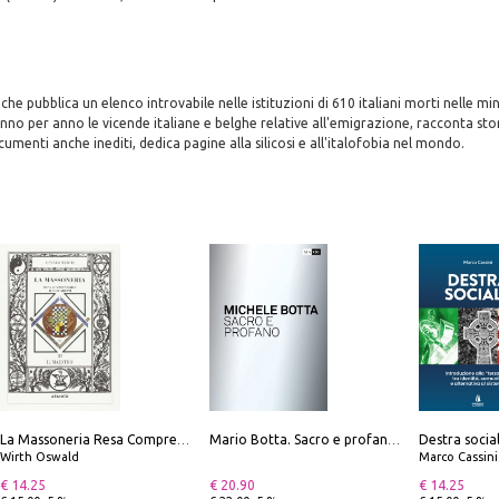
e pubblica un elenco introvabile nelle istituzioni di 610 italiani morti nelle min
anno per anno le vicende italiane e belghe relative all'emigrazione, racconta stor
umenti anche inediti, dedica pagine alla silicosi e all'italofobia nel mondo.
La Massoneria Resa Comprensibile ai Suoi Adepti. Vol. 3: il Maestro.
Mario Botta. Sacro e profano-Sacred and profane
Wirth Oswald
Marco Cassini
€ 14.25
€ 20.90
€ 14.25