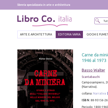
libreria specializzata in arte e architettura
ARTE E ARCHITETTURA
EDITORIA VARIA
GIOCHI E FUME
Carne da minie
1946 al 1973
Basso Walter
Scantabauchi
Camposampiero, 2016;
(Narrativa).
collana:
Narrativa
ISBN
:
88-95156-26
Periodo: 1800-196