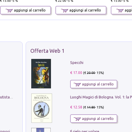
€ 15.00 -5 %
€ 22.00 -5 %
€ 15.00 -5 %
aggiungi al carrello
aggiungi al carrello
aggiu
Offerta Web 1
Specchi
€ 17.00
(€
20.00
- 15%)
aggiungi al carrello
Pietro Bellotti Detto Canaletty. Un Vedutista Veneziano nella Francia dell'Ancien Régime
€ 12.58
(€
14.80
- 15%)
aggiungi al carrello
Il cielo per volare
La seduzione del gusto con Pipero & Monosilio