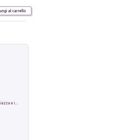
ngi al carrello
Luoghi Magici di Bologna. Vol. 1: la Piazza e i Suoi Simboli Segreti