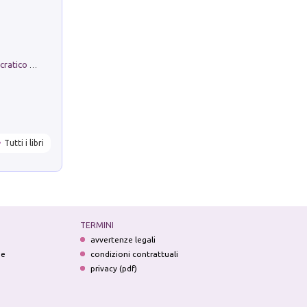
La comparsa. Perché il partito democratico non è mai nato
Tutti i libri
TERMINI
avvertenze legali
ne
condizioni contrattuali
privacy (pdf)