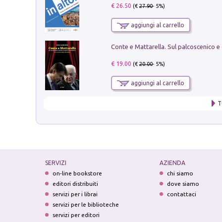
€ 26.50
(€
27.90
- 5%)
aggiungi al carrello
€ 19.00
(€
20.00
- 5%)
aggiungi al carrello
T
SERVIZI
AZIENDA
on-line bookstore
chi siamo
editori distribuiti
dove siamo
servizi per i librai
contattaci
servizi per le biblioteche
servizi per editori