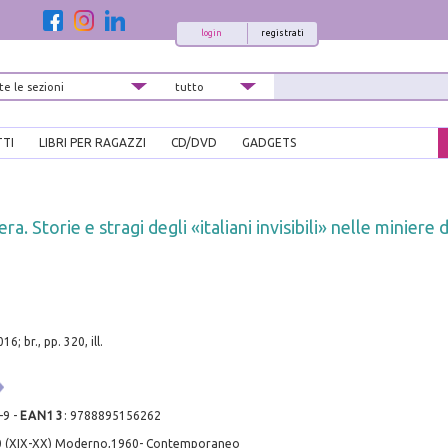
login
registrati
TTI
LIBRI PER RAGAZZI
CD/DVD
GADGETS
ra. Storie e stragi degli «italiani invisibili» nelle miniere 
 br., pp. 320, ill.
-9
-
EAN13
:
9788895156262
0 (XIX-XX) Moderno,1960- Contemporaneo