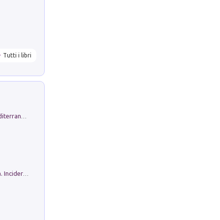
Tutti i libri
Byrsa. Scritti sull''Antico Oriente Mediterraneo. 45-46/2024
Ho Camminato Alla Luce Della Storia. Incidere per Pasolini. Quaderni di Incisione Contemporanea n 30