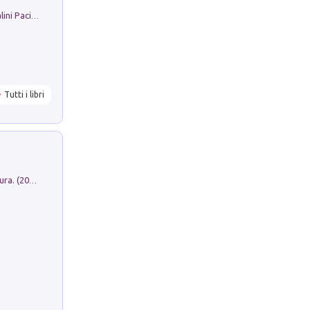
Il Filo Della Pace. Storia di Ezio Bartalini Pacifista
Tutti i libri
Dromos. Libro periodico di architettura. (2026). Vol. 15: Post-model