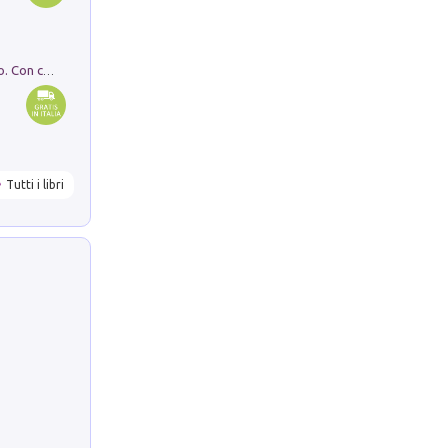
I monumenti funerari del Lazio antico. Con cartella con tavole
Tutti i libri