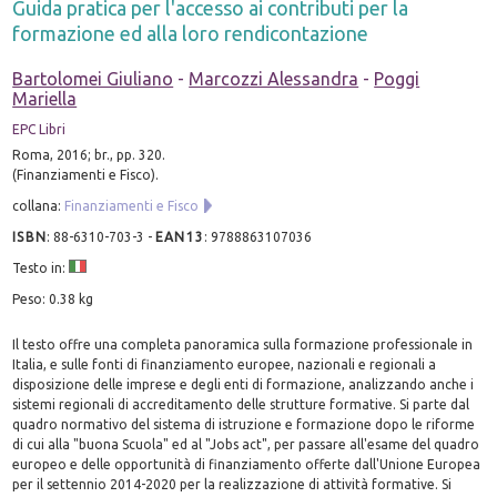
Guida pratica per l'accesso ai contributi per la
formazione ed alla loro rendicontazione
Bartolomei Giuliano
-
Marcozzi Alessandra
-
Poggi
Mariella
EPC Libri
Roma, 2016; br., pp. 320.
(Finanziamenti e Fisco).
collana:
Finanziamenti e Fisco
ISBN
:
88-6310-703-3
-
EAN13
:
9788863107036
Testo in:
Peso: 0.38 kg
Il testo offre una completa panoramica sulla formazione professionale in
Italia, e sulle fonti di finanziamento europee, nazionali e regionali a
disposizione delle imprese e degli enti di formazione, analizzando anche i
sistemi regionali di accreditamento delle strutture formative. Si parte dal
quadro normativo del sistema di istruzione e formazione dopo le riforme
di cui alla "buona Scuola" ed al "Jobs act", per passare all'esame del quadro
europeo e delle opportunità di finanziamento offerte dall'Unione Europea
per il settennio 2014-2020 per la realizzazione di attività formative. Si