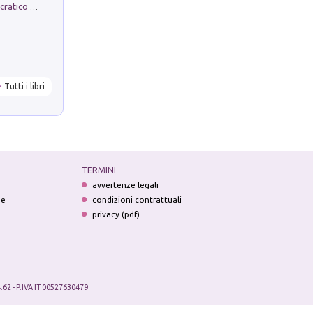
La comparsa. Perché il partito democratico non è mai nato
Tutti i libri
TERMINI
avvertenze legali
ne
condizioni contrattuali
privacy (pdf)
.62 - P.IVA IT 00527630479