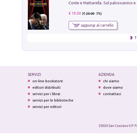
€ 19.00
(€
20.00
- 5%)
aggiungi al carrello
T
SERVIZI
AZIENDA
on-line bookstore
chi siamo
editori distribuiti
dove siamo
servizi per i librai
contattaci
servizi per le biblioteche
servizi per editori
50026 San Casciano V.P. F