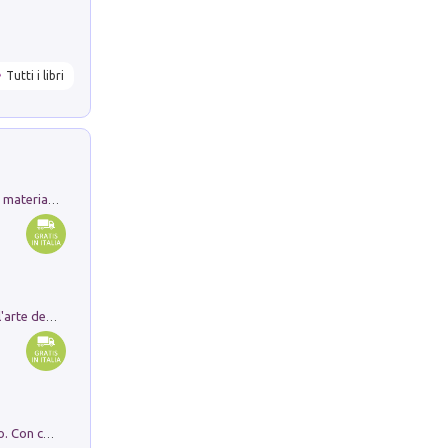
Tutti i libri
L'orientalizzante a Capua. Contesti e materiali dagli scavi di Werner Johannowsky nella necropoli di Fornaci. Nuova ediz.
Ricerche dei dottorandi in storia dell'arte della Sapienza
I monumenti funerari del Lazio antico. Con cartella con tavole