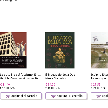
Arte Religiosa
Il linguaggio della Dea
La dottrina del fascismo. E i documenti ufficiali dal 1919 al 1945
Gentile Giovanni;Mussolini Benito
Marija Gimbutas
Tarkovskij An
€ 11.40
€ 34.20
€ 27.55
€ 12.00 -5 %
€ 36.00 -5 %
€ 29.00 -5 %
aggiungi al carrello
aggiungi al carrello
aggiu