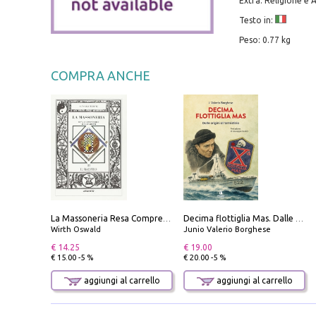
Extra: Religione e 
Testo in:
Peso: 0.77 kg
COMPRA ANCHE
La Massoneria Resa Comprensibile ai Suoi Adepti. Vol. 3: il Maestro.
Decima flottiglia Mas. Dalle origini all'armistizio
Wirth Oswald
Junio Valerio Borghese
€ 14.25
€ 19.00
€ 15.00 -5 %
€ 20.00 -5 %
aggiungi al carrello
aggiungi al carrello