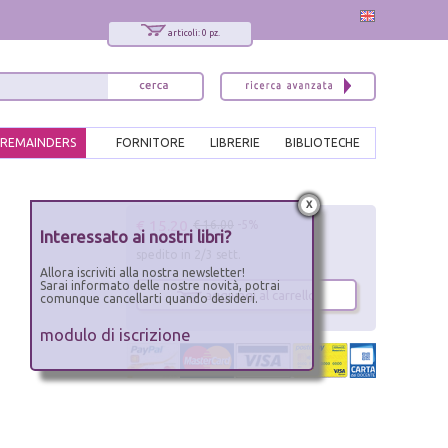
articoli: 0 pz.
REMAINDERS
FORNITORE
LIBRERIE
BIBLIOTECHE
x
€ 15.20
€ 16.00
-5%
Interessato ai nostri libri?
spedito in 2/3 sett.
Allora iscriviti alla nostra newsletter!
Sarai informato delle nostre novità, potrai
aggiungi al carrello
comunque cancellarti quando desideri.
modulo di iscrizione