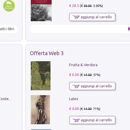
€ 28.5
(€
30.00
- 5.00%)
aggiungi al carrello
utti i libri
Offerta Web 3
Frutta & Verdura
€ 6.00
(€
14.00
- 57%)
aggiungi al carrello
Latex
in alto! Livello A1. Con CD-Audio. Con Contenuto digitale per accesso on line
€ 4.00
(€
14.00
- 71%)
aggiungi al carrello