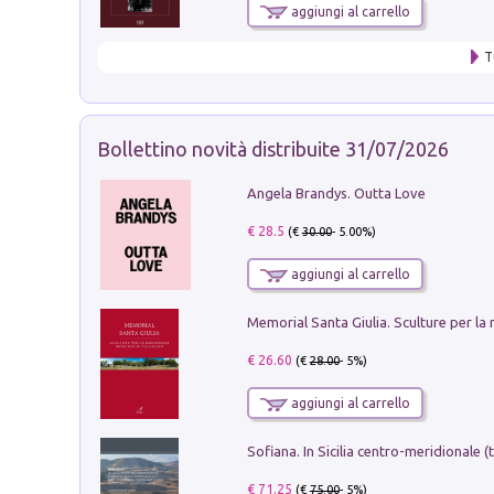
aggiungi al carrello
T
Bollettino novità distribuite 31/07/2026
Angela Brandys. Outta Love
€ 28.5
(€
30.00
- 5.00%)
aggiungi al carrello
€ 26.60
(€
28.00
- 5%)
aggiungi al carrello
€ 71.25
(€
75.00
- 5%)