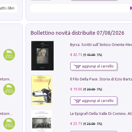
utti i libri
Bollettino novità distribuite 07/08/2026
€ 42.75
(€
45.00
- 5%)
aggiungi al carrello
Ruderi delle ville Romano Sabine nei dintorni di Poggio Mirteto. Illustrati dal dott.re prof.re cav.re Ercole Nardi regio ispettore degli scavi e monumenti. Anno 1885. Tavole e studio. Con 25 tavole fuori testo in cartella editoriale
€ 19.00
(€
20.00
- 5%)
aggiungi al carrello
Ruderi delle ville Romano Sabine nei dintorni di Poggio Mirteto. Illustrati dal dott.re prof.re cav.re Ercole Nardi regio ispettore degli scavi e monumenti. Anno 1885
€ 23.75
(€
25.00
- 5%)