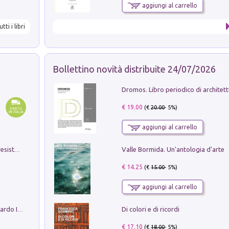
aggiungi al carrello
utti i libri
Bollettino novità distribuite 24/07/2026
€ 19.00
(€
20.00
- 5%)
aggiungi al carrello
Valle Bormida. Un'antologia d'arte
Memorial Santa Giulia. Sculture per la resistenza Monchio di Palagano
€ 14.25
(€
15.00
- 5%)
aggiungi al carrello
Di colori e di ricordi
Sofiana. In Sicilia centro-meridionale (tardo III-metà IX secolo d.C.): dall'agro-town tardo-imperiale al villaggio medio-bizantino. Nuova ediz.
€ 17.10
(€
18.00
- 5%)