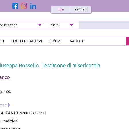
login
registrati
TTI
LIBRI PER RAGAZZI
CD/DVD
GADGETS
iuseppa Rossello. Testimone di misericordia
ranco
p. 160.
empo
-4
-
EAN13
:
9788864052700
 Tradizioni