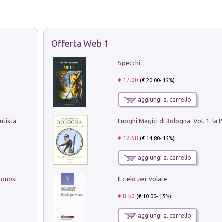
Offerta Web 1
Specchi
€ 17.00
(€
20.00
- 15%)
aggiungi al carrello
Pietro Bellotti Detto Canaletty. Un Vedutista Veneziano nella Francia dell'Ancien Régime
€ 12.58
(€
14.80
- 15%)
aggiungi al carrello
Il cielo per volare
La seduzione del gusto con Pipero & Monosilio
€ 8.50
(€
10.00
- 15%)
aggiungi al carrello