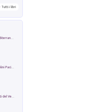
Tutti i libri
Byrsa. Scritti sull''Antico Oriente Mediterraneo. 45-46/2024
Il Filo Della Pace. Storia di Ezio Bartalini Pacifista
Le Epigrafi Della Valle Di Comino. Atti del Ventesimo Convegno Epigrafico Cominese