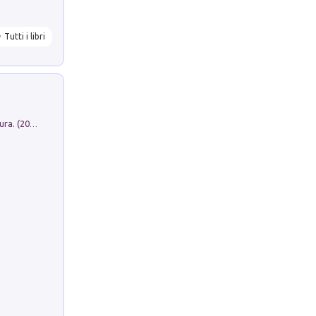
Tutti i libri
Dromos. Libro periodico di architettura. (2026). Vol. 15: Post-model