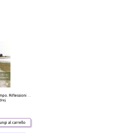
Scolpire il tempo. Riflessioni sul cinema.
drej
ngi al carrello