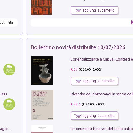
aggiungi al carrello
utti i libri
Bollettino novità distribuite 10/07/2026
€ 57
(€
60.00
- 5.00%)
aggiungi al carrello
1983
€ 28.5
(€
30.00
- 5.00%)
aggiungi al carrello
Pastori. Sguardi contemporanei tra il Lagorai e la pianura. Ediz. illustrata