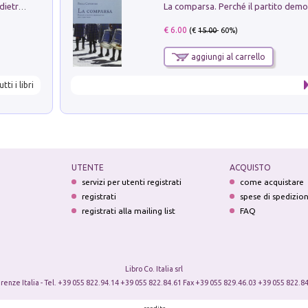
Conte e Mattarella. Sul palcoscenico e dietro le quinte del Quirinale. Un racconto sulle istituzioni
€ 6.00
(€
15.00
- 60%)
aggiungi al carrello
utti i libri
UTENTE
ACQUISTO
servizi per utenti registrati
come acquistare
registrati
spese di spedizio
registrati alla mailing list
FAQ
Libro Co. Italia srl
irenze Italia - Tel. +39 055 822.94.14 +39 055 822.84.61 Fax +39 055 829.46.03 +39 055 822.84