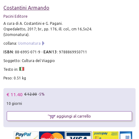
Costantini Armando
Pacini Editore
A cura di A. Costantini e G. Pagani.
Ospedaletto, 2017; br., pp. 176, ill. col., cm 16,5x24.
(Uomonatura).
collana:
Uomonatura
ISBN
:
88-6995-071-9
-
EAN13
:
9788869950711
Soggetto: Cultura del Viaggio
Testo in:
Peso: 0.51 kg
€ 11.40
€ 12.00
-5%
10 giorni
aggiungi al carrello