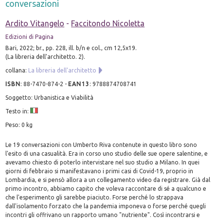
conversazioni
Ardito Vitangelo
-
Faccitondo Nicoletta
Edizioni di Pagina
Bari, 2022; br., pp. 228, ill. b/n e col., cm 12,5x19.
(La libreria dell'architetto. 2).
collana:
La libreria dell'architetto
ISBN
:
88-7470-874-2
-
EAN13
:
9788874708741
Soggetto: Urbanistica e Viabilità
Testo in:
Peso: 0 kg
Le 19 conversazioni con Umberto Riva contenute in questo libro sono
l'esito di una casualità. Era in corso uno studio delle sue opere salentine, e
avevamo chiesto di poterlo intervistare nel suo studio a Milano. In quei
giorni di febbraio si manifestavano i primi casi di Covid-19, proprio in
Lombardia, e si pensò allora a un collegamento video da registrare. Già dal
primo incontro, abbiamo capito che voleva raccontare di sé a qualcuno e
che l'esperimento gli sarebbe piaciuto. Forse perché lo strappava
dall'isolamento forzato che la pandemia imponeva o forse perché quegli
incontri gli offrivano un rapporto umano "nutriente". Così incontrarsi e