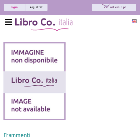
login
registrati
articoli: 0 pz.
Frammenti