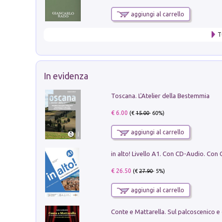
aggiungi al carrello
T
In evidenza
Toscana. L'Atelier della Bestemmia
€ 6.00
(€
15.00
- 60%)
aggiungi al carrello
€ 26.50
(€
27.90
- 5%)
aggiungi al carrello