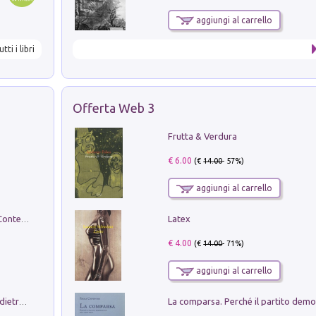
aggiungi al carrello
utti i libri
Offerta Web 3
Frutta & Verdura
€ 6.00
(€
14.00
- 57%)
aggiungi al carrello
Latex
in alto! Livello A1. Con CD-Audio. Con Contenuto digitale per accesso on line
€ 4.00
(€
14.00
- 71%)
aggiungi al carrello
Conte e Mattarella. Sul palcoscenico e dietro le quinte del Quirinale. Un racconto sulle istituzioni