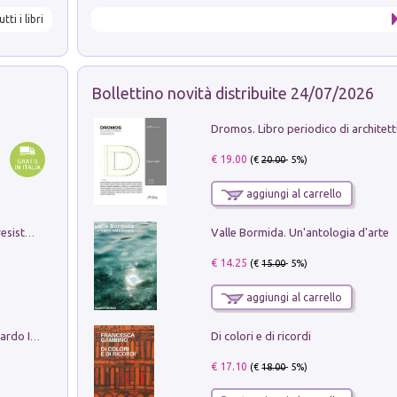
utti i libri
Bollettino novità distribuite 24/07/2026
€ 19.00
(€
20.00
- 5%)
aggiungi al carrello
Valle Bormida. Un'antologia d'arte
Memorial Santa Giulia. Sculture per la resistenza Monchio di Palagano
€ 14.25
(€
15.00
- 5%)
aggiungi al carrello
Di colori e di ricordi
Sofiana. In Sicilia centro-meridionale (tardo III-metà IX secolo d.C.): dall'agro-town tardo-imperiale al villaggio medio-bizantino. Nuova ediz.
€ 17.10
(€
18.00
- 5%)