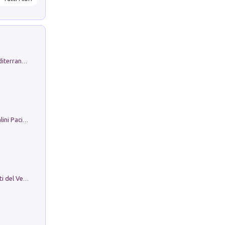
Byrsa. Scritti sull''Antico Oriente Mediterraneo. 45-46/2024
Il Filo Della Pace. Storia di Ezio Bartalini Pacifista
Le Epigrafi Della Valle Di Comino. Atti del Ventesimo Convegno Epigrafico Cominese