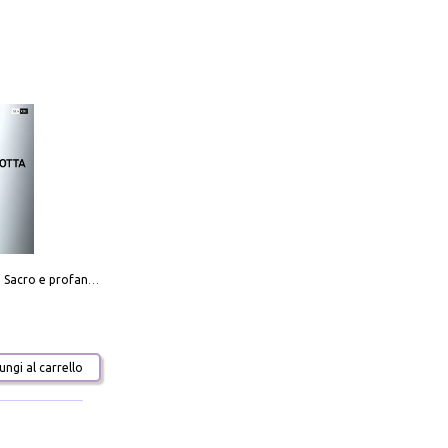
Mario Botta. Sacro e profano-Sacred and profane
ngi al carrello