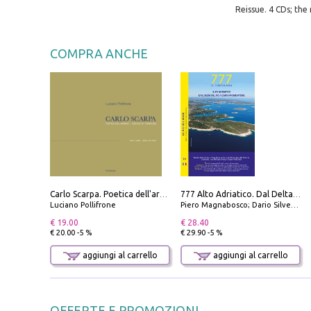
Reissue. 4 CDs; the 
COMPRA ANCHE
Carlo Scarpa. Poetica dell'arredo. Tavoli e sedie-Poetics of furniture. Tables and chairs. Ediz. bilingue
777 Alto Adriatico. Dal Delta del Po a Capo Promontore. Con QR Code
Luciano Pollifrone
Piero Magnabosco; Dario Silvestro; Marco Sbrizzi
€ 19.00
€ 28.40
€ 20.00 -5 %
€ 29.90 -5 %
aggiungi al carrello
aggiungi al carrello
OFFERTE E PROMOZIONI