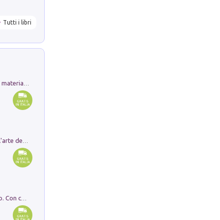
Tutti i libri
L'orientalizzante a Capua. Contesti e materiali dagli scavi di Werner Johannowsky nella necropoli di Fornaci. Nuova ediz.
Ricerche dei dottorandi in storia dell'arte della Sapienza
I monumenti funerari del Lazio antico. Con cartella con tavole