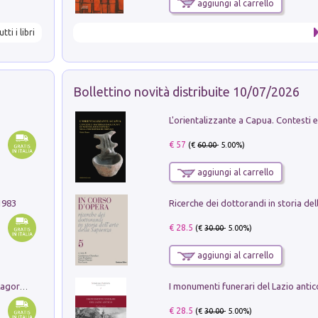
aggiungi al carrello
utti i libri
Bollettino novità distribuite 10/07/2026
€ 57
(€
60.00
- 5.00%)
aggiungi al carrello
1983
€ 28.5
(€
30.00
- 5.00%)
aggiungi al carrello
Pastori. Sguardi contemporanei tra il Lagorai e la pianura. Ediz. illustrata
€ 28.5
(€
30.00
- 5.00%)