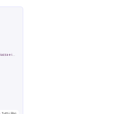
Luoghi Magici di Bologna. Vol. 1: la Piazza e i Suoi Simboli Segreti
Tutti i libri