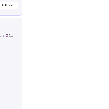
Tutti i libri
Dromos. Libro periodico di architettura. (2026). Vol. 15: Post-model