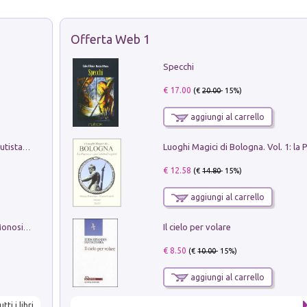
Offerta Web 1
Specchi
€ 17.00
(€
20.00
- 15%)
aggiungi al carrello
Pietro Bellotti Detto Canaletty. Un Vedutista Veneziano nella Francia dell'Ancien Régime
€ 12.58
(€
14.80
- 15%)
aggiungi al carrello
Il cielo per volare
La seduzione del gusto con Pipero & Monosilio
€ 8.50
(€
10.00
- 15%)
aggiungi al carrello
utti i libri