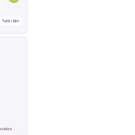
Tutti i libri
La comparsa. Perché il partito democratico non è mai nato