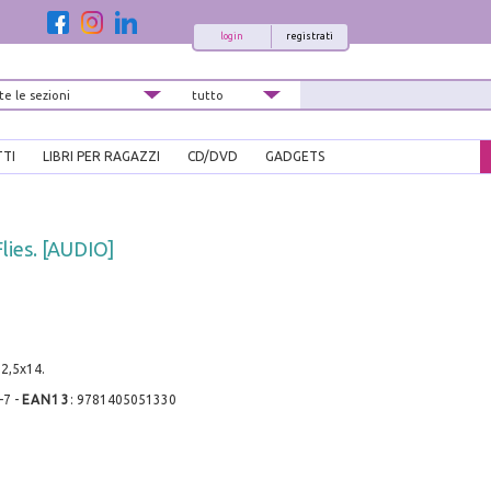
login
registrati
TTI
LIBRI PER RAGAZZI
CD/DVD
GADGETS
lies. [AUDIO]
2,5x14.
-7
-
EAN13
:
9781405051330