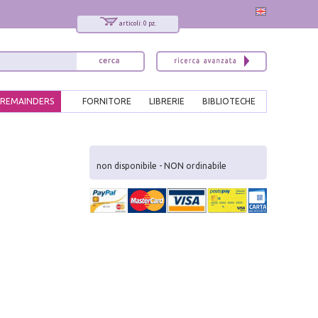
articoli: 0 pz.
REMAINDERS
FORNITORE
LIBRERIE
BIBLIOTECHE
x
Interessato ai nostri libri?
non disponibile - NON ordinabile
Allora iscriviti alla nostra newsletter!
Sarai informato delle nostre novità, potrai
comunque cancellarti quando desideri.
modulo di iscrizione