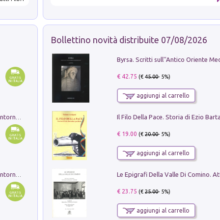
Bollettino novità distribuite 07/08/2026
€ 42.75
(€
45.00
- 5%)
aggiungi al carrello
Ruderi delle ville Romano Sabine nei dintorni di Poggio Mirteto. Illustrati dal dott.re prof.re cav.re Ercole Nardi regio ispettore degli scavi e monumenti. Anno 1885. Tavole e studio. Con 25 tavole fuori testo in cartella editoriale
€ 19.00
(€
20.00
- 5%)
aggiungi al carrello
Ruderi delle ville Romano Sabine nei dintorni di Poggio Mirteto. Illustrati dal dott.re prof.re cav.re Ercole Nardi regio ispettore degli scavi e monumenti. Anno 1885
€ 23.75
(€
25.00
- 5%)
aggiungi al carrello