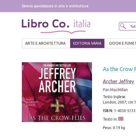
libreria specializzata in arte e architettura
ARTE E ARCHITETTURA
EDITORIA VARIA
GIOCHI E FUME
As the Crow F
Archer Jeffrey
Pan MacMillan
Testo Inglese.
London, 2007; cm 1
ISBN
:
1-4050-5133
Testo in:
Peso: 0.19 kg