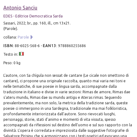
Antonio Sanciu
EDES - Editrice Democratica Sarda
Sassari, 2022; br., pp. 160, ill., cm 13x21.
(Parole).
collana:
Parole
ISBN
:
88-6025-568-6
-
EAN13
:
9788860255686
Testo in:
Peso: 0 kg
L'autore, con Sa chìgula non sessat de cantare (Le cicale non smettono di
cantare), ci propone una originale raccolta, quanto mai varia nei toni e
nelle tematiche, di sue poesie in lingua sarda, accompagnate dalla
traduzione in italiano e divise in varie sezioni: Rimas de amore, Rimas dae
s'ateru mundu, Rimas dae su mundu antigu e Ateras rimas. Seguendo
prevalentemente, ma non solo, la metrica della tradizione sarda, queste
poesie ci immergono in una Sardegna, tradizionale ma mai folkloristica,
profondamente interiorizzata dall'autore. Sono rievocati luoghi,
personaggi, storie, stati d'animo e momenti di vita vissuta, spesso
accompagnati da riflessioni sul destino dell'uomo e sul suo rapporto con la
divinità. L'opera è corredata e impreziosita dalle suggestive fotografie di
Salvatore Pirisinu che si armonizzano con i testi poetici ed evocano una